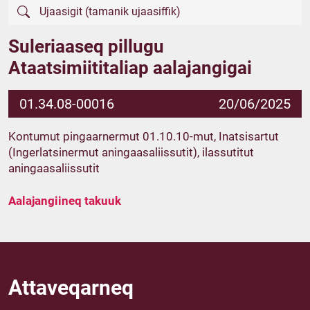
Suleriaaseq pillugu
Ataatsimiititaliap aalajangigai
01.34.08-00016
20/06/2025
Kontumut pingaarnermut 01.10.10-mut, Inatsisartut
(Ingerlatsinermut aningaasaliissutit), ilassutitut
aningaasaliissutit
Aalajangiineq takuuk
Attaveqarneq