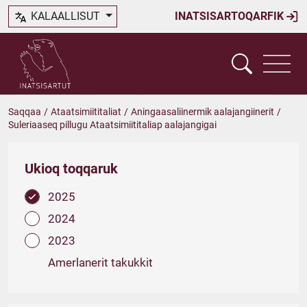
KALAALLISUT
INATSISARTOQARFIK
Saqqaa
/
Ataatsimiititaliat
/
Aningaasaliinermik aalajangiinerit
/
Suleriaaseq pillugu Ataatsimiititaliap aalajangigai
Ukioq toqqaruk
2025
2024
2023
Amerlanerit takukkit