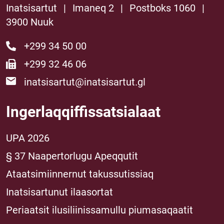
Inatsisartut
|
Imaneq 2
|
Postboks 1060
|
3900 Nuuk
+299 34 50 00
+299 32 46 06
inatsisartut@inatsisartut.gl
Ingerlaqqiffissatsialaat
UPA 2026
§ 37 Naapertorlugu Apeqqutit
Ataatsimiinnernut takussutissiaq
Inatsisartunut ilaasortat
Periaatsit ilusiliinissamullu piumasaqaatit