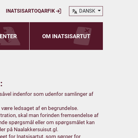
INATSISARTOQARFIK
DANSK
ENTER
OM INATSISARTUT
:
 såvel indenfor som udenfor samlinger af
 være ledsaget af en begrundelse.
ration, skal man forinden fremsendelse af
gnende spørgsmål eller om spørgsmålet kan
ler på
Naalakkersuisut.gl
.
eet for Inatsisartut, som sørger for