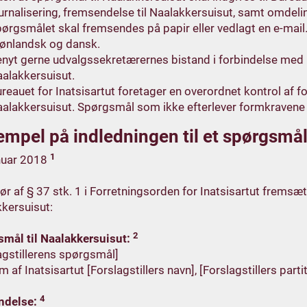
urnalisering, fremsendelse til Naalakkersuisut, samt omdelin
ørgsmålet skal fremsendes på papir eller vedlagt en e-mail
ønlandsk og dansk.
nyt gerne udvalgssekretærernes bistand i forbindelse med 
alakkersuisut.
reauet for Inatsisartut foretager en overordnet kontrol af 
alakkersuisut. Spørgsmål som ikke efterlever formkravene v
mpel på indledningen til et spørgsmål 
1
nuar 2018
ør af § 37 stk. 1 i Forretningsorden for Inatsisartut fremsæ
kersuisut:
2
mål til Naalakkersuisut:
agstillerens spørgsmål]
 af Inatsisartut [Forslagstillers navn], [Forslagstillers parti
4
ndelse: