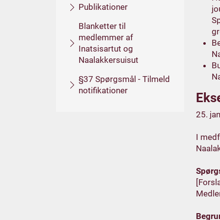
Publikationer
jo
Sp
Blanketter til
gr
medlemmer af
Be
Inatsisartut og
Na
Naalakkersuisut
Bu
Na
§37 Spørgsmål - Tilmeld
notifikationer
Ekse
25. ja
I medf
Naalak
Spørgs
[Forsl
Medlem
Begru