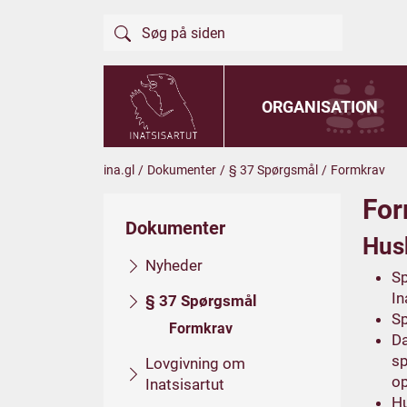
ORGANISATION
ina.gl
/
Dokumenter
/
§ 37 Spørgsmål
/
Formkrav
For
Dokumenter
Husk
Nyheder
Sp
In
§ 37 Spørgsmål
Sp
Formkrav
Da
sp
Lovgivning om
op
Inatsisartut
Hu