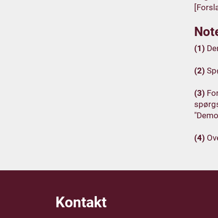
[Forsl
Note
(1)
Den
(2)
Spø
(3)
For
spørgs
"Demok
(4)
Ove
Kontakt