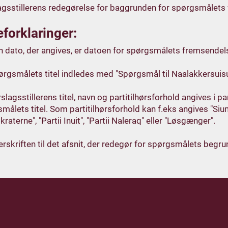
agsstillerens redegørelse for baggrunden for spørgsmålets
forklaringer:
 dato, der angives, er datoen for spørgsmålets fremsendelse
rgsmålets titel indledes med "Spørgsmål til Naalakkersuisu
slagsstillerens titel, navn og partitilhørsforhold angives i 
målets titel. Som partitilhørsforhold kan f.eks angives "Siumut
raterne", "Partii Inuit", "Partii Naleraq" eller "Løsgænger".
rskriften til det afsnit, der redegør for spørgsmålets begru