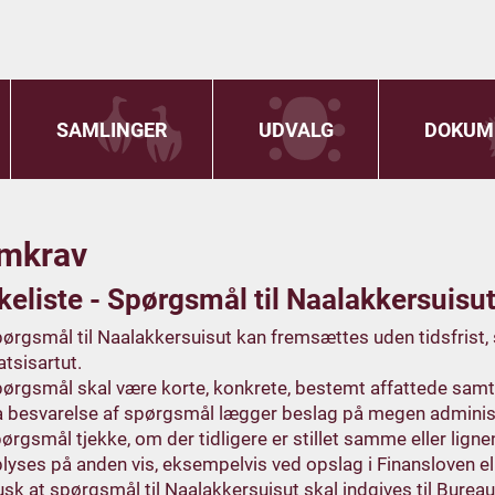
SAMLINGER
UDVALG
DOKUM
mkrav
eliste - Spørgsmål til Naalakkersuisut
ørgsmål til Naalakkersuisut kan fremsættes uden tidsfrist,
atsisartut.
ørgsmål skal være korte, konkrete, bestemt affattede samt
 besvarelse af spørgsmål lægger beslag på megen administ
ørgsmål tjekke, om der tidligere er stillet samme eller li
lyses på anden vis, eksempelvis ved opslag i Finansloven el
sk at spørgsmål til Naalakkersuisut skal indgives til Bureau