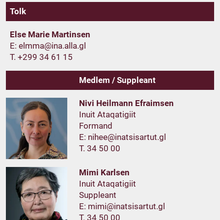
Tolk
Else Marie Martinsen
E:
T. +299 34 61 15
Medlem / Suppleant
Nivi Heilmann Efraimsen
Inuit Ataqatigiit
Formand
E:
T. 34 50 00
Mimi Karlsen
Inuit Ataqatigiit
Suppleant
E:
T. 34 50 00