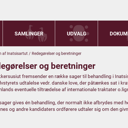
SAMLINGER
UDVALG
DOKUM
 af Inatsisartut
/
Redegørelser og beretninger
egørelser og beretninger
kersusiut fremsender en række sager til behandling i Inatsi
vstyrets udtalelse vedr. danske love, der påtænkes sat i kraf
ønlands eventuelle tiltrædelse af internationale traktater o.lig
sager gives én behandling, der normalt ikke afbrydes med 
rnes og andre kandidaters ordførere udtaler sig om den giv