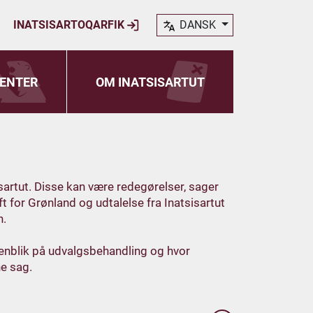
INATSISARTOQARFIK
DANSK
ENTER
OM INATSISARTUT
sartut. Disse kan være redegørelser, sager
t for Grønland og udtalelse fra Inatsisartut
n.
henblik på udvalgsbehandling og hvor
ne sag.