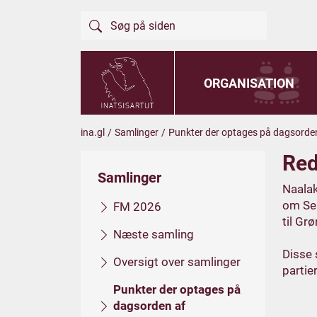
ORGANISATION
ina.gl
/
Samlinger
/
Punkter der optages på dagsorden
Red
Samlinger
Naalak
om Sel
FM 2026
til Gr
Næste samling
Disse 
Oversigt over samlinger
partie
Punkter der optages på
dagsorden af