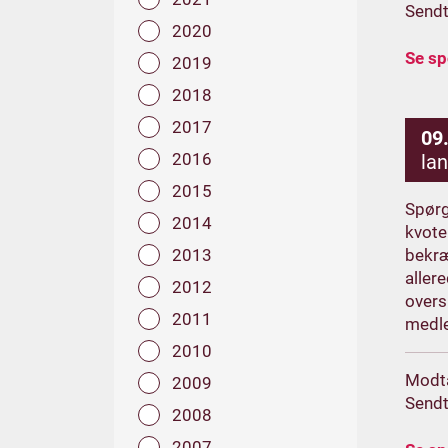
Sendt
2020
Se s
2019
2018
2017
09
2016
la
2015
Spørg
2014
kvote
2013
bekræ
aller
2012
overs
2011
medle
2010
Modt
2009
Sendt
2008
2007