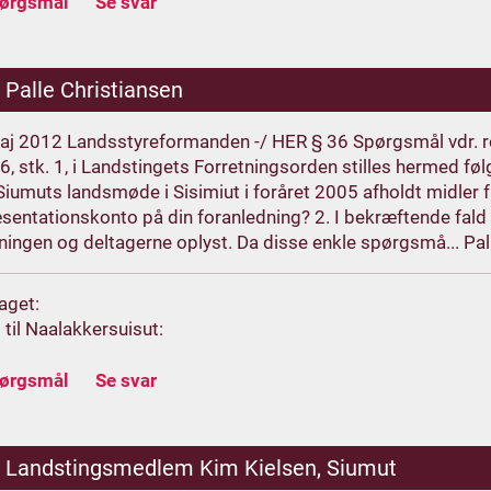
pørgsmål
Se svar
.
Palle Christiansen
aj 2012 Landsstyreformanden -/ HER § 36 Spørgsmål vdr. 
36, stk. 1, i Landstingets Forretningsorden stilles hermed fø
iumuts landsmøde i Sisimiut i foråret 2005 afholdt midler fr
sentationskonto på din foranledning? 2. I bekræftende fal
ningen og deltagerne oplyst. Da disse enkle spørgsmå... Pal
aget:
 til Naalakkersuisut:
pørgsmål
Se svar
.
Landstingsmedlem Kim Kielsen, Siumut