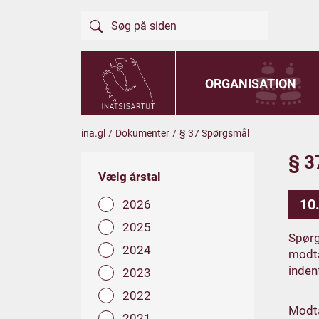
ORGANISATION
ina.gl
/
Dokumenter
/
§ 37 Spørgsmål
§ 3
Vælg årstal
10
2026
2025
Spørg
2024
modta
inden
2023
2022
Modt
2021