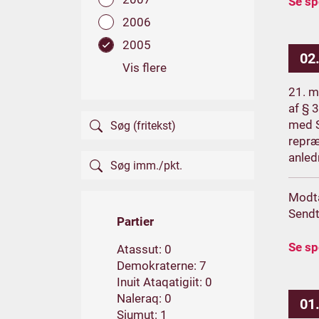
Se s
2006
2005
02
Vis flere
21. m
af § 
med S
repræ
anled
Modt
Sendt
Partier
Se s
Atassut: 0
Demokraterne: 7
Inuit Ataqatigiit: 0
Naleraq: 0
01
Siumut: 1