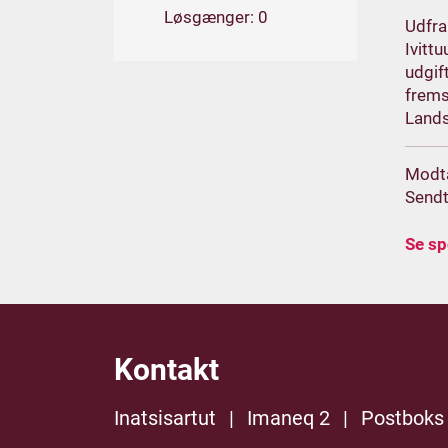
Løsgænger: 0
Udfra
Ivitt
udgif
frems
Lands
Modt
Sendt
Se s
Kontakt
Inatsisartut
|
Imaneq 2
|
Postboks