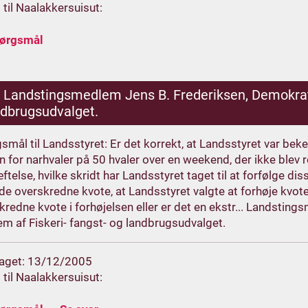
 til Naalakkersuisut:
pørgsmål
.
Landstingsmedlem Jens B. Frederiksen, Demokrate
ndbrugsudvalget.
smål til Landsstyret: Er det korrekt, at Landsstyret var beke
n for narhvaler på 50 hvaler over en weekend, der ikke blev r
ftelse, hvilke skridt har Landsstyret taget til at forfølge di
ede overskredne kvote, at Landsstyret valgte at forhøje kvo
kredne kvote i forhøjelsen eller er det en ekstr... Landsti
m af Fiskeri- fangst- og landbrugsudvalget.
aget: 13/12/2005
 til Naalakkersuisut: