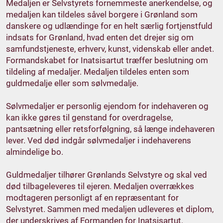
Medaljen er Selvstyrets fornemmeste anerkendelse, og
medaljen kan tildeles såvel borgere i Grønland som
danskere og udlændinge for en helt særlig fortjenstfuld
indsats for Grønland, hvad enten det drejer sig om
samfundstjeneste, erhverv, kunst, videnskab eller andet.
Formandskabet for Inatsisartut træffer beslutning om
tildeling af medaljer. Medaljen tildeles enten som
guldmedalje eller som sølvmedalje.
Sølvmedaljer er personlig ejendom for indehaveren og
kan ikke gøres til genstand for overdragelse,
pantsætning eller retsforfølgning, så længe indehaveren
lever. Ved død indgår sølvmedaljer i indehaverens
almindelige bo.
Guldmedaljer tilhører Grønlands Selvstyre og skal ved
død tilbageleveres til ejeren. Medaljen overrækkes
modtageren personligt af en repræsentant for
Selvstyret. Sammen med medaljen udleveres et diplom,
der underskrives af Formanden for Inatsisartut.