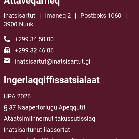
Attaveqarneq
Inatsisartut
|
Imaneq 2
|
Postboks 1060
|
3900 Nuuk
+299 34 50 00
+299 32 46 06
inatsisartut@inatsisartut.gl
Ingerlaqqiffissatsialaat
UPA 2026
§ 37 Naapertorlugu Apeqqutit
Ataatsimiinnernut takussutissiaq
Inatsisartunut ilaasortat