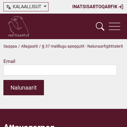
KALAALLISUT
INATSISARTOQARFIK
Saqqaa
/
Allagaatit
/
§ 37 malillugu apeqqutit - Nalunaarfigitittalerit
Email