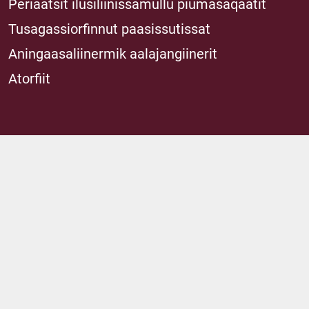
Periaatsit ilusiliinissamullu piumasaqaatit
Tusagassiorfinnut paasissutissat
Aningaasaliinermik aalajangiinerit
Atorfiit