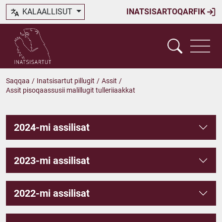
KALAALLISUT
INATSISARTOQARFIK
Saqqaa
/
Inatsisartut pillugit
/
Assit
/
Assit pisoqaassusii malillugit tulleriiaakkat
2024-mi assilisat
2023-mi assilisat
2022-mi assilisat