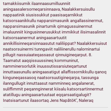
tamakkiisumik ilaannaasumilluunniit
aningaasalersorneqarsinnaava, Naalakkersuisullu
nappaatinik siusissukkut paasisaqarnikkut
katsorsaanikkullu napparsimasunik angallassinermut,
napparsimasunik pinartumik qimagussuinermut
imaluunniit kingusinnerusukkut immikkut ilisimasalinnit
katsorsaanermut aningaasartuutit
annikillisinneqarsinnaasutut naliliippat? Naalakkersuisut
naatsorsuinermi tunngaviit naliliinerullu nalorninartui
pillugit nassuiaateqassasut qinnuigineqarput. 8.
Taamatut aaqqissuussineq kommuninut,
namminersorlutik inuussutissarsiuteqartunut
innuttaasunullu aningaasatigut allaffissornikkullu qanoq
kinguneqassasoq naatsorsuutigineqarpa, tassunga
ilanngullugit innuttaasut namminneq angalanerat,
suliffimmit peqannginnerat kiisalu katsorsartinnermut
atatillugu aningaasartuutaat eqqarsaatigalugit?
Inatsisartunut ilaasortaq Jens NapãtôK’, Naleraq