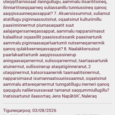
uteqqittarnissaat ilanngullugu, aammalu ilisarititsineq,
ilinniartitseqqaarneq suliassanillu tunniussineq qanoq
aaqqissuunneqassappat? 7. Akuersissummut, suliamut
atatillugu piginnaassutsinut, oqaatsinut kulturimillu
paasinninnermut piumasaqaatit suut
aalajangersarneqassappat, aammalu napparsimasut
kalaallisut oqaasillit paasissutissanik paasinartunik
aammalu piginnaasaqarluartumit nutserneqarnermik
qanoq qulakkeerneqassappat? 8. Naalakkersuisut
paarlakaattartunik aaqqissuussinerup
aningaasaqarnermut, sulisoqarnermut, taartaasartunik
atuinermut, sullissinerup ataqatigiinneranut, 2
utaqqinermut, katsorsaanernik taamaatitsinermut,
napparsimasut isumannaatsuunissaannut, oqaatsinut
aammalu attaveqarnermut tunngatillugu inerneri qanoq
qaqugulu nalilersussavaat tamanut saqqummiullugillu?
Inatsisartunut ilaasortaq Jens NapãtôK’, Naleraq
Tiguneqarpoq: 03/08/2026