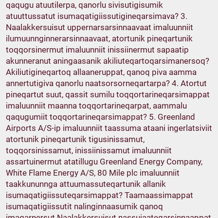
qaqugu atuutilerpa, qanorlu sivisutigisumik
atuuttussatut isumaqatigiissutigineqarsimava? 3.
Naalakkersuisut uppernarsarsinnaavaat imaluunniit
ilumuunnginnerarsinnaavaat, atortunik pineqartunik
toqqorsinermut imaluunniit inissiinermut sapaatip
akunneranut aningaasanik akiliuteqartoqarsimanersoq?
Akiliutigineqartoq allaaneruppat, qanoq piva aamma
annertutigiva qanorlu naatsorsorneqartarpa? 4. Atortut
pineqartut suut, qassit sumilu toqqortarineqarsimappat
imaluunniit maanna toqqortarineqarpat, aammalu
qaqugumiit toqqortarineqarsimappat? 5. Greenland
Airports A/S-ip imaluunniit taassuma ataani ingerlatsiviit
atortunik pineqartunik tigusinissamut,
toqqorsinissamut, inissiinissamut imaluunniit
assartuinermut atatillugu Greenland Energy Company,
White Flame Energy A/S, 80 Mile plc imaluunniit
taakkununnga attuumassuteqartunik allanik
isumaqatigiissuteqarsimappat? Taamaassimappat
isumaqatigiissutit nalinginnaasumik qanoq
imaqarnersut Naalakkersuisut nassuiaateqarsinnaappat