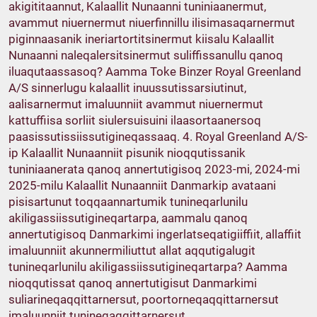
akigititaannut, Kalaallit Nunaanni tuniniaanermut,
avammut niuernermut niuerfinnillu ilisimasaqarnermut
piginnaasanik ineriartortitsinermut kiisalu Kalaallit
Nunaanni naleqalersitsinermut suliffissanullu qanoq
iluaqutaassasoq? Aamma Toke Binzer Royal Greenland
A/S sinnerlugu kalaallit inuussutissarsiutinut,
aalisarnermut imaluunniit avammut niuernermut
kattuffiisa sorliit siulersuisuini ilaasortaanersoq
paasissutissiissutigineqassaaq. 4. Royal Greenland A/S-
ip Kalaallit Nunaanniit pisunik nioqqutissanik
tuniniaanerata qanoq annertutigisoq 2023-mi, 2024-mi
2025-milu Kalaallit Nunaanniit Danmarkip avataani
pisisartunut toqqaannartumik tunineqarlunilu
akiligassiissutigineqartarpa, aammalu qanoq
annertutigisoq Danmarkimi ingerlatseqatigiiffiit, allaffiit
imaluunniit akunnermiliuttut allat aqqutigalugit
tunineqarlunilu akiligassiissutigineqartarpa? Aamma
nioqqutissat qanoq annertutigisut Danmarkimi
suliarineqaqqittarnersut, poortorneqaqqittarnersut
imaluunniit tunineqaqqittarnersut