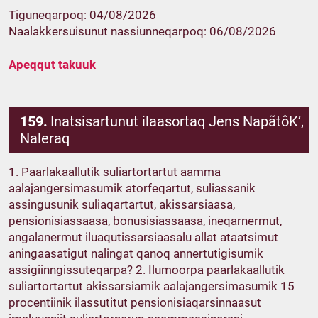
Tiguneqarpoq: 04/08/2026
Naalakkersuisunut nassiunneqarpoq: 06/08/2026
Apeqqut takuuk
159.
Inatsisartunut ilaasortaq Jens NapãtôK’,
Naleraq
1. Paarlakaallutik suliartortartut aamma
aalajangersimasumik atorfeqartut, suliassanik
assingusunik suliaqartartut, akissarsiaasa,
pensionisiassaasa, bonusisiassaasa, ineqarnermut,
angalanermut iluaqutissarsiaasalu allat ataatsimut
aningaasatigut nalingat qanoq annertutigisumik
assigiinngissuteqarpa? 2. Ilumoorpa paarlakaallutik
suliartortartut akissarsiamik aalajangersimasumik 15
procentiinik ilassutitut pensionisiaqarsinnaasut