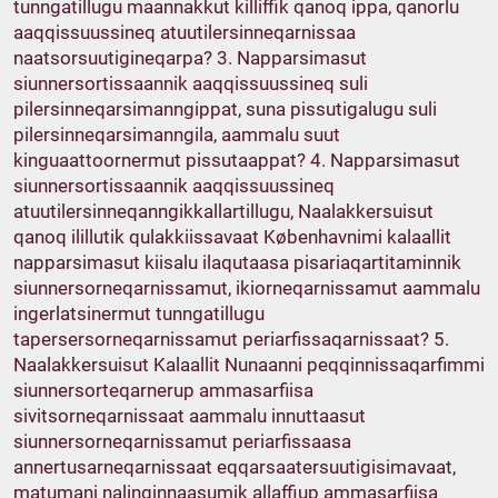
tunngatillugu maannakkut killiffik qanoq ippa, qanorlu
aaqqissuussineq atuutilersinneqarnissaa
naatsorsuutigineqarpa? 3. Napparsimasut
siunnersortissaannik aaqqissuussineq suli
pilersinneqarsimanngippat, suna pissutigalugu suli
pilersinneqarsimanngila, aammalu suut
kinguaattoornermut pissutaappat? 4. Napparsimasut
siunnersortissaannik aaqqissuussineq
atuutilersinneqanngikkallartillugu, Naalakkersuisut
qanoq ilillutik qulakkiissavaat Københavnimi kalaallit
napparsimasut kiisalu ilaqutaasa pisariaqartitaminnik
siunnersorneqarnissamut, ikiorneqarnissamut aammalu
ingerlatsinermut tunngatillugu
tapersersorneqarnissamut periarfissaqarnissaat? 5.
Naalakkersuisut Kalaallit Nunaanni peqqinnissaqarfimmi
siunnersorteqarnerup ammasarfiisa
sivitsorneqarnissaat aammalu innuttaasut
siunnersorneqarnissamut periarfissaasa
annertusarneqarnissaat eqqarsaatersuutigisimavaat,
matumani nalinginnaasumik allaffiup ammasarfiisa