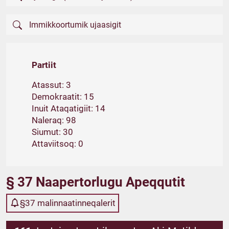
Partiit
Atassut: 3
Demokraatit: 15
Inuit Ataqatigiit: 14
Naleraq: 98
Siumut: 30
Attaviitsoq: 0
§ 37 Naapertorlugu Apeqqutit
§37 malinnaatinneqalerit