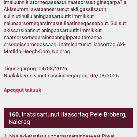
imaluunniit atorneqassasut naatsorsuutigineqarpa? a.
Akissummi avataaneersunut akiligassiissutit
suliniutinullu aningaasartuutit immikkut
nalunaarsorneqarsimasut ilaatinneqassapput. Sulisut
akissarsiaannut aningaasartuutit immikkut
naatsorsorneqarsinnaanngippata tamanna
erseqqissarneqassaaq. Inatsisartunut ilaasortaq Aki-
Matilda Høegh-Dam, Naleraq
Tiguneqarpoq: 04/08/2026
Naalakkersuisunut nassiunneqarpoq: 06/08/2026
Apeqqut takuuk
160.
Inatsisartunut ilaasortaq Pele Broberg,
Naleraq
1. Naalakkersuisut uppernarsarsinnaavaat Royal