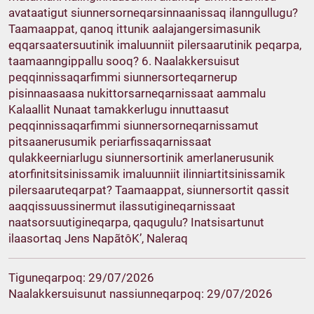
avataatigut siunnersorneqarsinnaanissaq ilanngullugu?
Taamaappat, qanoq ittunik aalajangersimasunik
eqqarsaatersuutinik imaluunniit pilersaarutinik peqarpa,
taamaanngippallu sooq? 6. Naalakkersuisut
peqqinnissaqarfimmi siunnersorteqarnerup
pisinnaasaasa nukittorsarneqarnissaat aammalu
Kalaallit Nunaat tamakkerlugu innuttaasut
peqqinnissaqarfimmi siunnersorneqarnissamut
pitsaanerusumik periarfissaqarnissaat
qulakkeerniarlugu siunnersortinik amerlanerusunik
atorfinitsitsinissamik imaluunniit ilinniartitsinissamik
pilersaaruteqarpat? Taamaappat, siunnersortit qassit
aaqqissuussinermut ilassutigineqarnissaat
naatsorsuutigineqarpa, qaqugulu? Inatsisartunut
ilaasortaq Jens NapãtôK’, Naleraq
Tiguneqarpoq: 29/07/2026
Naalakkersuisunut nassiunneqarpoq: 29/07/2026