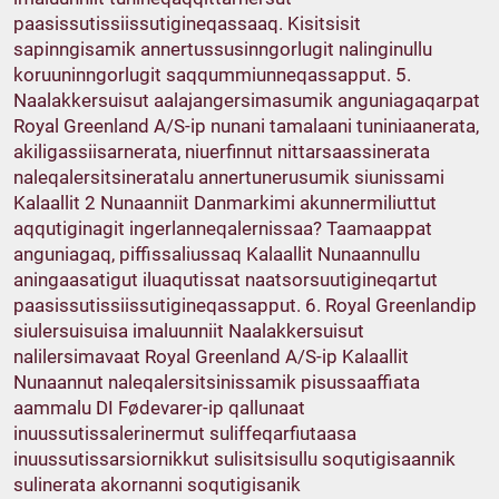
paasissutissiissutigineqassaaq. Kisitsisit
sapinngisamik annertussusinngorlugit nalinginullu
koruuninngorlugit saqqummiunneqassapput. 5.
Naalakkersuisut aalajangersimasumik anguniagaqarpat
Royal Greenland A/S-ip nunani tamalaani tuniniaanerata,
akiligassiisarnerata, niuerfinnut nittarsaassinerata
naleqalersitsineratalu annertunerusumik siunissami
Kalaallit 2 Nunaanniit Danmarkimi akunnermiliuttut
aqqutiginagit ingerlanneqalernissaa? Taamaappat
anguniagaq, piffissaliussaq Kalaallit Nunaannullu
aningaasatigut iluaqutissat naatsorsuutigineqartut
paasissutissiissutigineqassapput. 6. Royal Greenlandip
siulersuisuisa imaluunniit Naalakkersuisut
nalilersimavaat Royal Greenland A/S-ip Kalaallit
Nunaannut naleqalersitsinissamik pisussaaffiata
aammalu DI Fødevarer-ip qallunaat
inuussutissalerinermut suliffeqarfiutaasa
inuussutissarsiornikkut sulisitsisullu soqutigisaannik
sulinerata akornanni soqutigisanik