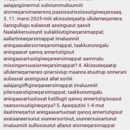
aalajangiinermut suliniummulluunniit
atorneqarsimanersoq paasissutissiissutigineqassaaq.
3. 11. marsi 2025-miit akissuteqaatip ullulerneqarnera
ilanngullugu suliassat assingusut qassit
Naalakkersuisunit suliakkiutigineqarsimappat,
aallartinneqarsimappat imaluunniit
aningaasalersorneqarsimappat, taakkununngalu
aningaasat qanoq annertutigisut
aningaasartuutigineqareersimappat aammalu
missingersuusiorneqarsimappat? 4. Akissuteqaatip
ullulerneqarnerani qinersiviup maanna atuuttup sinnerani
suliassat assingusut allat sorliit
aalajangiiffigineqareersimappat imaluunniit
pilersaarutigineqarsimappat, taakkununngalu
aningaasartuutissat katillugit qanoq annertutigissasut
naatsorsuutigineqarpa? 5. Apeqqutini 1-4-mut
ilaatinneqartut aningaasartuutaat qanoq annertutigisut
avataaneersunut siunnersortinut, siunnersuisartunut
imaluunniit sullissisunut allanut atorneqarsimappat