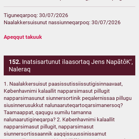
Tiguneqarpoq: 30/07/2026
Naalakkersuisunut nassiunneqarpoq: 30/07/2026
Apeqqut takuuk
152.
Inatsisartunut ilaasortaq Jens NapãtôK’,
Naleraq
1. Naalakkersuisut paasissutissiissutigisinnaavaat,
Københavnimi kalaallit napparsimasut pillugit
napparsimasunut siunnersortinik peqalernissaa pillugu
siusinnerusukkut nalunaaruteqartoqarsimanersoq?
Taamaappat, qaqugu sumilu tamanna
nalunaarutigineqarpa? 2. Københavnimi kalaallit
napparsimasut pillugit, napparsimasut
siunnersortissaannik aaqqissuussinissamut