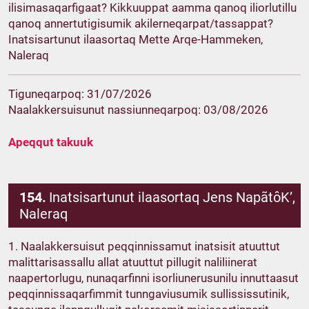
ilisimasaqarfigaat? Kikkuuppat aamma qanoq iliorlutillu
qanoq annertutigisumik akilerneqarpat/tassappat?
Inatsisartunut ilaasortaq Mette Arqe-Hammeken,
Naleraq
Tiguneqarpoq: 31/07/2026
Naalakkersuisunut nassiunneqarpoq: 03/08/2026
Apeqqut takuuk
154.
Inatsisartunut ilaasortaq Jens NapãtôK’,
Naleraq
1. Naalakkersuisut peqqinnissamut inatsisit atuuttut
malittarisassallu allat atuuttut pillugit naliliinerat
naapertorlugu, nunaqarfinni isorliunerusunilu innuttaasut
peqqinnissaqarfimmit tunngaviusumik sullississutinik,