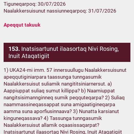
Tiguneqarpoq: 30/07/2026
Naalakkersuisunut nassiunneqarpoq: 31/07/2026
Apeqqut takuuk
153.
Inatsisartunut ilaasortaq Nivi Rosing,
Inuit Ataqatigiit
1) UKA24-mi imm. 57 innersuullugu Naalakkersuisunut
apeqqutiginiarpara taassunga tunngasumik
Naalakkersuisut suliamik nangititsiniarnersut. a)
Aappiuppat suliaq sumut killippa? b) Naamiuppat
nangitsisimannginneq sumik peqquteqarpa? 2) Suliaq
naammassineqassappat suna amigaatigineqarpa
aamma suna aporfiusinnaava? 3) Nunatta karsianut
kinguneqassava? 4) Tassunga tunngasumik
Naalakkersuisut allamik oqaasissaqarpat?
Inatsisartunut ilaasortaq Nivi Rosing, Inuit Ataqatigiit