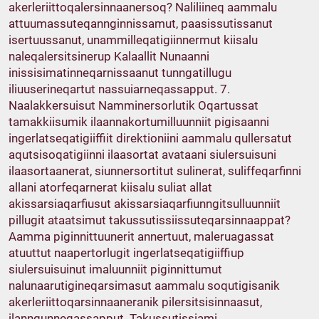
akerleriittoqalersinnaanersoq? Naliliineq aammalu
attuumassuteqannginnissamut, paasissutissanut
isertuussanut, unammilleqatigiinnermut kiisalu
naleqalersitsinerup Kalaallit Nunaanni
inissisimatinneqarnissaanut tunngatillugu
iliuuserineqartut nassuiarneqassapput. 7.
Naalakkersuisut Namminersorlutik Oqartussat
tamakkiisumik ilaannakortumilluunniit pigisaanni
ingerlatseqatigiiffiit direktioniini aammalu qullersatut
aqutsisoqatigiinni ilaasortat avataani siulersuisuni
ilaasortaanerat, siunnersortitut sulinerat, suliffeqarfinni
allani atorfeqarnerat kiisalu suliat allat
akissarsiaqarfiusut akissarsiaqarfiunngitsulluunniit
pillugit ataatsimut takussutissiissuteqarsinnaappat?
Aamma piginnittuunerit annertuut, maleruagassat
atuuttut naapertorlugit ingerlatseqatigiiffiup
siulersuisuinut imaluunniit piginnittumut
nalunaarutigineqarsimasut aammalu soqutigisanik
akerleriittoqarsinnaaneranik pilersitsisinnaasut,
ilanngunneqassapput. Takussutissiami