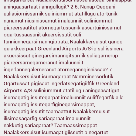
aningaasartaat ilanngullugit? 2 6. Nunap Qeqqani
uuliasiornissamik suliniummut atatillugu atortunik
nunamut niusinissamut imaluunniit suliniummut
piareersaatitut atorneqartussanik assartuinissamut
oqartussaasunit akuersissutit suli
tunniunneqarsimanngippata, Naalakkersuisut qanoq
qulakkeerpaat Greenland Airports A/S-ip sullissinera
akuersissutigineqarsimanngitsumik suliaqarnerup
piareersarneqarneranut imaluunniit
ingerlanneqalerneranut atorneqannginnissaa? 7.
Naalakkersuisut isumaqarpat Namminersorlutik
Oqartussat pigisaat ingerlatseqatigiiffik Greenland
Airports A/S suliniummut atatillugu aningaasatigut
isumaqatigiissuteqarpat imaluunniit suliffeqarfik alla
isumaqatigiissuteqarfigineqarsimappat,
isumaqatigiissutit taamaattut Naalakkersuisut
ilisimasaqarfigisariaqaraat imaluunniit
nakkutigisariaqaraat? Taamaassimappat
Naalakkersuisut isumaqatigiissutit pineqartut