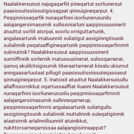
Naalakkersuisut najugaqarfiit pineqartut sorliunersut
paasissutissiissutigissagaat qinnuigineqarput. 4.
Peqqinnissaqarfik nunaqarfinni isorliunerusunilu
aalajangersimasumik sullissiniarluni aaqqissuussinerit
atuuttut sorliit atorpai, soorlu orniguttartunik,
angalasartunik imaluunniit suliatigut assigiinngitsunik
sulialinnik peqataaffigineqartunik peqqinnissaqarfimmit
suliniutinik? Naalakkersuisut aaqqissuussinerit
sumiiffinnik sorlernik matussusiinerat, sulisoqarnerat,
qanoq akulikitsigisumik tikeraartarnerat kiisalu ukiumut
aningaasartuutaat pillugit paasissutissiissuteqassasut
qinnuigineqarput. 5. Inatsisit atuuttut Naalakkersuisullu
allaffissornikkut oqartussaaffiat iluanni Naalakkersuisut
nunaqarfinni isorliunerusunilu peqqinnissaqarfimmit
aalajangersimasumik sullinneqarnerup,
peqqinnissaqarfimmi angalasartunik suliatigullu
assigiinngitsunik sulialinnik inuttalinnik suleqatigiinnik
ataatsimik arlalinnilluunniit atuinikkut,
nukittorsarneqarnissaa aalajangiisinnaappat?