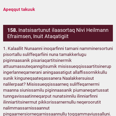
Apeqqut takuuk
158.
Inatsisartunut ilaasortaq Nivi Heilmann
Efraimsen, Inuit Ataqatigiit
1. Kalaallit Nunaanni inoqarfinni tamani namminersortuni
pisortallu suliffeqarfiini nuna tamakkerlugu
piginnaasanik pisariaqartitsinermik
attuumassuteqanngitsumik misissueqqissaartitsinerup
ingerlanneqarnerani aningaasatigut allaffissornikkullu
sunik kinguneqaateqassanera Naalakkersuisut
nalilerpaat? Misissueqqissaarneq suliffeqarnermi
maanna siunissamilu piginnaasanik piumaneqartussat
tunngavissaatinneqarput nunatsinnilu ilinniarfinni
ilinniartitsinermut pikkorissarnernullu neqeroorutit
nalimmassarnissaannut
pingaarnersiorneqarnissaannullu toqqammaviussalluni.