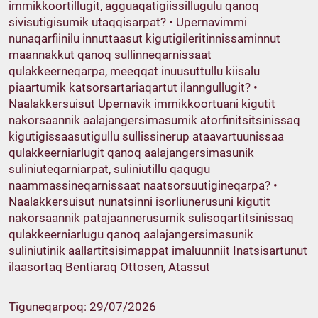
immikkoortillugit, agguaqatigiissillugulu qanoq
sivisutigisumik utaqqisarpat? • Upernavimmi
nunaqarfiinilu innuttaasut kigutigileritinnissaminnut
maannakkut qanoq sullinneqarnissaat
qulakkeerneqarpa, meeqqat inuusuttullu kiisalu
piaartumik katsorsartariaqartut ilanngullugit? •
Naalakkersuisut Upernavik immikkoortuani kigutit
nakorsaannik aalajangersimasumik atorfinitsitsinissaq
kigutigissaasutigullu sullissinerup ataavartuunissaa
qulakkeerniarlugit qanoq aalajangersimasunik
suliniuteqarniarpat, suliniutillu qaqugu
naammassineqarnissaat naatsorsuutigineqarpa? •
Naalakkersuisut nunatsinni isorliunerusuni kigutit
nakorsaannik patajaannerusumik sulisoqartitsinissaq
qulakkeerniarlugu qanoq aalajangersimasunik
suliniutinik aallartitsisimappat imaluunniit Inatsisartunut
ilaasortaq Bentiaraq Ottosen, Atassut
Tiguneqarpoq: 29/07/2026