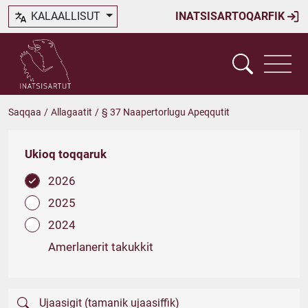
KALAALLISUT
INATSISARTOQARFIK
Saqqaa
/
Allagaatit
/
§ 37 Naapertorlugu Apeqqutit
Ukioq toqqaruk
2026
2025
2024
Amerlanerit takukkit