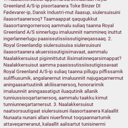
Greenland A/S-ip pisortaanera Toke Binzer DI
Fødevarer-ip, Dansk Industri-mut ilaasup, siulersuisuini
ilaasortaanersoq? Taamaappat qaqugukkut
ilaasortanngornersoq aammalu suliaq taanna Royal
Greenland A/S sinnerlugu imaluunniit nammineq inuttut
ingerlannerlugu paasissutissiissutigineqassaaq. 2.
Royal Greenlandip siulersuisuisa siulersuisuni
ilaasortaanera akuersissutigisimavaat, aammalu
Naalakkersuisut piginnittutut ilisimatinneqarsimappat?
Naalakkersuisut aamma paasissutissiissutigissavaat
Royal Greenland A/S-ip suliaq taanna pillugu piffissamik
suliffiusumik, angalanernut imaluunniit najugaqarnermut
aningaasartuutinik akiliisarnersoq, honorarimik
imaluunniit aningaasatigut iluaqutinik allanik
tunniussisoqartarnersoq, aammalu taakku kimut
tunniunneqartarnersut. 3. Naalakkersuisut
naatsorsuutigaat siulersuisuni ilaasortaanera Kalaallit
Nunaata nunani allani niuerfinnut toqqaannartumik
attaveqarneranut, kalaallit aalisartut tunisinermi