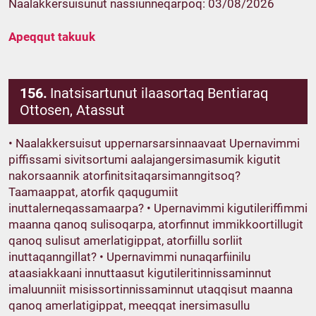
Naalakkersuisunut nassiunneqarpoq: 03/08/2026
Apeqqut takuuk
156.
Inatsisartunut ilaasortaq Bentiaraq
Ottosen, Atassut
• Naalakkersuisut uppernarsarsinnaavaat Upernavimmi
piffissami sivitsortumi aalajangersimasumik kigutit
nakorsaannik atorfinitsitaqarsimanngitsoq?
Taamaappat, atorfik qaqugumiit
inuttalerneqassamaarpa? • Upernavimmi kigutileriffimmi
maanna qanoq sulisoqarpa, atorfinnut immikkoortillugit
qanoq sulisut amerlatigippat, atorfiillu sorliit
inuttaqanngillat? • Upernavimmi nunaqarfiinilu
ataasiakkaani innuttaasut kigutileritinnissaminnut
imaluunniit misissortinnissaminnut utaqqisut maanna
qanoq amerlatigippat, meeqqat inersimasullu