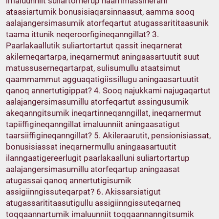
imaluunniit suliartornerup naammassinerani
ataasiartumik bonusisiaqarsinnaasut, aamma sooq
aalajangersimasumik atorfeqartut atugassarititaasunik
taama ittunik neqeroorfigineqanngillat? 3.
Paarlakaallutik suliartortartut qassit ineqarnerat
akilerneqartarpa, ineqarnermut aningaasartuutit suut
matussuserneqartarpat, sulisumullu ataatsimut
qaammammut agguaqatigiissillugu aningaasartuutit
qanoq annertutigippat? 4. Sooq najukkami najugaqartut
aalajangersimasumillu atorfeqartut assingusumik
akeqanngitsumik ineqartinneqanngillat, ineqarnermut
tapiiffigineqanngillat imaluunniit aningaasatigut
taarsiiffigineqanngillat? 5. Akileraarutit, pensionisiassat,
bonusisiassat ineqarnermullu aningaasartuutit
ilanngaatigereerlugit paarlakaalluni suliartortartup
aalajangersimasumillu atorfeqartup aningaasat
atugassai qanoq annertutigisumik
assigiinngissuteqarpat? 6. Akissarsiatigut
atugassarititaasutigullu assigiinngissuteqarneq
toqqaannartumik imaluunniit toqqaannanngitsumik