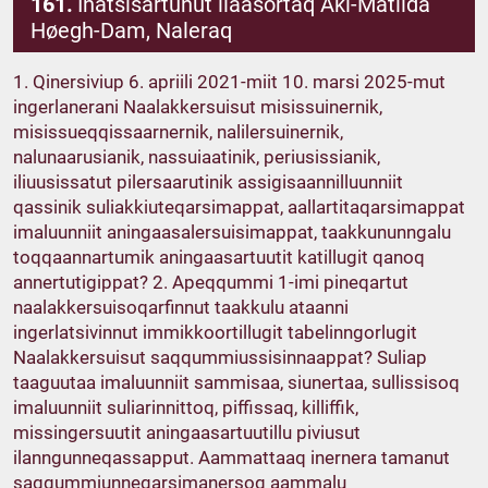
161.
Inatsisartunut ilaasortaq Aki-Matilda
Høegh-Dam, Naleraq
1. Qinersiviup 6. apriili 2021-miit 10. marsi 2025-mut
ingerlanerani Naalakkersuisut misissuinernik,
misissueqqissaarnernik, nalilersuinernik,
nalunaarusianik, nassuiaatinik, periusissianik,
iliuusissatut pilersaarutinik assigisaannilluunniit
qassinik suliakkiuteqarsimappat, aallartitaqarsimappat
imaluunniit aningaasalersuisimappat, taakkununngalu
toqqaannartumik aningaasartuutit katillugit qanoq
annertutigippat? 2. Apeqqummi 1-imi pineqartut
naalakkersuisoqarfinnut taakkulu ataanni
ingerlatsivinnut immikkoortillugit tabelinngorlugit
Naalakkersuisut saqqummiussisinnaappat? Suliap
taaguutaa imaluunniit sammisaa, siunertaa, sullissisoq
imaluunniit suliarinnittoq, piffissaq, killiffik,
missingersuutit aningaasartuutillu piviusut
ilanngunneqassapput. Aammattaaq inernera tamanut
saqqummiunneqarsimanersoq aammalu