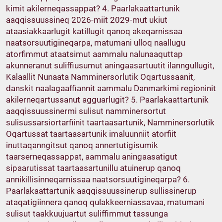
kimit akilerneqassappat? 4. Paarlakaattartunik
aaqqissuussineq 2026-miit 2029-mut ukiut
ataasiakkaarlugit katillugit qanoq akeqarnissaa
naatsorsuutigineqarpa, matumani ulloq naallugu
atorfimmut ataatsimut aammalu nalunaaquttap
akunneranut suliffiusumut aningaasartuutit ilanngullugit,
Kalaallit Nunaata Namminersorlutik Oqartussaanit,
danskit naalagaaffiannit aammalu Danmarkimi regioninit
akilerneqartussanut agguarlugit? 5. Paarlakaattartunik
aaqqissuussinermi sulisut namminersortut
sulisussarsiortarfiinit taartaasartunik, Namminersorlutik
Oqartussat taartaasartunik imaluunniit atorfiit
inuttaqanngitsut qanoq annertutigisumik
taarserneqassappat, aammalu aningaasatigut
sipaarutissat taartaasartunillu atuinerup qanoq
annikillisinneqarnissaa naatsorsuutigineqarpa? 6.
Paarlakaattartunik aaqqissuussinerup sullissinerup
ataqatigiinnera qanoq qulakkeerniassavaa, matumani
sulisut taakkuujuartut suliffimmut tassunga