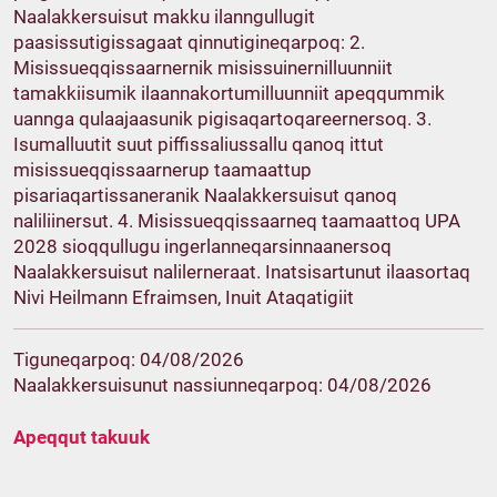
Naalakkersuisut makku ilanngullugit
paasissutigissagaat qinnutigineqarpoq: 2.
Misissueqqissaarnernik misissuinernilluunniit
tamakkiisumik ilaannakortumilluunniit apeqqummik
uannga qulaajaasunik pigisaqartoqareernersoq. 3.
Isumalluutit suut piffissaliussallu qanoq ittut
misissueqqissaarnerup taamaattup
pisariaqartissaneranik Naalakkersuisut qanoq
naliliinersut. 4. Misissueqqissaarneq taamaattoq UPA
2028 sioqqullugu ingerlanneqarsinnaanersoq
Naalakkersuisut nalilerneraat. Inatsisartunut ilaasortaq
Nivi Heilmann Efraimsen, Inuit Ataqatigiit
Tiguneqarpoq: 04/08/2026
Naalakkersuisunut nassiunneqarpoq: 04/08/2026
Apeqqut takuuk