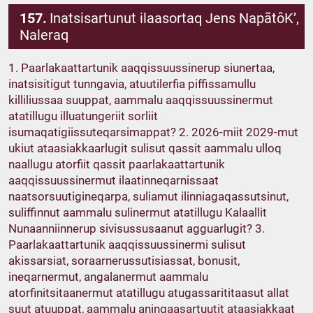
157.
Inatsisartunut ilaasortaq Jens NapãtôK’,
Naleraq
1. Paarlakaattartunik aaqqissuussinerup siunertaa,
inatsisitigut tunngavia, atuutilerfia piffissamullu
killiliussaa suuppat, aammalu aaqqissuussinermut
atatillugu illuatungeriit sorliit
isumaqatigiissuteqarsimappat? 2. 2026-miit 2029-mut
ukiut ataasiakkaarlugit sulisut qassit aammalu ulloq
naallugu atorfiit qassit paarlakaattartunik
aaqqissuussinermut ilaatinneqarnissaat
naatsorsuutigineqarpa, suliamut ilinniagaqassutsinut,
suliffinnut aammalu sulinermut atatillugu Kalaallit
Nunaanniinnerup sivisussusaanut agguarlugit? 3.
Paarlakaattartunik aaqqissuussinermi sulisut
akissarsiat, soraarnerussutisiassat, bonusit,
ineqarnermut, angalanermut aammalu
atorfinitsitaanermut atatillugu atugassarititaasut allat
suut atuuppat, aammalu aningaasartuutit ataasiakkaat