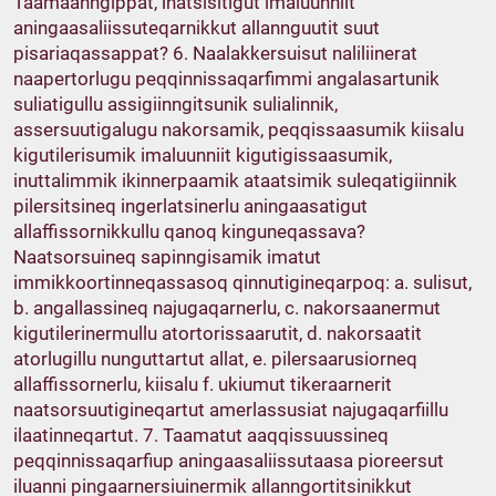
Taamaanngippat, inatsisitigut imaluunniit
aningaasaliissuteqarnikkut allannguutit suut
pisariaqassappat? 6. Naalakkersuisut naliliinerat
naapertorlugu peqqinnissaqarfimmi angalasartunik
suliatigullu assigiinngitsunik sulialinnik,
assersuutigalugu nakorsamik, peqqissaasumik kiisalu
kigutilerisumik imaluunniit kigutigissaasumik,
inuttalimmik ikinnerpaamik ataatsimik suleqatigiinnik
pilersitsineq ingerlatsinerlu aningaasatigut
allaffissornikkullu qanoq kinguneqassava?
Naatsorsuineq sapinngisamik imatut
immikkoortinneqassasoq qinnutigineqarpoq: a. sulisut,
b. angallassineq najugaqarnerlu, c. nakorsaanermut
kigutilerinermullu atortorissaarutit, d. nakorsaatit
atorlugillu nunguttartut allat, e. pilersaarusiorneq
allaffissornerlu, kiisalu f. ukiumut tikeraarnerit
naatsorsuutigineqartut amerlassusiat najugaqarfiillu
ilaatinneqartut. 7. Taamatut aaqqissuussineq
peqqinnissaqarfiup aningaasaliissutaasa pioreersut
iluanni pingaarnersiuinermik allanngortitsinikkut