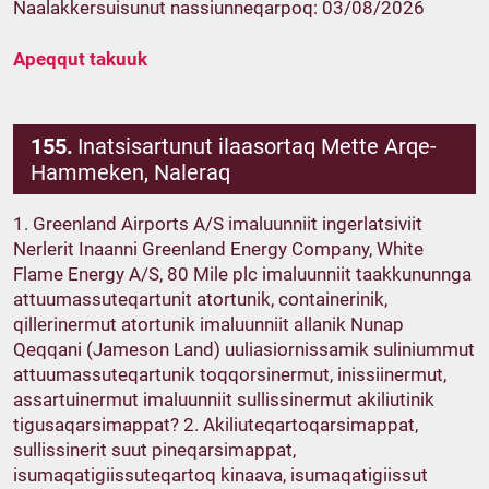
Naalakkersuisunut nassiunneqarpoq: 03/08/2026
Apeqqut takuuk
155.
Inatsisartunut ilaasortaq Mette Arqe-
Hammeken, Naleraq
1. Greenland Airports A/S imaluunniit ingerlatsiviit
Nerlerit Inaanni Greenland Energy Company, White
Flame Energy A/S, 80 Mile plc imaluunniit taakkununnga
attuumassuteqartunit atortunik, containerinik,
qillerinermut atortunik imaluunniit allanik Nunap
Qeqqani (Jameson Land) uuliasiornissamik suliniummut
attuumassuteqartunik toqqorsinermut, inissiinermut,
assartuinermut imaluunniit sullissinermut akiliutinik
tigusaqarsimappat? 2. Akiliuteqartoqarsimappat,
sullissinerit suut pineqarsimappat,
isumaqatigiissuteqartoq kinaava, isumaqatigiissut