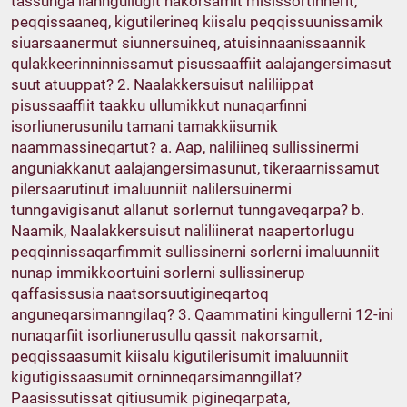
tassunga ilanngullugit nakorsamit misissortinnerit,
peqqissaaneq, kigutilerineq kiisalu peqqissuunissamik
siuarsaanermut siunnersuineq, atuisinnaanissaannik
qulakkeerinninnissamut pisussaaffiit aalajangersimasut
suut atuuppat? 2. Naalakkersuisut naliliippat
pisussaaffiit taakku ullumikkut nunaqarfinni
isorliunerusunilu tamani tamakkiisumik
naammassineqartut? a. Aap, naliliineq sullissinermi
anguniakkanut aalajangersimasunut, tikeraarnissamut
pilersaarutinut imaluunniit nalilersuinermi
tunngavigisanut allanut sorlernut tunngaveqarpa? b.
Naamik, Naalakkersuisut naliliinerat naapertorlugu
peqqinnissaqarfimmit sullissinerni sorlerni imaluunniit
nunap immikkoortuini sorlerni sullissinerup
qaffasissusia naatsorsuutigineqartoq
anguneqarsimanngilaq? 3. Qaammatini kingullerni 12-ini
nunaqarfiit isorliunerusullu qassit nakorsamit,
peqqissaasumit kiisalu kigutilerisumit imaluunniit
kigutigissaasumit orninneqarsimanngillat?
Paasissutissat qitiusumik pigineqarpata,