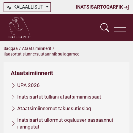
KALAALLISUT
INATSISARTOQARFIK
Saqqaa
/
Ataatsimiinnerit
/
Ilaasortat siunnersuutaannik suliaqarneq
Ataatsimiinnerit
UPA 2026
Inatsisartut tulliani ataatsimiinnissaat
Ataatsimiinnernut takussutissiaq
Inatsisartut ullormut oqaluuserisassaannut
ilanngutat