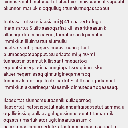
siunnersuutit inatsisartut ataatsimiinnissaannut sapaatit
akunneri marluk sioqqullugit tunniunneqassapput.
Inatsisartut suleriaasianni § 41 naapertorlugu
Inatsisartut Siulittaasoqarfiat killissarititaasunik
allanngortitsisinnaavoq, tamatumanili pissutsit
immikkut illuinnartut siumullu
naatsorsuutigineqarsinnaasimanngitsut
piumasaqaataapput. Suleriaatsimi § 40-mi
tunniussinissamut killissaritinneqartoq
eqquutsinneqarsinnaanngippat sooq immikkut
akuerineqarnissaq qinnutigineqarnersoq
tunngavilersorlugu Inatsisartut Siulittaasoqarfiannut
immikkut akuerineqarnissamik qinnuteqartoqassaaq.
Ilaasortat siunnersuutaannik suliaqarneq
Ilaasortat inatsisissatut aalajangiiffigisassatut aammalu
oqallisissiaq aallaavigalugu siunnersuutit tamarmik
oqaatsit marluk atorlugit inaarutaasumik
naammassineqareerlutik ataatsimiinnissaq sapaatip