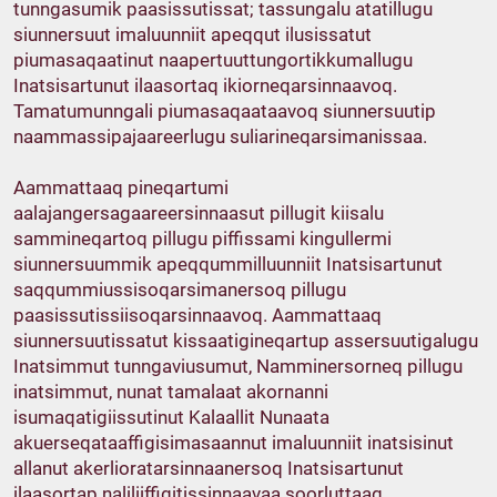
tunngasumik paasissutissat; tassungalu atatillugu
siunnersuut imaluunniit apeqqut ilusissatut
piumasaqaatinut naapertuuttungortikkumallugu
Inatsisartunut ilaasortaq ikiorneqarsinnaavoq.
Tamatumunngali piumasaqaataavoq siunnersuutip
naammassipajaareerlugu suliarineqarsimanissaa.
Aammattaaq pineqartumi
aalajangersagaareersinnaasut pillugit kiisalu
sammineqartoq pillugu piffissami kingullermi
siunnersuummik apeqqummilluunniit Inatsisartunut
saqqummiussisoqarsimanersoq pillugu
paasissutissiisoqarsinnaavoq. Aammattaaq
siunnersuutissatut kissaatigineqartup assersuutigalugu
Inatsimmut tunngaviusumut, Namminersorneq pillugu
inatsimmut, nunat tamalaat akornanni
isumaqatigiissutinut Kalaallit Nunaata
akuerseqataaffigisimasaannut imaluunniit inatsisinut
allanut akerlioratarsinnaanersoq Inatsisartunut
ilaasortap naliliiffigitissinnaavaa soorluttaaq