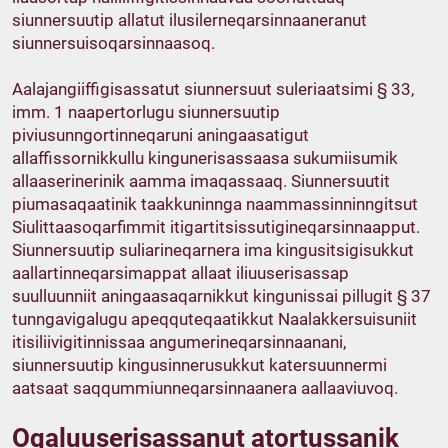
siunnersuutip allatut ilusilerneqarsinnaaneranut
siunnersuisoqarsinnaasoq.
Aalajangiiffigisassatut siunnersuut suleriaatsimi § 33,
imm. 1 naapertorlugu siunnersuutip
piviusunngortinneqaruni aningaasatigut
allaffissornikkullu kingunerisassaasa sukumiisumik
allaaserinerinik aamma imaqassaaq. Siunnersuutit
piumasaqaatinik taakkuninnga naammassinninngitsut
Siulittaasoqarfimmit itigartitsissutigineqarsinnaapput.
Siunnersuutip suliarineqarnera ima kingusitsigisukkut
aallartinneqarsimappat allaat iliuuserisassap
suulluunniit aningaasaqarnikkut kingunissai pillugit § 37
tunngavigalugu apeqquteqaatikkut Naalakkersuisuniit
itisiliivigitinnissaa angumerineqarsinnaanani,
siunnersuutip kingusinnerusukkut katersuunnermi
aatsaat saqqummiunneqarsinnaanera aallaaviuvoq.
Oqaluuserisassanut atortussanik