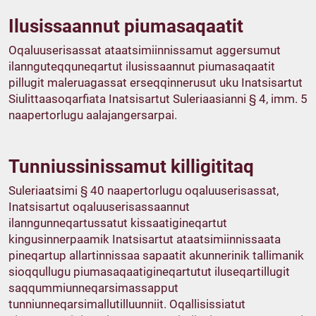
Ilusissaannut piumasaqaatit
Oqaluuserisassat ataatsimiinnissamut aggersumut
ilannguteqquneqartut ilusissaannut piumasaqaatit
pillugit maleruagassat erseqqinnerusut uku Inatsisartut
Siulittaasoqarfiata Inatsisartut Suleriaasianni § 4, imm. 5
naapertorlugu aalajangersarpai.
Tunniussinissamut killigititaq
Suleriaatsimi § 40 naapertorlugu oqaluuserisassat,
Inatsisartut oqaluuserisassaannut
ilanngunneqartussatut kissaatigineqartut
kingusinnerpaamik Inatsisartut ataatsimiinnissaata
pineqartup allartinnissaa sapaatit akunnerinik tallimanik
sioqqullugu piumasaqaatigineqartutut iluseqartillugit
saqqummiunneqarsimassapput
tunniunneqarsimallutilluunniit. Oqallisissiatut