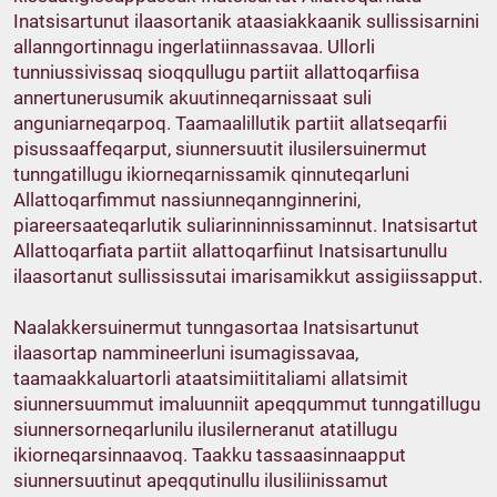
Inatsisartunut ilaasortanik ataasiakkaanik sullissisarnini
allanngortinnagu ingerlatiinnassavaa. Ullorli
tunniussivissaq sioqqullugu partiit allattoqarfiisa
annertunerusumik akuutinneqarnissaat suli
anguniarneqarpoq. Taamaalillutik partiit allatseqarfii
pisussaaffeqarput, siunnersuutit ilusilersuinermut
tunngatillugu ikiorneqarnissamik qinnuteqarluni
Allattoqarfimmut nassiunneqannginnerini,
piareersaateqarlutik suliarinninnissaminnut. Inatsisartut
Allattoqarfiata partiit allattoqarfiinut Inatsisartunullu
ilaasortanut sullississutai imarisamikkut assigiissapput.
Naalakkersuinermut tunngasortaa Inatsisartunut
ilaasortap nammineerluni isumagissavaa,
taamaakkaluartorli ataatsimiititaliami allatsimit
siunnersuummut imaluunniit apeqqummut tunngatillugu
siunnersorneqarlunilu ilusilerneranut atatillugu
ikiorneqarsinnaavoq. Taakku tassaasinnaapput
siunnersuutinut apeqqutinullu ilusiliinissamut