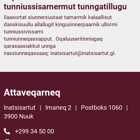
tunniussisarnermut tunngatillugu
Ilaasortat siunnersuutaat tamarmik kalaallisut
danskisuullu allallugit kingusinnerpaamik ullormi
tunniussivissami
tunniunneqassapput. Oqaluuseritinniagaq
qarasaasiakkut unnga
nassiunneqassaaq:
inatsisartut@inatsisartut.gl
.
Attaveqarneq
Inatsisartut
|
Imaneq 2
|
Postboks 1060
|
3900 Nuuk
+299 34 50 00