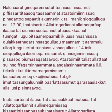
Nalunaarutigineqareersutut tunniussinissamut
piffissarititaasoq tassaammat ataatsimiinnissaq
pineqartoq sapaatit akunnerinik tallimanik sioqqullugu
nal. 12.00, Inatsisartut Allattoqarfianni allatseqarfiup
ilaasortat siunnersuutaannut ataasiakkaanut
tunngatillugu pitsaanerpaamik ikiuussinnaanissaa
qulakkeerneqarsinnaaqqullugu maannamiit aammalu
ulloq kingullertut tunniussivissaq ullunik 14-inik
sioqqullugu ikiorneqarnissamik qinnuiginninnissaq
pissasoq piumasaqaataavoq. Ataatsimiititaliat allattaat
sulinngiffeqarsinnaammata, angalasinnaammata il.il.
teknikikkut ikiorserneqarnissamik
kissaateqarneq
ekc@inatsisartut.gl-
imut
tassungaluunniit paarlattaasumut qarasaasiakkut
allalluni pisinnaavoq.
Inatsisartunut ilaasortat ataasiakkaat Inatsisartut
Allattoqarfiannit sullinneqarnissaq
kissaatigissappassuk Inatsisartut Allattoqarfiata