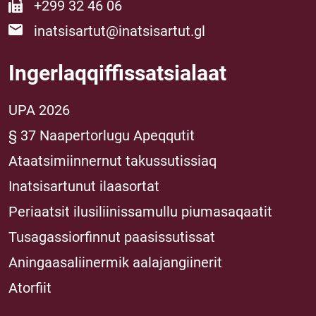
+299 32 46 06
inatsisartut@inatsisartut.gl
Ingerlaqqiffissatsialaat
UPA 2026
§ 37 Naapertorlugu Apeqqutit
Ataatsimiinnernut takussutissiaq
Inatsisartunut ilaasortat
Periaatsit ilusiliinissamullu piumasaqaatit
Tusagassiorfinnut paasissutissat
Aningaasaliinermik aalajangiinerit
Atorfiit