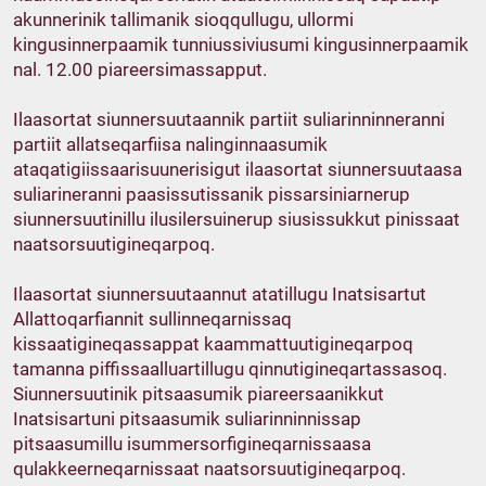
akunnerinik tallimanik sioqqullugu, ullormi
kingusinnerpaamik tunniussiviusumi kingusinnerpaamik
nal. 12.00 piareersimassapput.
Ilaasortat siunnersuutaannik partiit suliarinninneranni
partiit allatseqarfiisa nalinginnaasumik
ataqatigiissaarisuunerisigut ilaasortat siunnersuutaasa
suliarineranni paasissutissanik pissarsiniarnerup
siunnersuutinillu ilusilersuinerup siusissukkut pinissaat
naatsorsuutigineqarpoq.
Ilaasortat siunnersuutaannut atatillugu Inatsisartut
Allattoqarfiannit sullinneqarnissaq
kissaatigineqassappat kaammattuutigineqarpoq
tamanna piffissaalluartillugu qinnutigineqartassasoq.
Siunnersuutinik pitsaasumik piareersaanikkut
Inatsisartuni pitsaasumik suliarinninnissap
pitsaasumillu isummersorfigineqarnissaasa
qulakkeerneqarnissaat naatsorsuutigineqarpoq.