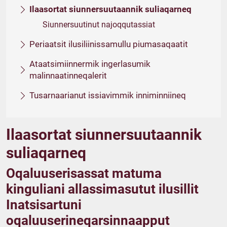
Ilaasortat siunnersuutaannik suliaqarneq
Siunnersuutinut najoqqutassiat
Periaatsit ilusiliinissamullu piumasaqaatit
Ataatsimiinnermik ingerlasumik
malinnaatinneqalerit
Tusarnaarianut issiavimmik inniminniineq
Ilaasortat siunnersuutaannik
suliaqarneq
Oqaluuserisassat matuma
kinguliani allassimasutut ilusillit
Inatsisartuni
oqaluuserineqarsinnaapput