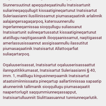
Siunnersuutinut apeqquteqaatinullu Inatsisartunit
suliarineqaqqullugit kissaatigineqartunut Inatsisartut
Suleriaasianni ilusiliinissamut piumasaqaatinik arlalinnik
aalajangersagaqarpoq, katersuunnerullu
ingerlanneqarnissaa sioqqullugu suliassanut
Inatsisartunit sulineqartussatut kissaatigineqartunut
atatillugu naqitigassanik ilioqqaanissamut, naqitigassat
amerlassusissaannut assigisaannullu ilassutitut
piumasaqaatinik Inatsisartut Allattoqarfiat
suliaqartarpoq.
Oqaluuserisassat, Inatsisartut oqaluuserisassaattut
ilanngutitikkumasat, Inatsisartut Suleriaasianni § 40,
imm. 1, malillugu kingusinnerpaamik Inatsisartut
ataatsimiinnissaata pineqartup aallartinnissaa sapaatip
akunnerinik tallimanik sioqqullugu piumasaqaatit
naapertorlugit saqqummiunneqassapput,
Inatsisartulluunniit Siulittaasuannut tunniunneqarlutik.