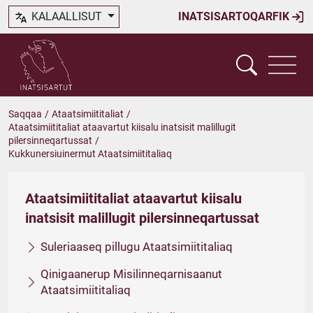
KALAALLISUT
INATSISARTOQARFIK
Saqqaa
/
Ataatsimiititaliat
/
Ataatsimiititaliat ataavartut kiisalu inatsisit malillugit
pilersinneqartussat
/
Kukkunersiuinermut Ataatsimiititaliaq
Ataatsimiititaliat ataavartut kiisalu
inatsisit malillugit pilersinneqartussat
Suleriaaseq pillugu Ataatsimiititaliaq
Qinigaanerup Misilinneqarnisaanut
Ataatsimiititaliaq