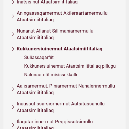
Inatsisinut Ataatsimiititaliaq
Aningaasaqarnermut Akileraartarnermullu
Ataatsimiititaliaq
Nunanut Allanut Sillimaniarnermullu
Ataatsimiititaliaq
Kukkunersiuinermut Ataatsimiititaliaq
Suliassaqarfiit
Kukkunersiuinermut Ataatsimiititaliaq pillugu
Nalunaarutit misissukkallu
Aalisarnermut, Piniarnermut Nunalerinermullu
Ataatsimiititaliaq
Inuussutissarsiornermut Aatsitassanullu
Ataatsimiititaliaq
Ilaqutariinnermut Peqqissutsimullu
Ataatsimiititaliaq