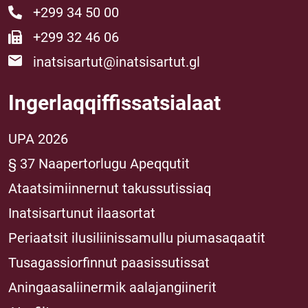
+299 34 50 00
+299 32 46 06
inatsisartut@inatsisartut.gl
Ingerlaqqiffissatsialaat
UPA 2026
§ 37 Naapertorlugu Apeqqutit
Ataatsimiinnernut takussutissiaq
Inatsisartunut ilaasortat
Periaatsit ilusiliinissamullu piumasaqaatit
Tusagassiorfinnut paasissutissat
Aningaasaliinermik aalajangiinerit