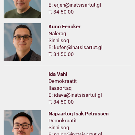
E:
T. 34 50 00
Kuno Fencker
Naleraq
Sinniisoq
E:
T. 34 50 00
Ida Vahl
Demokraatit
Ilaasortaq
E:
T. 34 50 00
Napaartoq Isak Petrussen
Demokraatit
Sinniisoq
E: