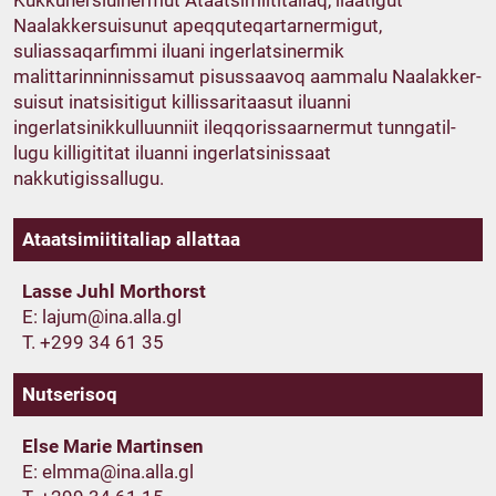
Kukkunersiuinermut Ataatsimiititaliaq, ilaatigut
Naalakkersuisunut apeqquteqartarnermigut,
suliassaqarfimmi iluani ingerlatsinermik
malittarinninnissamut pisussaavoq aammalu Naalakker­
suisut inatsisitigut killissaritaasut iluanni
ingerlatsinikkulluunniit ileqqorissaarnermut tunngatil­
lugu killigititat iluanni ingerlatsinissaat
nakkutigissallugu.
Ataatsimiititaliap allattaa
Lasse Juhl Morthorst
E:
T. +299 34 61 35
Nutserisoq
Else Marie Martinsen
E: