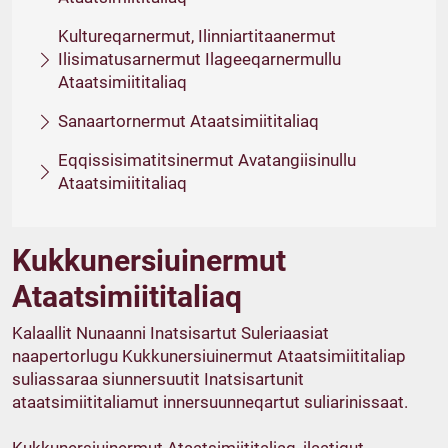
Kultureqarnermut, Ilinniartitaanermut
Ilisimatusarnermut Ilageeqarnermullu
Ataatsimiititaliaq
Sanaartornermut Ataatsimiititaliaq
Eqqissisimatitsinermut Avatangiisinullu
Ataatsimiititaliaq
Kukkunersiuinermut
Ataatsimiititaliaq
Kalaallit Nunaanni Inatsisartut Suleriaasiat
naapertorlugu Kukkunersiuinermut Ataatsimiititaliap
suliassaraa siunnersuutit Inatsisartunit
ataatsimiititaliamut innersuunneqartut suliarinissaat.