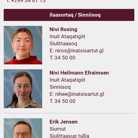
T. +299 34 61 15
Ilaasortaq / Sinniisoq
Nivi Rosing
Inuit Ataqatigiit
Siulittaasoq
E:
T. 34 50 00
Nivi Heilmann Efraimsen
Inuit Ataqatigiit
Sinniisoq
E:
T. 34 50 00
Erik Jensen
Siumut
Siulittaasup tullia