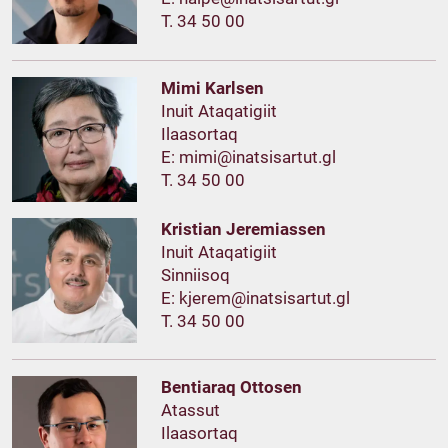
T. 34 50 00
Mimi Karlsen
Inuit Ataqatigiit
Ilaasortaq
E:
T. 34 50 00
Kristian Jeremiassen
Inuit Ataqatigiit
Sinniisoq
E:
T. 34 50 00
Bentiaraq Ottosen
Atassut
Ilaasortaq