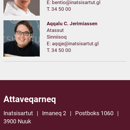
E:
T. 34 50 00
Aqqalu C. Jerimiassen
Atassut
Sinniisoq
E:
T. 34 50 00
Attaveqarneq
Inatsisartut
|
Imaneq 2
|
Postboks 1060
|
3900 Nuuk