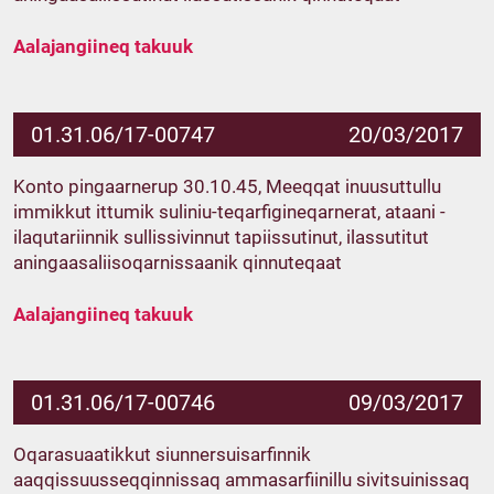
Aalajangiineq takuuk
01.31.06/17-00747
20/03/2017
Konto pingaarnerup 30.10.45, Meeqqat inuusuttullu
immikkut ittumik suliniu-teqarfigineqarnerat, ataani -
ilaqutariinnik sullissivinnut tapiissutinut, ilassutitut
aningaasaliisoqarnissaanik qinnuteqaat
Aalajangiineq takuuk
01.31.06/17-00746
09/03/2017
Oqarasuaatikkut siunnersuisarfinnik
aaqqissuusseqqinnissaq ammasarfiinillu sivitsuinissaq