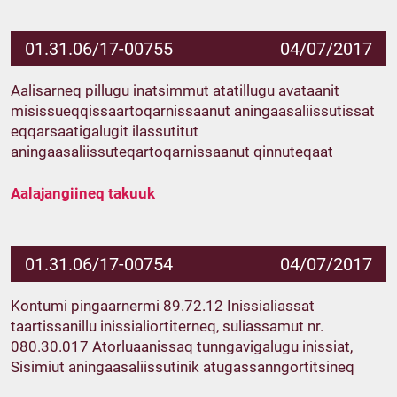
01.31.06/17-00755
04/07/2017
Aalisarneq pillugu inatsimmut atatillugu avataanit
misissueqqissaartoqarnissaanut aningaasaliissutissat
eqqarsaatigalugit ilassutitut
aningaasaliissuteqartoqarnissaanut qinnuteqaat
Aalajangiineq takuuk
01.31.06/17-00754
04/07/2017
Kontumi pingaarnermi 89.72.12 Inissialiassat
taartissanillu inissialiortiterneq, suliassamut nr.
080.30.017 Atorluaanissaq tunngavigalugu inissiat,
Sisimiut aningaasaliissutinik atugassanngortitsineq