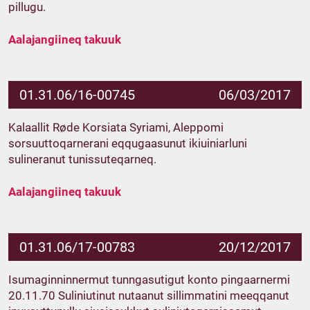
pillugu.
Aalajangiineq takuuk
01.31.06/16-00745
06/03/2017
Kalaallit Røde Korsiata Syriami, Aleppomi
sorsuuttoqarnerani eqqugaasunut ikiuiniarluni
sulineranut tunissuteqarneq.
Aalajangiineq takuuk
01.31.06/17-00783
20/12/2017
Isumaginninnermut tunngasutigut konto pingaarnermi
20.11.70 Suliniutinut nutaanut sillimmatini meeqqanut