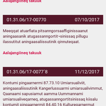
Aalajangiineq takuuk
01.31.06/17-00770
07/10/2017
Meeqqat atuarfiata pitsanngorsaaffiginissaanut
aningaasanik atugassanngortit¬sinissaq pillugu
ilassutitut aningaasaliissutinik qinnuteqaat.
Aalajangiineq takuuk
01.31.06/17-0077´8
11/12/2017
Kontumi pingaarnermi 87.73.10 Umiarsualiviit,
aningaasaliissutinik Kangerlussuarmi umiarsualivimmut,
Qaanaami sapusiamut aamma Uummannami
umiarsualiveqarneq, atugassanngortitsinissaq kiisalu
kontumit pingaarnermit 84.40.16 Kultureqarnermut