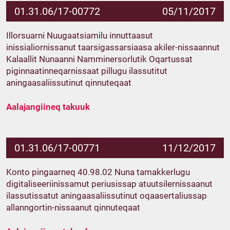
01.31.06/17-00772
05/11/2017
Illorsuarni Nuugaatsiamilu innuttaasut
inissialiornissanut taarsigassarsiaasa akiler-nissaannut
Kalaallit Nunaanni Namminersorlutik Oqartussat
piginnaatinneqarnissaat pillugu ilassutitut
aningaasaliissutinut qinnuteqaat
Aalajangiineq takuuk
01.31.06/17-00771
11/12/2017
Konto pingaarneq 40.98.02 Nuna tamakkerlugu
digitaliseeriinissamut periusissap atuutsilernissaanut
ilassutissatut aningaasaliissutinut oqaasertaliussap
allanngortin-nissaanut qinnuteqaat