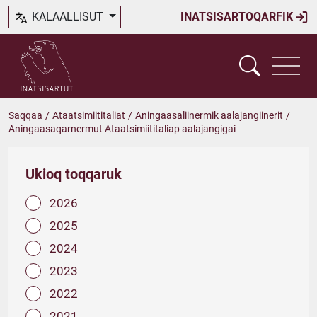
KALAALLISUT
INATSISARTOQARFIK
Saqqaa
/
Ataatsimiititaliat
/
Aningaasaliinermik aalajangiinerit
/
Aningaasaqarnermut Ataatsimiititaliap aalajangigai
Ukioq toqqaruk
2026
2025
2024
2023
2022
2021