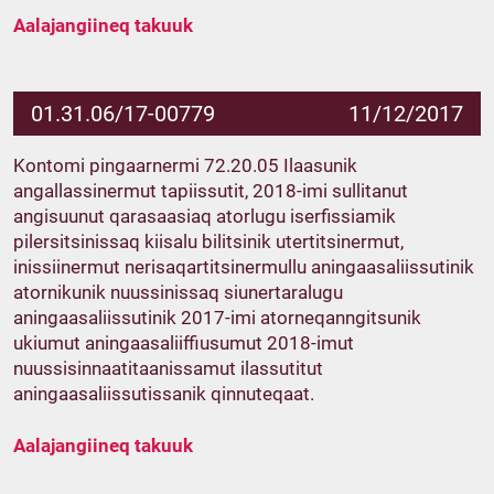
Aalajangiineq takuuk
01.31.06/17-00779
11/12/2017
Kontomi pingaarnermi 72.20.05 Ilaasunik
angallassinermut tapiissutit, 2018-imi sullitanut
angisuunut qarasaasiaq atorlugu iserfissiamik
pilersitsinissaq kiisalu bilitsinik utertitsinermut,
inissiinermut nerisaqartitsinermullu aningaasaliissutinik
atornikunik nuussinissaq siunertaralugu
aningaasaliissutinik 2017-imi atorneqanngitsunik
ukiumut aningaasaliiffiusumut 2018-imut
nuussisinnaatitaanissamut ilassutitut
aningaasaliissutissanik qinnuteqaat.
Aalajangiineq takuuk