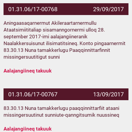
01.31.06/17-00768
29/09/2017
Aningaasaqarnermut Akileraartarnermullu
Ataatsimiititaliap sisamanngornermi ulloq 28.
september 2017-imi aalajangiineranik
Naalakkersuisunut ilisimatitsineq. Konto pingaarnermit
83.30.13 Nuna tamakkerlugu Paaqqinnittarfinnit
missingersuutitigut sunni
Aalajangiineq takuuk
01.31.06/17-00767
13/09/2017
83.30.13 Nuna tamakkerlugu paaqqinnittarfiit ataani
missingersuutinut sunniute-qanngitsumik nuussineq
Aalajangiineq takuuk