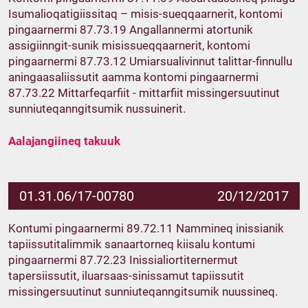
Isumalioqatigiissitaq – misis-sueqqaarnerit, kontomi
pingaarnermi 87.73.19 Angallannermi atortunik
assigiinngit-sunik misissueqqaarnerit, kontomi
pingaarnermi 87.73.12 Umiarsualivinnut talittar-finnullu
aningaasaliissutit aamma kontomi pingaarnermi
87.73.22 Mittarfeqarfiit - mittarfiit missingersuutinut
sunniuteqanngitsumik nussuinerit.
Aalajangiineq takuuk
01.31.06/17-00780
20/12/2017
Kontumi pingaarnermi 89.72.11 Nammineq inissianik
tapiissutitalimmik sanaartorneq kiisalu kontumi
pingaarnermi 87.72.23 Inissialiortiternermut
tapersiissutit, iluarsaas-sinissamut tapiissutit
missingersuutinut sunniuteqanngitsumik nuussineq.