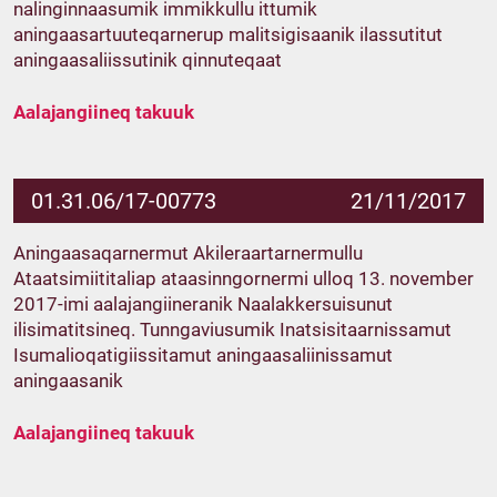
nalinginnaasumik immikkullu ittumik
aningaasartuuteqarnerup malitsigisaanik ilassutitut
aningaasaliissutinik qinnuteqaat
Aalajangiineq takuuk
01.31.06/17-00773
21/11/2017
Aningaasaqarnermut Akileraartarnermullu
Ataatsimiititaliap ataasinngornermi ulloq 13. november
2017-imi aalajangiineranik Naalakkersuisunut
ilisimatitsineq. Tunngaviusumik Inatsisitaarnissamut
Isumalioqatigiissitamut aningaasaliinissamut
aningaasanik
Aalajangiineq takuuk