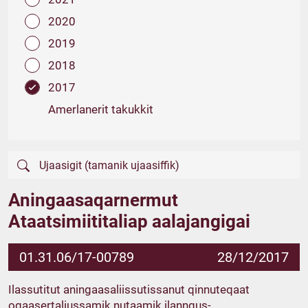
2020
2019
2018
2017
Amerlanerit takukkit
Aningaasaqarnermut
Ataatsimiititaliap aalajangigai
01.31.06/17-00789
28/12/2017
Ilassutitut aningaasaliissutissanut qinnuteqaat
oqaasertaliussamik nutaamik ilanngus-