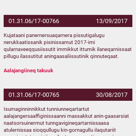
01.31.06/17-00766
13/09/2017
Kujataani panernersuaqarnera pissutigalugu
nerukkaatissanik pisinissamut 2017-imi
qularnaveeqqusiissutit immikkut ittumik ilaneqarnissaat
pillugu ilassutitut aningaasaliissutinik qinnuteqaat.
Aalajangiineq takuuk
01.31.06/17-00765
30/08/2017
Isumaginninnikkut tunniunneqartartut
aalajangersaaffiginissaanni massakkut anin-gaasarsiat
naatsorsuinermut tunngavigineqartarnissaasa
atulernissaa sioqqullugu kin-gornagullu ilaqutariit