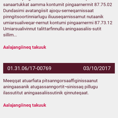
sanaartukkat aamma kontumit pingaarnermit 87.75.02
Dundasimi avatangiisit ajoqu-serneqarnissaat
pinngitsoortinniarlugu iliuuseqarnissamut nutaanik
umiarsualiveqar-nernut kontumi pingaarnermi 87.73.12
Umiarsualivinnut talittarfinnullu aningaasaliis-sutit
sillim...
Aalajangiineq takuuk
01.31.06/17-00769
03/10/2017
Meeqqat atuarfiata pitsanngorsaaffiginissaanut
aningaasanik atugassanngortit¬sinissaq pillugu
ilassutitut aningaasaliissutinik qinnuteqaat.
Aalajangiineq takuuk