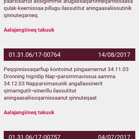
paarsisartut assigiimmik atugassaqartinneqarnissaasa
qulak-keernissaa pillugu ilassutitut aningaasaliissutinik
qinnuteqarneq.
Aalajangiineq takuuk
01.31.06/17-00764
14/08/2017
Peqqinnissaqarfiup kontoinut pingaarnernut 34.11.03
Dronning Ingridip Nap¬parsimmavissua aamma
34.12.03 Napparsimasunik angallassinerit
qimarngutit¬sinerillu ilassutitut
aningaasaliisoqarnissaanut qinnuteqaat
Aalajangiineq takuuk
01.31.06/17-00757
04/07/2017