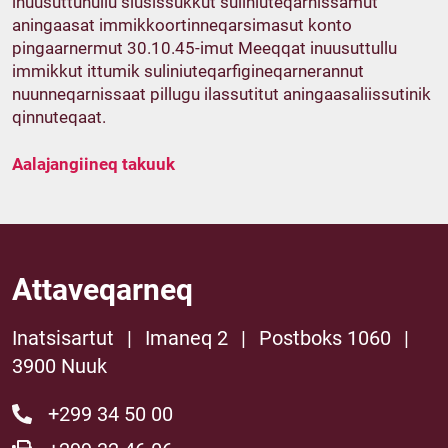
inuusuttunullu siusissukkut suliniuteqarnissamut
aningaasat immikkoortinneqarsimasut konto
pingaarnermut 30.10.45-imut Meeqqat inuusuttullu
immikkut ittumik suliniuteqarfigineqarnerannut
nuunneqarnissaat pillugu ilassutitut aningaasaliissutinik
qinnuteqaat.
Aalajangiineq takuuk
Attaveqarneq
Inatsisartut
|
Imaneq 2
|
Postboks 1060
|
3900 Nuuk
+299 34 50 00