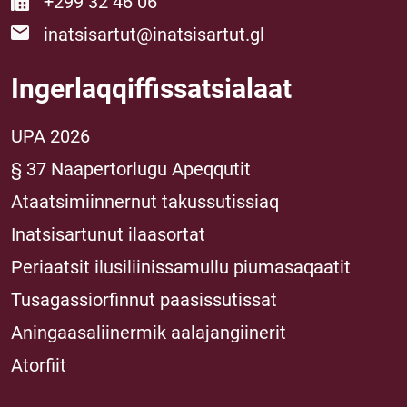
+299 32 46 06
inatsisartut@inatsisartut.gl
Ingerlaqqiffissatsialaat
UPA 2026
§ 37 Naapertorlugu Apeqqutit
Ataatsimiinnernut takussutissiaq
Inatsisartunut ilaasortat
Periaatsit ilusiliinissamullu piumasaqaatit
Tusagassiorfinnut paasissutissat
Aningaasaliinermik aalajangiinerit
Atorfiit