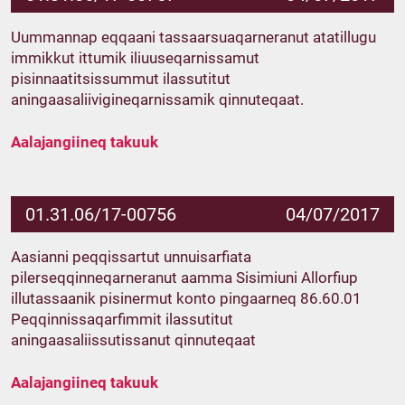
Uummannap eqqaani tassaarsuaqarneranut atatillugu
immikkut ittumik iliuuseqarnissamut
pisinnaatitsissummut ilassutitut
aningaasaliivigineqarnissamik qinnuteqaat.
Aalajangiineq takuuk
01.31.06/17-00756
04/07/2017
Aasianni peqqissartut unnuisarfiata
pilerseqqinneqarneranut aamma Sisimiuni Allorfiup
illutassaanik pisinermut konto pingaarneq 86.60.01
Peqqinnissaqarfimmit ilassutitut
aningaasaliissutissanut qinnuteqaat
Aalajangiineq takuuk