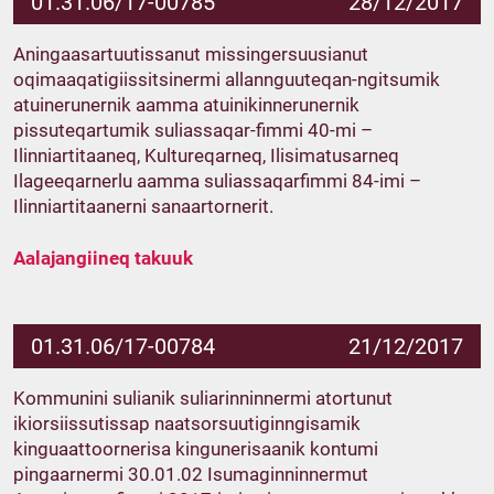
01.31.06/17-00785
28/12/2017
Aningaasartuutissanut missingersuusianut
oqimaaqatigiissitsinermi allannguuteqan-ngitsumik
atuinerunernik aamma atuinikinnerunernik
pissuteqartumik suliassaqar-fimmi 40-mi –
Ilinniartitaaneq, Kultureqarneq, Ilisimatusarneq
Ilageeqarnerlu aamma suliassaqarfimmi 84-imi –
Ilinniartitaanerni sanaartornerit.
Aalajangiineq takuuk
01.31.06/17-00784
21/12/2017
Kommunini sulianik suliarinninnermi atortunut
ikiorsiissutissap naatsorsuutiginngisamik
kinguaattoornerisa kingunerisaanik kontumi
pingaarnermi 30.01.02 Isumaginninnermut