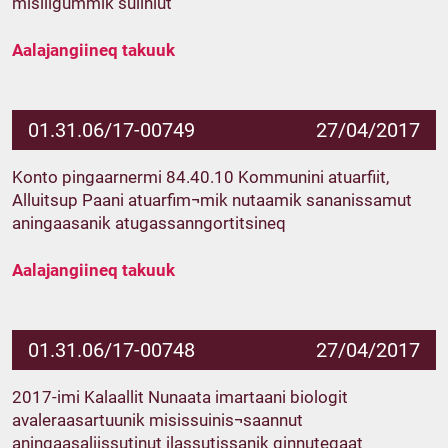
misiligummik suliniut
Aalajangiineq takuuk
01.31.06/17-00749
27/04/2017
Konto pingaarnermi 84.40.10 Kommunini atuarfiit,
Alluitsup Paani atuarfim¬mik nutaamik sananissamut
aningaasanik atugassanngortitsineq
Aalajangiineq takuuk
01.31.06/17-00748
27/04/2017
2017-imi Kalaallit Nunaata imartaani biologit
avaleraasartuunik misissuinis¬saannut
aningaasaliissutinut ilassutissanik qinnuteqaat