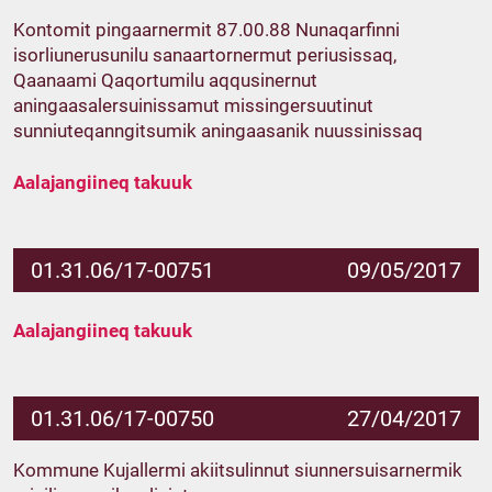
Kontomit pingaarnermit 87.00.88 Nunaqarfinni
isorliunerusunilu sanaartornermut periusissaq,
Qaanaami Qaqortumilu aqqusinernut
aningaasalersuinissamut missingersuutinut
sunniuteqanngitsumik aningaasanik nuussinissaq
Aalajangiineq takuuk
01.31.06/17-00751
09/05/2017
Aalajangiineq takuuk
01.31.06/17-00750
27/04/2017
Kommune Kujallermi akiitsulinnut siunnersuisarnermik