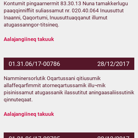
Kontumit pingaarnermit 83.30.13 Nuna tamakkerlugu
paaqqinniffiit suliassamut nr. 020.40.064 Inuusuttut
Inaanni, Qaqortumi, Inuusuttuaqqanut illumut
atugassanngor-titsineq.
Aalajangiineq takuuk
01.31.06/17-00786
28/12/2017
Namminersorlutik Oqartussani qitiusumik
allaffeqarfimmit atorneqartussamik illu¬mik
pisinissamut atugassanik ilassutitut aningaasaliissutinik
qinnuteqaat.
Aalajangiineq takuuk