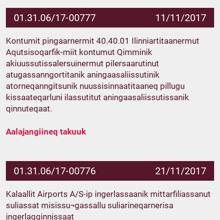
01.31.06/17-00777
11/11/2017
Kontumit pingaarnermit 40.40.01 Ilinniartitaanermut
Aqutsisoqarfik-miit kontumut Qimminik
akiuussutissalersuinermut pilersaarutinut
atugassanngortitanik aningaasaliissutinik
atorneqanngitsunik nuussisinnaatitaaneq pillugu
kissaateqarluni ilassutitut aningaasaliissutissanik
qinnuteqaat.
Aalajangiineq takuuk
01.31.06/17-00776
21/11/2017
Kalaallit Airports A/S-ip ingerlassaanik mittarfiliassanut
suliassat misissu¬gassallu suliarineqarnerisa
ingerlaqqinnissaat