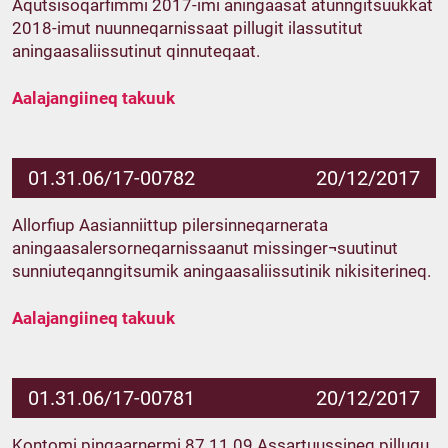
Aqutsisoqarfimmi 2017-imi aningaasat atunngitsuukkat
2018-imut nuunneqarnissaat pillugit ilassutitut
aningaasaliissutinut qinnuteqaat.
Aalajangiineq takuuk
01.31.06/17-00782
20/12/2017
Allorfiup Aasianniittup pilersinneqarnerata
aningaasalersorneqarnissaanut missinger¬suutinut
sunniuteqanngitsumik aningaasaliissutinik nikisiterineq.
Aalajangiineq takuuk
01.31.06/17-00781
20/12/2017
Kontomi pingaarnermi 87.11.09 Assartuussineq pillugu