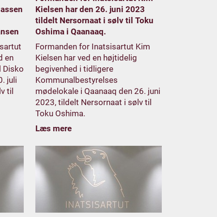
iassen
Kielsen har den 26. juni 2023
tildelt Nersornaat i sølv til Toku
Hansen
Oshima i Qaanaaq.
sartut
Formanden for Inatsisartut Kim
d en
Kielsen har ved en højtidelig
l Disko
begivenhed i tidligere
 juli
Kommunalbestyrelses
v til
mødelokale i Qaanaaq den 26. juni
2023, tildelt Nersornaat i sølv til
Toku Oshima.
Læs mere