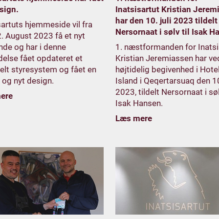
sign.
Inatsisartut Kristian Jerem
har den 10. juli 2023 tildelt
sartuts hjemmeside vil fra
Nersornaat i sølv til Isak 
. August 2023 få et nyt
de og har i denne
1. næstformanden for Inatsi
delse fået opdateret et
Kristian Jeremiassen har ve
lt styresystem og fået en
højtidelig begivenhed i Hote
e og nyt design.
Island i Qeqertarsuaq den 10.
2023, tildelt Nersornaat i søl
ere
Isak Hansen.
Læs mere