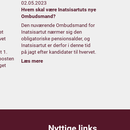
02.05.2023
Hvem skal være Inatsisartuts nye
Ombudsmand?
Den nuværende Ombudsmand for
et
Inatsisartut nærmer sig den
vet
obligatoriske pensionsalder, og
Inatsisartut er derfor i denne tid
t 1.
på jagt efter kandidater til hvervet.
posten
Læs mere
get
Nyttige links