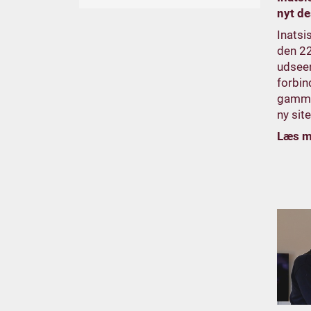
nyt de
Inatsi
den 22
udseen
forbin
gamme
ny sit
Læs m