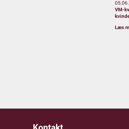
05.06
VM-kva
kvind
Læs m
Kontakt