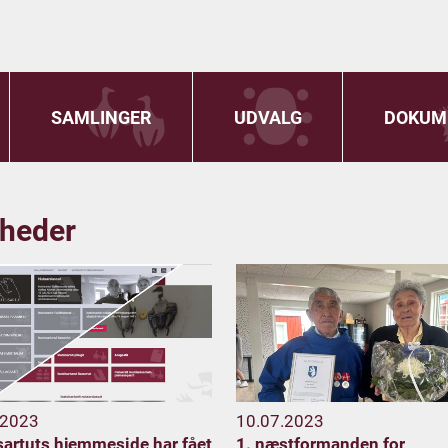
SAMLINGER
UDVALG
DOKUM
heder
.2023
10.07.2023
sartuts hjemmeside har fået
1. næstformanden for