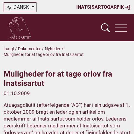
DANSK
INATSISARTOQARFIK
ina.gl
/
Dokumenter
/
Nyheder
/
Muligheder for at tage orlov fra Inatsisartut
Muligheder for at tage orlov fra
Inatsisartut
01.10.2009
Atuagagdliutit (efterfølgende ”AG”) har i sin udgave af 1.
oktober 2009 bragt en leder og en artikel om
medlemmer af Inatsisartut som holder orlov. Lederens
overskrift betegner medlemmer af Inatsisartut som
”orlovs-syge” og hævder, at der er et ”iøjnefaldende stort