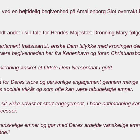
 ved en højtidelig begivenhed på Amalienborg Slot overrakt 
dt andet i sin tale for Hendes Majestæt Dronning Mary følg
 parlament Inatsisartut, ønske Dem tillykke med kroningen 
rvære begivenheden her fra København og foran Christiansbo
nledning ønsket at tildele Dem Nersornaat i guld.
d
for Deres store og personlige engagement gennem mange
 sociale vilkår og som ofte kan være tabubelagte emner.
sit virke udvist et stort engagement, i både antimobning k
ocesser.
anskelige emner og gør med Deres arbejde vanskelige em
åde
.”