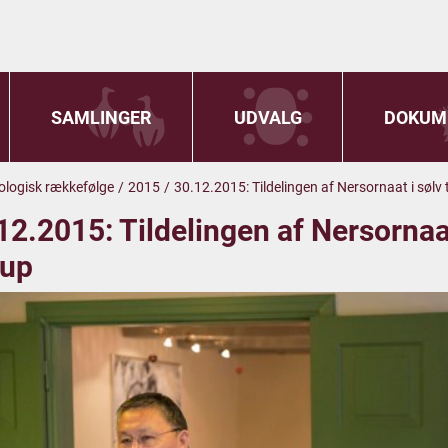
SAMLINGER
UDVALG
DOKUM
onologisk rækkefølge
/
2015
/
30.12.2015: Tildelingen af Nersornaat i sølv 
12.2015: Tildelingen af Nersornaat
rup