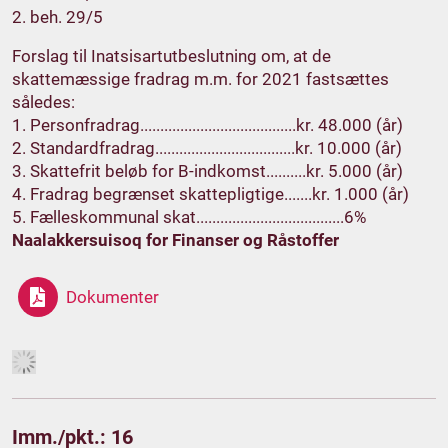
2. beh. 29/5
Forslag til Inatsisartutbeslutning om, at de
skattemæssige fradrag m.m. for 2021 fastsættes
således:
1. Personfradrag.......................................kr. 48.000 (år)
2. Standardfradrag...................................kr. 10.000 (år)
3. Skattefrit beløb for B-indkomst..........kr. 5.000 (år)
4. Fradrag begrænset skattepligtige.......kr. 1.000 (år)
5. Fælleskommunal skat.....................................6%
Naalakkersuisoq for Finanser og Råstoffer
Dokumenter
Imm./pkt.: 16