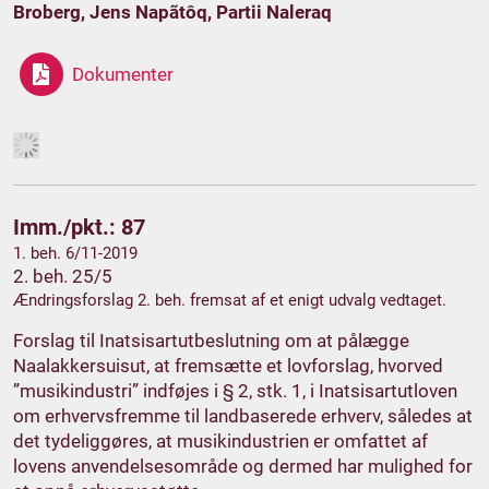
Broberg, Jens Napãtôq, Partii Naleraq
Dokumenter
Imm./pkt.: 87
1. beh. 6/11-2019
2. beh. 25/5
Ændringsforslag 2. beh. fremsat af et enigt udvalg vedtaget.
Forslag til Inatsisartutbeslutning om at pålægge
Naalakkersuisut, at fremsætte et lovforslag, hvorved
”musikindustri” indføjes i § 2, stk. 1, i Inatsisartutloven
om erhvervsfremme til landbaserede erhverv, således at
det tydeliggøres, at musikindustrien er omfattet af
lovens anvendelsesområde og dermed har mulighed for