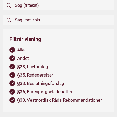
Filtrér visning
Alle
Andet
§28, Lovforslag
§35, Redegørelser
§33, Beslutningsforslag
§36, Forespørgselsdebatter
§33, Vestnordisk Råds Rekommandationer