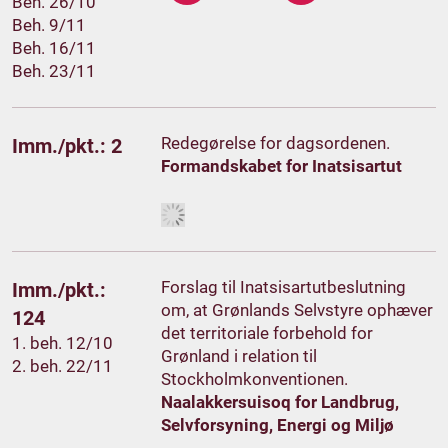
Beh. 26/10
Beh. 9/11
Beh. 16/11
Beh. 23/11
Redegørelse for dagsordenen.
Imm./pkt.: 2
Formandskabet for Inatsisartut
Forslag til Inatsisartutbeslutning
Imm./pkt.:
om, at Grønlands Selvstyre ophæver
124
det territoriale forbehold for
1. beh. 12/10
Grønland i relation til
2. beh. 22/11
Stockholmkonventionen.
Naalakkersuisoq for Landbrug,
Selvforsyning, Energi og Miljø