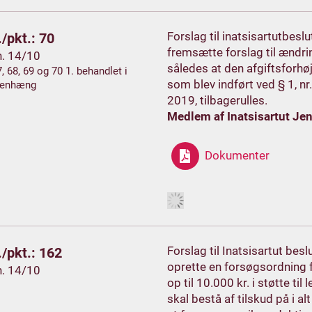
Forslag til inatsisartutbes
/pkt.: 70
fremsætte forslag til ændri
h. 14/10
således at den afgiftsforhøj
7, 68, 69 og 70 1. behandlet i
som blev indført ved § 1, nr.
enhæng
2019, tilbagerulles.
Medlem af Inatsisartut Je
Dokumenter
Forslag til Inatsisartut be
/pkt.: 162
oprette en forsøgsordning 
h. 14/10
op til 10.000 kr. i støtte ti
skal bestå af tilskud på i al