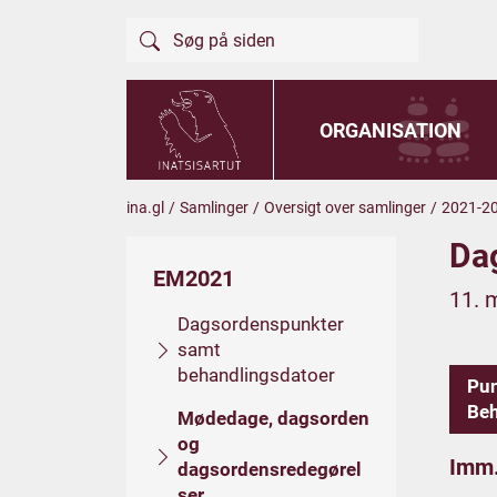
ORGANISATION
ina.gl
/
Samlinger
/
Oversigt over samlinger
/
2021-2
Da
EM2021
11. 
Dagsordenspunkter
samt
behandlingsdatoer
Pu
Beh
Mødedage, dagsorden
og
Imm.
dagsordensredegørel
ser