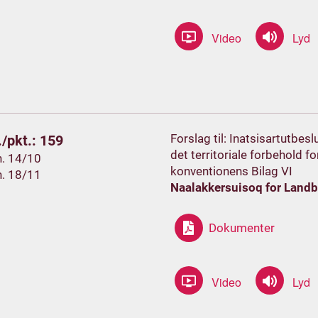
Forslag til: Inatsisartutbe
/pkt.: 159
det territoriale forbehold f
h. 14/10
konventionens Bilag VI
h. 18/11
Naalakkersuisoq for Landbr
Dokumenter