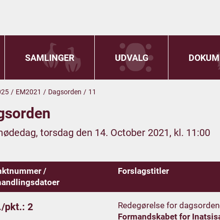
SAMLINGER
UDVALG
DOKUM
025
/
EM2021
/
Dagsorden
/
11
gsorden
mødedag, torsdag den 14. October 2021, kl. 11:00
nktnummer /
Forslagstitler
andlingsdatoer
Redegørelse for dagsorden
/pkt.: 2
Formandskabet for Inatsis