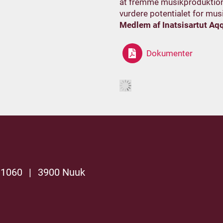
at fremme musikproduktion i
vurdere potentialet for mus
Medlem af Inatsisartut Aqq
Dokumenter
 1060
|
3900 Nuuk