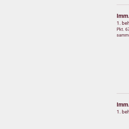
Imm.
1. be
Pkt. 6
samm
Imm.
1. be