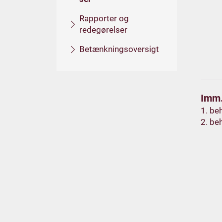
Rapporter og
redegørelser
Betænkningsoversigt
Imm.
1. be
2. be