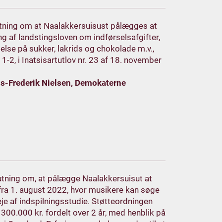
lutning om at Naalakkersuisust pålægges at
ng af landstingsloven om indførselsafgifter,
else på sukker, lakrids og chokolade m.v.,
 1-2, i Inatsisartutlov nr. 23 af 18. november
ns-Frederik Nielsen, Demokaterne
slutning om, at pålægge Naalakkersuisut at
fra 1. august 2022, hvor musikere kan søge
l leje af indspilningsstudie. Støtteordningen
t 300.000 kr. fordelt over 2 år, med henblik på