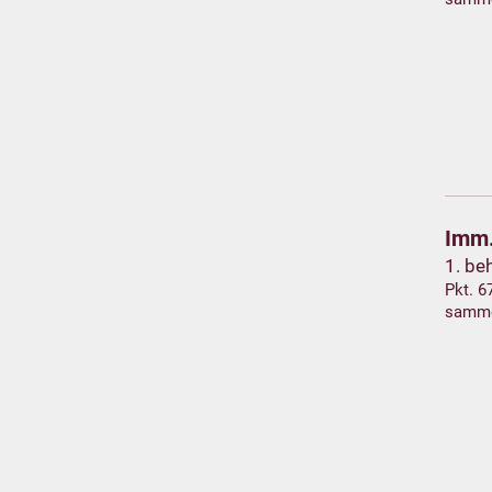
Imm.
1. be
Pkt. 6
samm