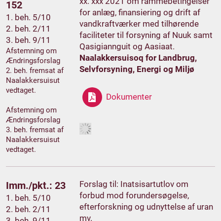
xx. xxx 2021 om rammebetingelser
152
for anlæg, finansiering og drift af
1. beh. 5/10
vandkraftværker med tilhørende
2. beh. 2/11
faciliteter til forsyning af Nuuk samt
3. beh. 9/11
Qasigiannguit og Aasiaat.
Afstemning om
Naalakkersuisoq for Landbrug,
Ændringsforslag
Selvforsyning, Energi og Miljø
2. beh. fremsat af
Naalakkersuisut
vedtaget.
Dokumenter
Afstemning om
Ændringsforslag
3. beh. fremsat af
Naalakkersuisut
vedtaget.
Forslag til: Inatsisartutlov om
Imm./pkt.: 23
forbud mod forundersøgelse,
1. beh. 5/10
efterforskning og udnyttelse af uran
2. beh. 2/11
mv.
3. beh. 9/11