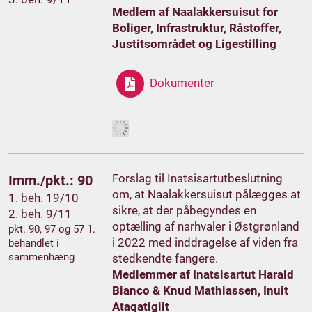
Medlem af Naalakkersuisut for
Boliger, Infrastruktur, Råstoffer,
Justitsområdet og Ligestilling
Dokumenter
Forslag til Inatsisartutbeslutning
Imm./pkt.: 90
om, at Naalakkersuisut pålægges at
1. beh. 19/10
sikre, at der påbegyndes en
2. beh. 9/11
optælling af narhvaler i Østgrønland
pkt. 90, 97 og 57 1.
i 2022 med inddragelse af viden fra
behandlet i
sammenhæng
stedkendte fangere.
Medlemmer af Inatsisartut Harald
Bianco & Knud Mathiassen, Inuit
Ataqatigiit