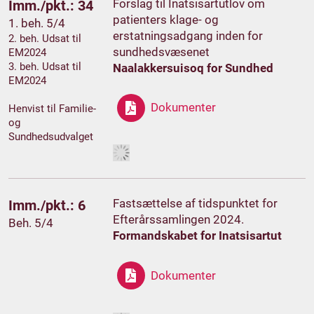
Forslag til Inatsisartutlov om
Imm./pkt.: 34
patienters klage- og
1. beh. 5/4
erstatningsadgang inden for
2. beh. Udsat til
sundhedsvæsenet
EM2024
3. beh. Udsat til
Naalakkersuisoq for Sundhed
EM2024
Dokumenter
Henvist til Familie-
og
Sundhedsudvalget
Fastsættelse af tidspunktet for
Imm./pkt.: 6
Efterårssamlingen 2024.
Beh. 5/4
Formandskabet for Inatsisartut
Dokumenter