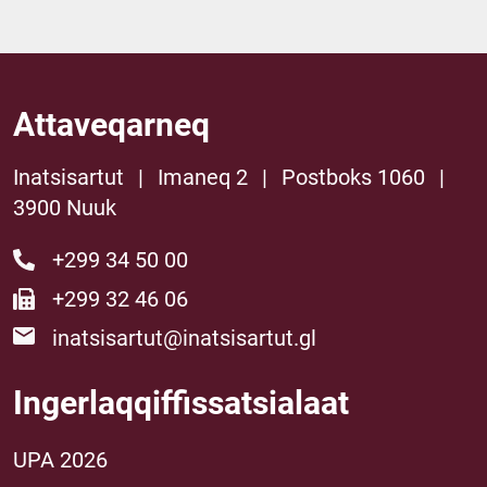
Attaveqarneq
Inatsisartut
|
Imaneq 2
|
Postboks 1060
|
3900 Nuuk
+299 34 50 00
+299 32 46 06
inatsisartut@inatsisartut.gl
Ingerlaqqiffissatsialaat
UPA 2026