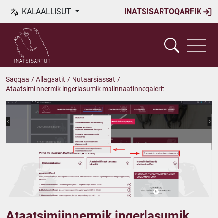
KALAALLISUT
INATSISARTOQARFIK
Saqqaa
/
Allagaatit
/
Nutaarsiassat
/
Ataatsimiinnermik ingerlasumik malinnaatinneqalerit
Ataatsimiinnermik ingerlasumik