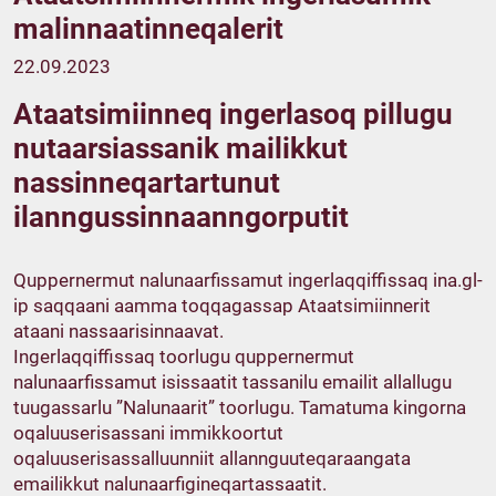
malinnaatinneqalerit
22.09.2023
Ataatsimiinneq ingerlasoq pillugu
nutaarsiassanik mailikkut
nassinneqartartunut
ilanngussinnaanngorputit
Quppernermut nalunaarfissamut ingerlaqqiffissaq ina.gl-
ip saqqaani aamma toqqagassap Ataatsimiinnerit
ataani nassaarisinnaavat.
Ingerlaqqiffissaq toorlugu quppernermut
nalunaarfissamut isissaatit tassanilu emailit allallugu
tuugassarlu ”Nalunaarit” toorlugu. Tamatuma kingorna
oqaluuserisassani immikkoortut
oqaluuserisassalluunniit allannguuteqaraangata
emailikkut nalunaarfigineqartassaatit.