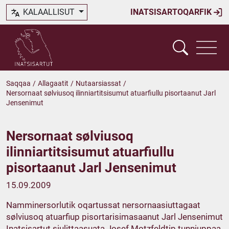
KALAALLISUT
INATSISARTOQARFIK
Saqqaa
/
Allagaatit
/
Nutaarsiassat
/
Nersornaat sølviusoq ilinniartitsisumut atuarfiullu pisortaanut Jarl
Jensenimut
Nersornaat sølviusoq
ilinniartitsisumut atuarfiullu
pisortaanut Jarl Jensenimut
15.09.2009
Namminersorlutik oqartussat nersornaasiuttagaat
sølviusoq atuarfiup pisortarisimasaanut Jarl Jensenimut
Inatsisartut siulittaasuata Josef Motzfeldtip tunniuppaa.