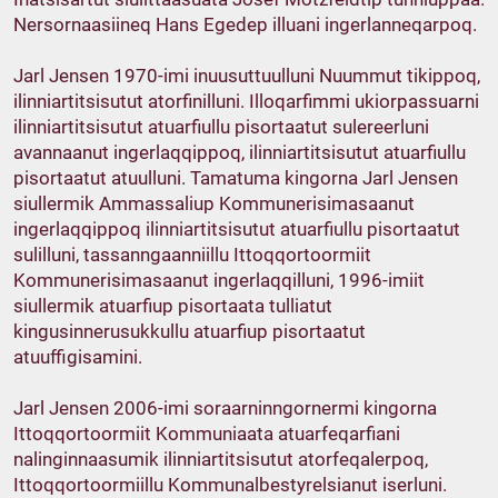
Nersornaasiineq Hans Egedep illuani ingerlanneqarpoq.
Jarl Jensen 1970-imi inuusuttuulluni Nuummut tikippoq,
ilinniartitsisutut atorfinilluni. Illoqarfimmi ukiorpassuarni
ilinniartitsisutut atuarfiullu pisortaatut sulereerluni
avannaanut ingerlaqqippoq, ilinniartitsisutut atuarfiullu
pisortaatut atuulluni. Tamatuma kingorna Jarl Jensen
siullermik Ammassaliup Kommunerisimasaanut
ingerlaqqippoq ilinniartitsisutut atuarfiullu pisortaatut
sulilluni, tassanngaanniillu Ittoqqortoormiit
Kommunerisimasaanut ingerlaqqilluni, 1996-imiit
siullermik atuarfiup pisortaata tulliatut
kingusinnerusukkullu atuarfiup pisortaatut
atuuffigisamini.
Jarl Jensen 2006-imi soraarninngornermi kingorna
Ittoqqortoormiit Kommuniaata atuarfeqarfiani
nalinginnaasumik ilinniartitsisutut atorfeqalerpoq,
Ittoqqortoormiillu Kommunalbestyrelsianut iserluni.