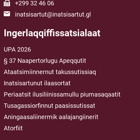
+299 32 46 06
inatsisartut@inatsisartut.gl
Ingerlaqqiffissatsialaat
UPA 2026
§ 37 Naapertorlugu Apeqqutit
Ataatsimiinnernut takussutissiaq
Inatsisartunut ilaasortat
Periaatsit ilusiliinissamullu piumasaqaatit
Tusagassiorfinnut paasissutissat
Aningaasaliinermik aalajangiinerit
Atorfiit