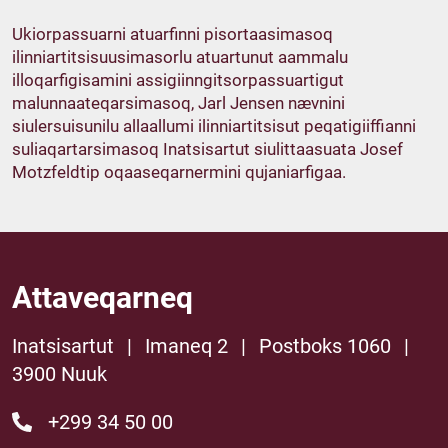
Ukiorpassuarni atuarfinni pisortaasimasoq
ilinniartitsisuusimasorlu atuartunut aammalu
illoqarfigisamini assigiinngitsorpassuartigut
malunnaateqarsimasoq, Jarl Jensen nævnini
siulersuisunilu allaallumi ilinniartitsisut peqatigiiffianni
suliaqartarsimasoq Inatsisartut siulittaasuata Josef
Motzfeldtip oqaaseqarnermini qujaniarfigaa.
Attaveqarneq
Inatsisartut
|
Imaneq 2
|
Postboks 1060
|
3900 Nuuk
+299 34 50 00