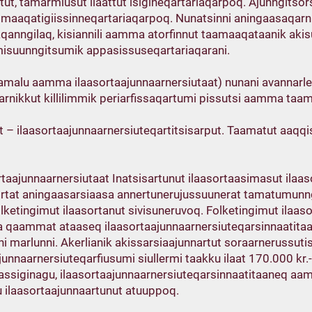
ut, tamarmiusut ilaattut isigineqartariaqarpoq. Ajunngitso
qimaaqatigiissinneqartariaqarpoq. Nunatsinni aningaasaqarni
anngilaq, kisiannili aamma atorfinnut taamaaqataanik akisu
amisuunngitsumik appasissuseqartariaqarani.
amalu aamma ilaasortaajunnaarnersiutaat) nunani avannarlerni
nikkut killilimmik periarfissaqartumi pissutsi aamma taam
 – ilaasortaajunnaarnersiuteqartitsisarput. Taamatut aaqqi
rtaajunnaarnersiutaat Inatsisartunut ilaasortaasimasut ilaa
ortat aningaasarsiaasa annertunerujussuunerat tamatumunn
lketingimut ilaasortanut sivisuneruvoq. Folketingimut ilaas
a qaammat ataaseq ilaasortaajunnaarnersiuteqarsinnaatitaa
i marlunni. Akerlianik akissarsiaajunnartut soraarnerussutisi
ajunnaarnersiuteqarfiusumi siullermi taakku ilaat 170.000 kr.
 assiginagu, ilaasortaajunnaarnersiuteqarsinnaatitaaneq 
gu ilaasortaajunnaartunut atuuppoq.