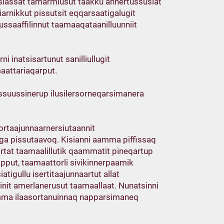
rsiassat tamarmiusut taakku annertussusiat
arnikkut pissutsit eqqarsaatigalugit
ssaaffilinnut taamaaqataanilluunniit
 inatsisartunut sanilliullugit
aattariaqarput.
ssuussinerup ilusilersorneqarsimanera
sortaajunnaarnersiutaannit
ga pissutaavoq. Kisianni aamma piffissaq
ortat taamaalillutik qaammatit pineqartup
pput, taamaattorli sivikinnerpaamik
atigullu isertitaajunnaartut allat
-init amerlanerusut taamaallaat. Nunatsinni
aamma ilaasortanuinnaq napparsimaneq