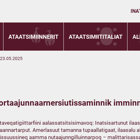
INA
ATAATSIMIINNERIT
ATAATSIMIITITALIAT
AL
 23.05.2025
rtaajunnaarnersiutissaminnik imminn
taveqatigiittarfiini aalassatsitsisimavoq: Inatsisartunut ilaa
nnartarput. Amerlasuut tamanna tupaallatigaat, ilaasalu all
ssuussineq aamma nutaajunngilluinnarpoq – malittarisassa