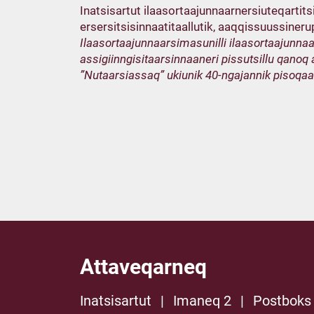
Inatsisartut ilaasortaajunnaarnersiuteqarti
ersersitsisinnaatitaallutik, aaqqissuussiner
Ilaasortaajunnaarsimasunilli ilaasortaajunna
assigiinngisitaarsinnaaneri pissutsillu qan
”Nutaarsiassaq” ukiunik 40-ngajannik pisoqaas
Attaveqarneq
Inatsisartut
|
Imaneq 2
|
Postboks