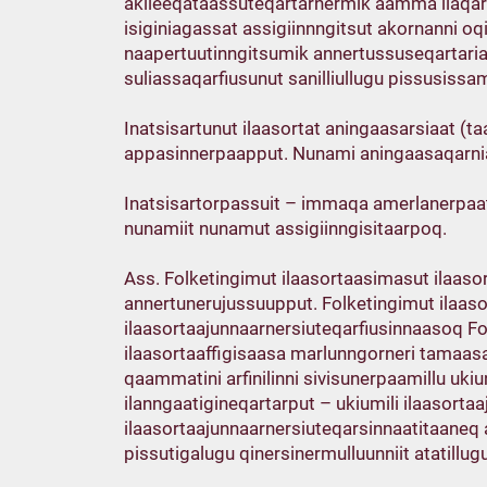
akileeqataassuteqartarnermik aamma ilaqart
isiginiagassat assigiinnngitsut akornanni o
naapertuutinngitsumik annertussuseqartariaq
suliassaqarfiusunut sanilliullugu pissusiss
Inatsisartunut ilaasortat aningaasarsiaat (ta
appasinnerpaapput. Nunami aningaasaqarniar
Inatsisartorpassuit – immaqa amerlanerpaat
nunamiit nunamut assigiinngisitaarpoq.
Ass. Folketingimut ilaasortaasimasut ilaaso
annertunerujussuupput. Folketingimut ilaas
ilaasortaajunnaarnersiuteqarfiusinnaasoq Fo
ilaasortaaffigisaasa marlunngorneri tamaas
qaammatini arfinilinni sivisunerpaamillu ukiun
ilanngaatigineqartarput – ukiumili ilaasorta
ilaasortaajunnaarnersiuteqarsinnaatitaaneq
pissutigalugu qinersinermulluunniit atatillu