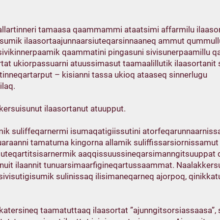
t aallartinneri tamaasa qaammammi ataatsimi affarmilu ilaas
gisumik ilaasortaajunnaarsiuteqarsinnaaneq ammut qummullu 
q sivikinnerpaamik qaammatini pingasuni sivisunerpaamillu q
rtat ukiorpassuarni atuussimasut taamaalillutik ilaasortanit
tinneqartarput – kisianni tassa ukioq ataaseq sinnerlugu
laq.
ersuisunut ilaasortanut atuupput.
ik suliffeqarnermi isumaqatigiissutini atorfeqarunnaarniss
araanni tamatuma kingorna allamik suliffissarsiornissamut 
iuteqartitsisarnermik aaqqissuussineqarsimanngitsuuppat q
q, inuit ilaannit tunuarsimaarfigineqartussaammat. Naalakke
ivisutigisumik sulinissaq ilisimaneqarneq ajorpoq, qinikkatu
katersineq taamatuttaaq ilaasortat ”ajunngitsorsiassaasa”,