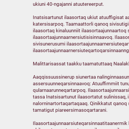
ukiuni 40-ngajanni atuutereerput.
Inatsisartunut ilaasortaq ukiut atuuffigisa
katersisarpoq. Taamaattorli qanoq sivisuti
ilaasortaq kinaluunniit ilaasortaajunnaarto
ilaasortaajunnaarnersiutisisinnaavoq. Ilaaso
sivisunerusumi ilaasortaajunnaarnersiuteqar
ilaasortaajunnaarnersiuteqartoqarsinnaanngi
Malittarisassat taakku taamatuttaaq Naalakk
Aaqqissuussinerup siunertaa nalinginnaasum
assersuunneqarsinnaavoq: Atuuffimmiit tunu
qularnaarunneqartarpoq. Ilaasortaajunnaars
tassa Inatsisartunut ilaasortatut sulinissa
nalorninartortaqartaqaaq. Qinikkatut qanoq s
tamatigut piareersimasoqartarani.
Ilaasortaajunnaarsiuteqarsinnaatitaanermik 