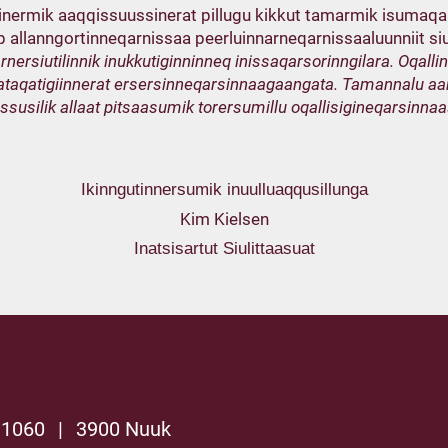
tsinermik aaqqissuussinerat pillugu kikkut tamarmik isumaq
up allanngortinneqarnissaa peerluinnarneqarnissaaluunniit s
arnersiutilinnik inukkutiginninneq inissaqarsorinngilara. Oq
oq ataqatigiinnerat ersersinneqarsinnaagaangata. Tamannalu
susilik allaat pitsaasumik torersumillu oqallisigineqarsinna
Ikinngutinnersumik inuulluaqqusillunga
Kim Kielsen
Inatsisartut Siulittaasuat
 1060
|
3900 Nuuk