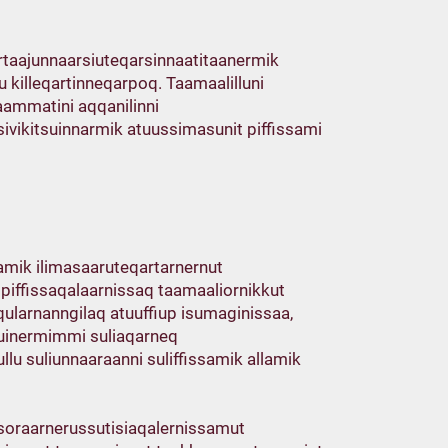
ortaajunnaarsiuteqarsinnaatitaanermik
killeqartinneqarpoq. Taamaalilluni
aammatini aqqanilinni
 sivikitsuinnarmik atuussimasunit piffissami
amik ilimasaaruteqartarnernut
piffissaqalaarnissaq taamaaliornikkut
ularnanngilaq atuuffiup isumaginissaa,
rsuinermimmi suliaqarneq
llu suliunnaaraanni suliffissamik allamik
 soraarnerussutisiaqalernissamut