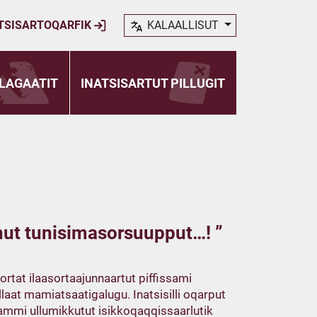
TSISARTOQARFIK
KALAALLISUT
LAGAATIT
INATSISARTUT PILLUGIT
ut tunisimasorsuupput…! ”
sortat ilaasortaajunnaartut piffissami
aat mamiatsaatigalugu. Inatsisilli oqarput
mmi ullumikkutut isikkoqaqqissaarlutik