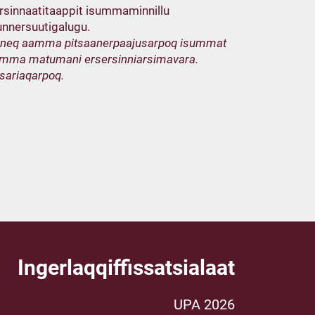
arsinnaatitaappit isummaminnillu
iunnersuutigalugu.
allinneq aamma pitsaanerpaajusarpoq isummat
 aamma matumani ersersinniarsimavara.
asariaqarpoq.
Ingerlaqqiffissatsialaat
UPA 2026