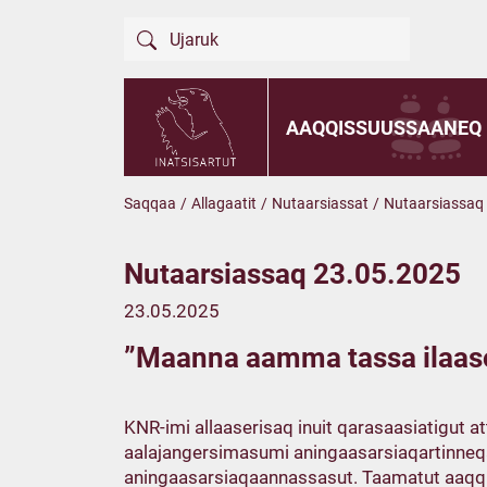
AAQQISSUUSSAANEQ
Saqqaa
/
Allagaatit
/
Nutaarsiassat
/
Nutaarsiassaq
Nutaarsiassaq 23.05.2025
23.05.2025
”Maanna aamma tassa ilaaso
KNR-imi allaaserisaq inuit qarasaasiatigut at
aalajangersimasumi aningaasarsiaqartinneqaa
aningaasarsiaqaannassasut. Taamatut aaqqi