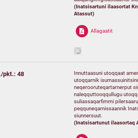
(Inatsisartuni ilaasortat 
Atassut)
Allagaatit
Innuttaasuni utoqqaat amer
/pkt.: 48
utoqqarnik isumassuinitsinnu
neqerooruteqartarnerput s
naleqquttooqqullugu utoqqar
suliassaqarfimmi pilersaar
peqquneqarnissaannik Inatsi
siunnersuut.
(Inatsisartunut ilaasortaq 