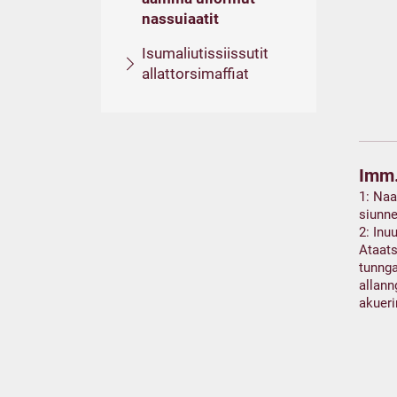
nassuiaatit
Isumaliutissiissutit
allattorsimaffiat
Imm.
1: Naa
siunne
2: Inu
Ataats
tunnga
allann
akuer