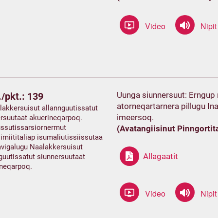
Uunga siunnersuut: Erngup 
/pkt.: 139
atorneqartarnera pillugu Ina
lakkersuisut allannguutissatut
imeersoq.
rsuutaat akuerineqarpoq.
ussutissarsiornermut
(Avatangiisinut Pinngorti
imiititaliap isumaliutissiissutaa
vigalugu Naalakkersuisut
Allagaatit
guutissatut siunnersuutaat
ineqarpoq.