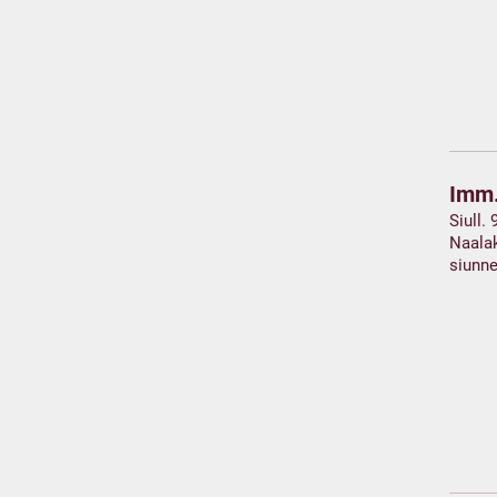
Imm.
Siull.
Naalak
siunne