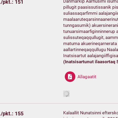
Danmarkip Aarhusimi isumaq
/pkt.: 151
pillugit paasissutissanik pi
suliassaqarfimmi aalajangi
maalaaruteqarsinnaanerinut 
tunngasumik) akuersinerani
tunuarsimaarfiginninnerup 
sulissuteqaqqullugit, aamma
matuma akuerineqarnerata 
aallartinneqaqqullugu Naal
Inatsisartut aalajangiiffigi
(Inatsisartunut ilaasortaq S
Allagaatit
Kalaallit Nunatsinni eftersko
/pkt.: 155