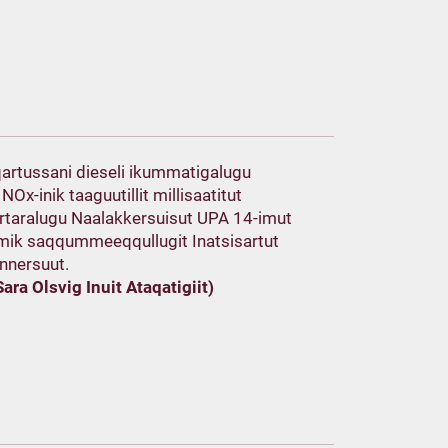
qartussani dieseli ikummatigalugu
NOx-inik taaguutillit millisaatitut
ertaralugu Naalakkersuisut UPA 14-imut
mik saqqummeeqqullugit Inatsisartut
unnersuut.
ara Olsvig Inuit Ataqatigiit)