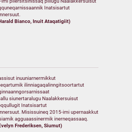
imi pilersitsinissaq pillugu Naalakkersuisut
quneqarnissaannik Inatsisartut
unnersuut.
Harald Bianco, Inuit Ataqatigiit)
ssisut inuuniarnermikkut
seqartumik ilinniagaqalinngitsoortartut
ginnaanngorsarnissaat
llu siunertaralugu Naalakkersuisut
qqullugit Inatsisartut
iunnersuut. Misissuineq 2015-imi upernaakkut
usiamik agguaassinermik inerneqassaaq.
 Evelyn Frederiksen, Siumut)