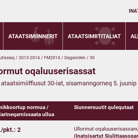
INA
ATAATSIMIINNERIT
ATAATSIMIITITALIAT
AL
utissiaq
/
2013-2014
/
FM2014
/
Dagsorden
/
30
ormut oqaluuserisassat
t ataatsimiiffiusut 30-iat, sisamanngorneq 5. juunip
ikkoortup normua /
Siunnersuutit qulequtaat
iarineqarnissaata ullua
Ullormut oqaluuserisassanu
/pkt.: 2
(Inatsisartut Siulittaasoqar