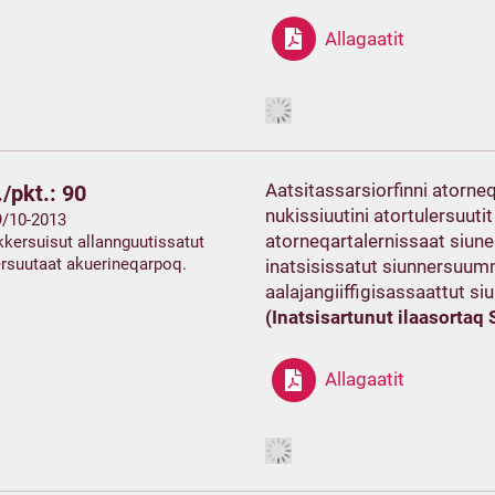
Allagaatit
Aatsitassarsiorfinni atorne
/pkt.: 90
nukissiuutini atortulersuutit 
 9/10-2013
atorneqartalernissaat siun
kersuisut allannguutissatut
rsuutaat akuerineqarpoq.
inatsisissatut siunnersuum
aalajangiiffigisassaattut si
(Inatsisartunut ilaasortaq S
Allagaatit