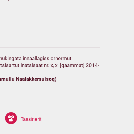
nukingata innaallagissiornermut
tsisartut inatsisaat nr. x, x. [qaammat] 2014-
tamullu Naalakkersuisoq)