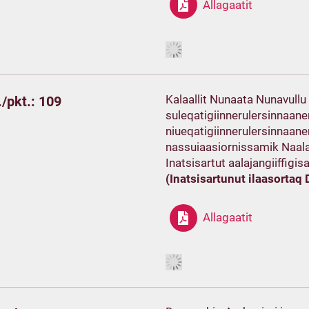
Allagaatit
Kalaallit Nunaata Nunavullu a
/pkt.: 109
suleqatigiinnerulersinnaanera
niueqatigiinnerulersinnaaner
nassuiaasiornissamik Naal
Inatsisartut aalajangiiffigi
(Inatsisartunut ilaasortaq
Allagaatit