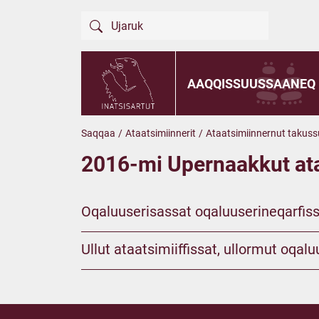
AAQQISSUUSSAANEQ
Saqqaa
/
Ataatsimiinnerit
/
Ataatsimiinnernut takuss
2016-mi Upernaakkut at
Oqaluuserisassat oqaluuserineqarfiss
Ullut ataatsimiiffissat, ullormut oqa