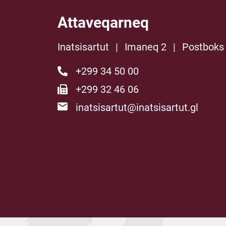
Attaveqarneq
Inatsisartut
|
Imaneq 2
|
Postboks
+299 34 50 00
+299 32 46 06
inatsisartut@inatsisartut.gl