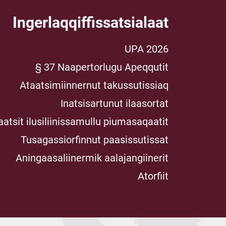
Ingerlaqqiffissatsialaat
UPA 2026
§ 37 Naapertorlugu Apeqqutit
Ataatsimiinnernut takussutissiaq
Inatsisartunut ilaasortat
aatsit ilusiliinissamullu piumasaqaatit
Tusagassiorfinnut paasissutissat
Aningaasaliinermik aalajangiinerit
Atorfiit