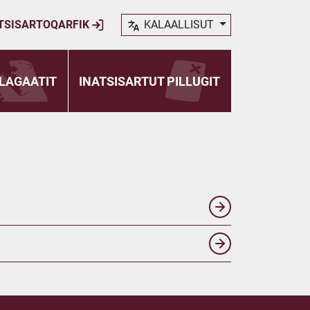
TSISARTOQARFIK
KALAALLISUT
LAGAATIT
INATSISARTUT PILLUGIT