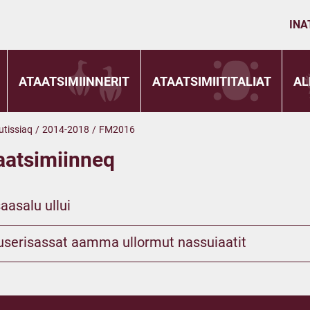
INA
ATAATSIMIINNERIT
ATAATSIMIITITALIAT
AL
utissiaq
/
2014-2018
/
FM2016
aatsimiinneq
aasalu ullui
luuserisassat aamma ullormut nassuiaatit