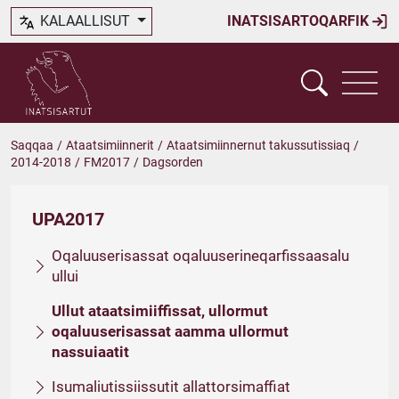
KALAALLISUT
INATSISARTOQARFIK
Saqqaa
/
Ataatsimiinnerit
/
Ataatsimiinnernut takussutissiaq
/
2014-2018
/
FM2017
/
Dagsorden
UPA2017
Oqaluuserisassat oqaluuserineqarfissaasalu
ullui
Ullut ataatsimiiffissat, ullormut
oqaluuserisassat aamma ullormut
nassuiaatit
Isumaliutissiissutit allattorsimaffiat