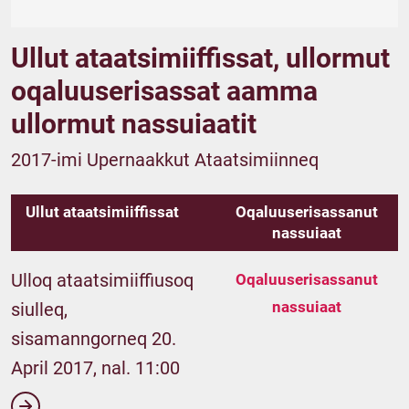
Ullut ataatsimiiffissat, ullormut
oqaluuserisassat aamma
ullormut nassuiaatit
2017-imi Upernaakkut Ataatsimiinneq
Ullut ataatsimiiffissat
Oqaluuserisassanut
nassuiaat
Ulloq ataatsimiiffiusoq
Oqaluuserisassanut
nassuiaat
siulleq,
sisamanngorneq 20.
April 2017, nal. 11:00