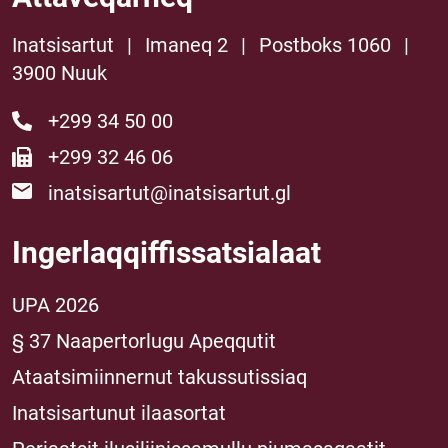
Inatsisartut
|
Imaneq 2
|
Postboks 1060
|
3900 Nuuk
+299 34 50 00
+299 32 46 06
inatsisartut@inatsisartut.gl
Ingerlaqqiffissatsialaat
UPA 2026
§ 37 Naapertorlugu Apeqqutit
Ataatsimiinnernut takussutissiaq
Inatsisartunut ilaasortat