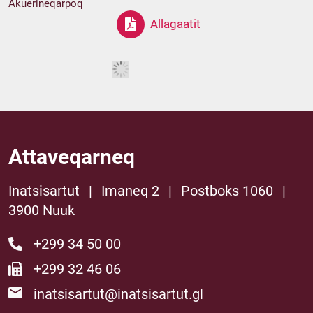
Akuerineqarpoq
Allagaatit
Attaveqarneq
Inatsisartut
|
Imaneq 2
|
Postboks 1060
|
3900 Nuuk
+299 34 50 00
+299 32 46 06
inatsisartut@inatsisartut.gl