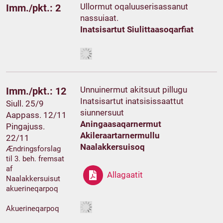
Ullormut oqaluuserisassanut
Imm./pkt.: 2
nassuiaat.
Inatsisartut Siulittaasoqarfiat
Unnuinermut akitsuut pillugu
Imm./pkt.: 12
Inatsisartut inatsisissaattut
Siull. 25/9
siunnersuut
Aappass. 12/11
Aningaasaqarnermut
Pingajuss.
Akileraartarnermullu
22/11
Naalakkersuisoq
Ændringsforslag
til 3. beh. fremsat
af
Allagaatit
Naalakkersuisut
akuerineqarpoq
Akuerineqarpoq