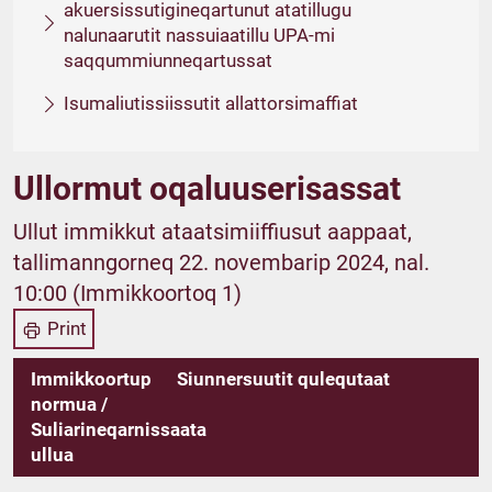
akuersissutigineqartunut atatillugu
nalunaarutit nassuiaatillu UPA-mi
saqqummiunneqartussat
Isumaliutissiissutit allattorsimaffiat
Ullormut oqaluuserisassat
Ullut immikkut ataatsimiiffiusut aappaat,
tallimanngorneq 22. novembarip 2024, nal.
10:00 (Immikkoortoq 1)
Print
Immikkoortup
Siunnersuutit qulequtaat
normua /
Suliarineqarnissaata
ullua