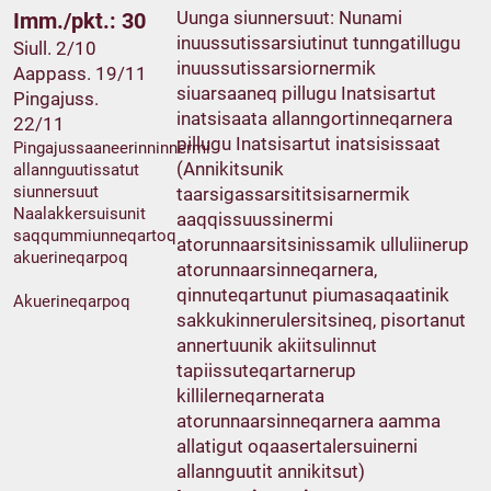
Uunga siunnersuut: Nunami
Imm./pkt.: 30
inuussutissarsiutinut tunngatillugu
Siull. 2/10
inuussutissarsiornermik
Aappass. 19/11
siuarsaaneq pillugu Inatsisartut
Pingajuss.
inatsisaata allanngortinneqarnera
22/11
pillugu Inatsisartut inatsisissaat
Pingajussaaneerinninnermi
(Annikitsunik
allannguutissatut
siunnersuut
taarsigassarsititsisarnermik
Naalakkersuisunit
aaqqissuussinermi
saqqummiunneqartoq
atorunnaarsitsinissamik ulluliinerup
akuerineqarpoq
atorunnaarsinneqarnera,
qinnuteqartunut piumasaqaatinik
Akuerineqarpoq
sakkukinnerulersitsineq, pisortanut
annertuunik akiitsulinnut
tapiissuteqartarnerup
killilerneqarnerata
atorunnaarsinneqarnera aamma
allatigut oqaasertalersuinerni
allannguutit annikitsut)