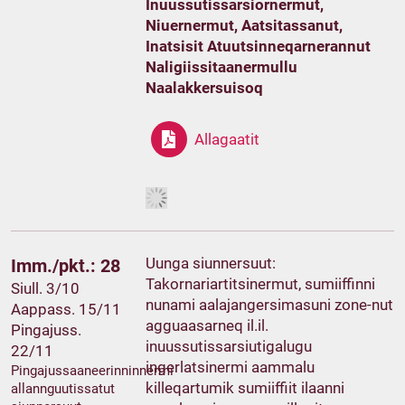
Inuussutissarsiornermut,
Niuernermut, Aatsitassanut,
Inatsisit Atuutsinneqarnerannut
Naligiissitaanermullu
Naalakkersuisoq
Allagaatit
Uunga siunnersuut:
Imm./pkt.: 28
Takornariartitsinermut, sumiiffinni
Siull. 3/10
nunami aalajangersimasuni zone-nut
Aappass. 15/11
agguaasarneq il.il.
Pingajuss.
inuussutissarsiutigalugu
22/11
ingerlatsinermi aammalu
Pingajussaaneerinninnermi
killeqartumik sumiiffiit ilaanni
allannguutissatut