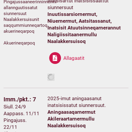
Inatsisartut inatsisissaattut
Pingajussaaneerinninnermi
siunnersuut
allannguutissatut
siunnersuut
Inuutissarsiornermut,
Naalakkersuisunit
Niuernermut, Aatsitassanut,
saqqummiunneqartoq
Inatsisit Atuutsinneqarnerannut
akuerineqarpoq
Naligiissitaanermullu
Naalakkersuisoq
Akuerineqarpoq
Allagaatit
2025-imut aningaasanut
Imm./pkt.: 7
inatsisissatut siunnersuut.
Siull. 24/9
Aningaasaqarnermut
Aappass. 11/11
Akileraartarnermullu
Pingajuss.
Naalakkersuisoq
22/11