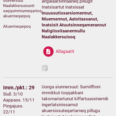
siunnersuut
angalaarsinnaaneq pillugit
Naalakkersuisunit
Inatsisartut inatsisaat
saqqummiunneqartoq
Inuussutissarsiornermut,
akuerineqarpoq
Niuernermut, Aatsitassanut,
Inatsisit Atuutsinneqarnerannut
Akuerineqarpoq
Naligiissitaanermullu
Naalakkersuisoq
Allagaatit
Uunga siunnersuut: Sumiiffinni
Imm./pkt.: 29
immikkut toqqakkani
Siull. 3/10
takornariartunut kiffartuussinernik
Aappass. 15/11
ingerlatsinissamut
Pingajuss.
akuersissuteqartarneq pillugu
22/11