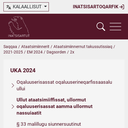
KALAALLISUT
INATSISARTOQARFIK
Saqqaa
/
Ataatsimiinnerit
/
Ataatsimiinnernut takussutissiaq
/
2021-2025
/
EM 2024
/
Dagsorden
/
2x
UKA 2024
Oqaluuserisassat oqaluuserineqarfissaasalu
ullui
Ullut ataatsimiiffissat, ullormut
oqaluuserisassat aamma ullormut
nassuiaatit
§ 33 malillugu siunnersuutinut