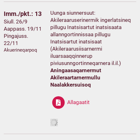
Uunga siunnersuut:
Imm./pkt.: 13
Akileraaruserinermik ingerlatsineq
Siull. 26/9
pillugu Inatsisartut inatsisaata
Aappass. 19/11
allanngortinnissaa pillugu
Pingajuss.
Inatsisartut inatsisaat
22/11
(Akileraarusiisarnermi
Akuerineqarpoq
iluarsaaqqinnerup
piviusunngortinneqarnera il.il.)
Aningaasaqarnermut
Akileraartarnermullu
Naalakkersuisoq
Allagaatit