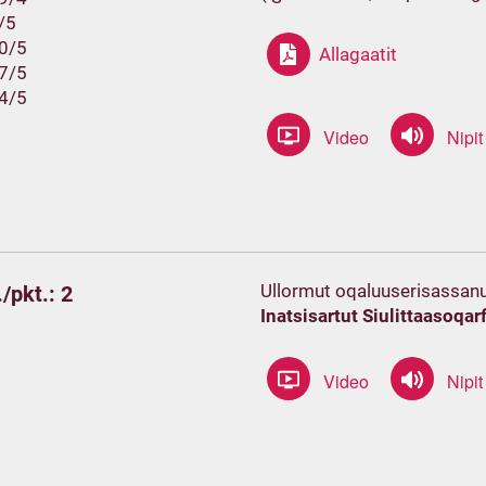
3/5
10/5
Allagaatit
17/5
24/5
Ullormut oqaluuserisassanu
/pkt.: 2
Inatsisartut Siulittaasoqarf