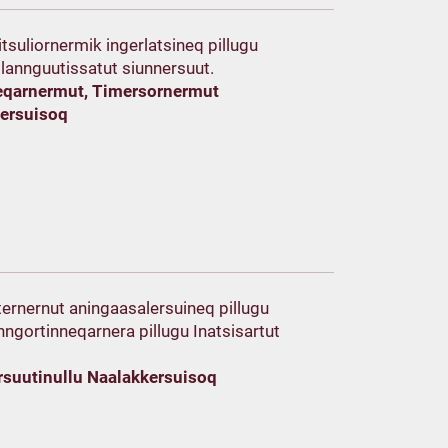
suliornermik ingerlatsineq pillugu
llannguutissatut siunnersuut.
ureqarnermut, Timersornermut
kersuisoq
iternernut aningaasalersuineq pillugu
anngortinneqarnera pillugu Inatsisartut
rsuutinullu Naalakkersuisoq