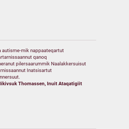
autisme-mik nappaateqartut
artarnissaannut qanoq
eranut pilersaarummik Naalakkersuisut
rnissaannut Inatsisartut
unnersuut.
Mikivsuk Thomassen, Inuit Ataqatigiit