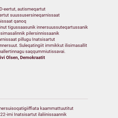
-eertut, autismeqartut
ertut suussusersineqarnissaat
nissaat qanoq
rinut tigussaasunik innersuussuteqartussanik
isimasalinnik pilersinnissaanik
nissaat pillugu Inatsisartut
unnersuut. Suleqatingiit immikkut ilisimasallit
 nallertinnagu saqqummiutissavai.
Nivi Olsen, Demokraatit
unnersuisoqatigiiffiata kaammattuutitut
2-imi Inatsisartut ilaliinissaannik