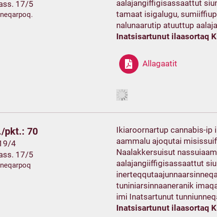
aalajangiffigisassaattut siu
ass. 17/5
tamaat isigalugu, sumiiffiu
ineqarpoq.
nalunaarutip atuuttup aalaj
Inatsisartunut ilaasortaq K
Allagaatit
Ikiaroornartup cannabis-ip
/pkt.: 70
aammalu ajoqutai misissuif
 19/4
Naalakkersuisut nassuiaamm
ass. 17/5
aalajangiiffigisassaattut s
ineqarpoq
inerteqqutaajunnaarsinneq
tuniniarsinnaaneranik imaq
imi Inatsartunut tunniunne
Inatsisartunut ilaasortaq K