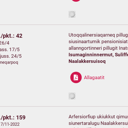
Utoqqalinersiaqarneq pillu
/pkt.: 42
siusinaartumik pensionisiat 
 26/4
allanngortinneri pillugit Ina
ass. 17/5
Isumaginninnermut, Suli
juss. 24/5
Naalakkersuisoq
ineqarpoq
Allagaatit
Arfersiorfiup ukiukkut qimu
/pkt.: 159
siunertaralugu Naalakkersu
 17/11-2022