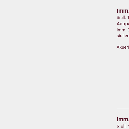
Imm.
Siull.
Aapp
Imm. 
siull
Akuer
Imm.
Siull.