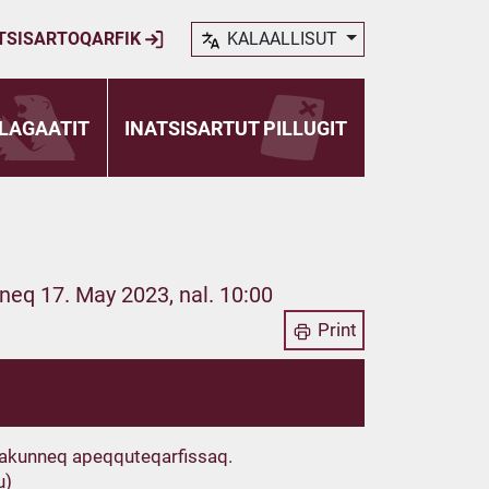
TSISARTOQARFIK
KALAALLISUT
LAGAATIT
INATSISARTUT PILLUGIT
rneq 17. May 2023, nal. 10:00
Print
t akunneq apeqquteqarfissaq.
u)