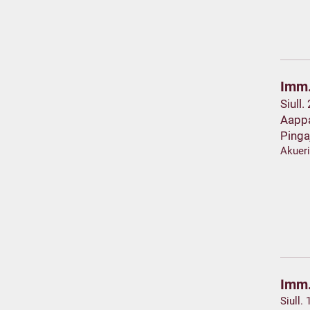
Imm.
Siull.
Aapp
Pinga
Akuer
Imm.
Siull.