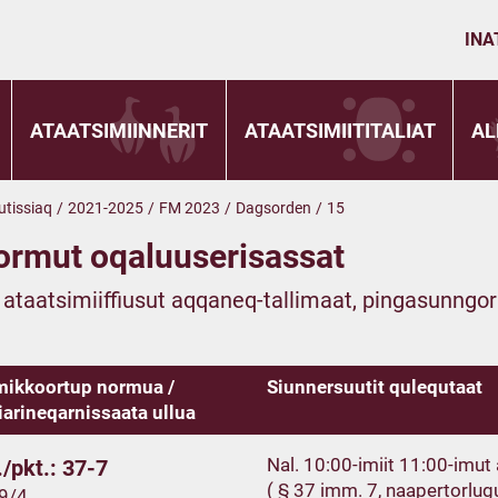
INA
ATAATSIMIINNERIT
ATAATSIMIITITALIAT
AL
utissiaq
/
2021-2025
/
FM 2023
/
Dagsorden
/
15
ormut oqaluuserisassat
t ataatsimiiffiusut aqqaneq-tallimaat, pingasunngo
ikkoortup normua /
Siunnersuutit qulequtaat
iarineqarnissaata ullua
Nal. 10:00-imiit 11:00-imu
/pkt.: 37-7
( § 37 imm. 7, naapertorlug
19/4