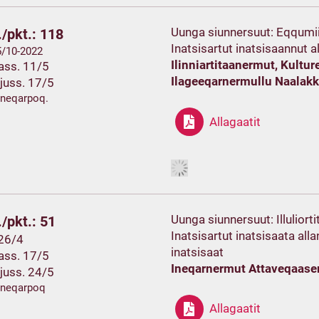
Uunga siunnersuut: Eqqumiit
/pkt.: 118
Inatsisartut inatsisaannut a
 5/10-2022
Ilinniartitaanermut, Kult
ass. 11/5
Ilageeqarnermullu Naalak
juss. 17/5
ineqarpoq.
Allagaatit
Uunga siunnersuut: Illuliort
/pkt.: 51
Inatsisartut inatsisaata all
 26/4
inatsisaat
ass. 17/5
Ineqarnermut Attaveqaase
juss. 24/5
ineqarpoq
Allagaatit