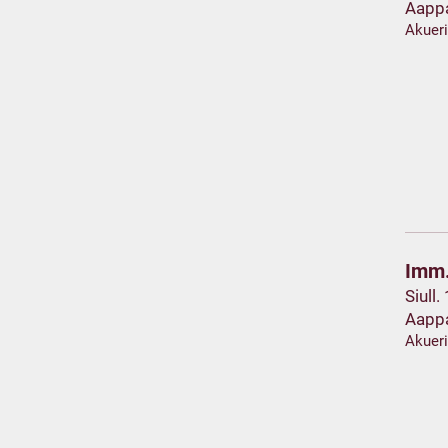
Aapp
Akuer
Imm.
Siull.
Aapp
Akuer