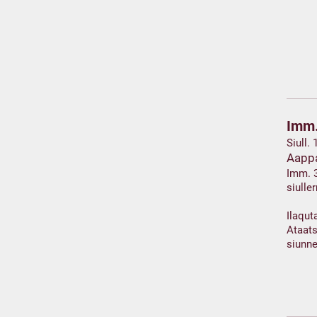
Imm.
Siull.
Aapp
Imm. 
siull
Ilaqut
Ataats
siunn