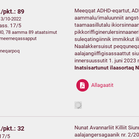
Meeqqat ADHD-eqartut, ADD
/pkt.: 89
aammalu/imaluunniit angst
 13/10-2022
taamaasillutalu ikiorsinnaa
ass. 17/5
pikkoriffiginerulersinnaane
30, 78 aamma 89 ataatsimut
ermeerneqassapput
suleqatingiinnik immikkut il
Naalakkersuisut peqquneqar
ineqarpoq
aalajangiiffigisassaattut si
innersuussutit 1. juni 2023
Inatsisartunut ilaasortaq 
Allagaatit
Nunat Avannarliit Killiit Si
/pkt.: 32
aalajangersagaanik nr. 2/202
 17/5