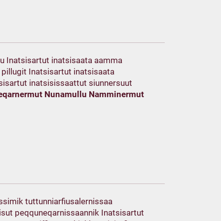
gu Inatsisartut inatsisaata aamma
pillugit Inatsisartut inatsisaata
tsisartut inatsisissaattut siunnersuut
ffeqarnermut Nunamullu Namminermut
ssimik tuttunniarfiusalernissaa
isut peqquneqarnissaannik Inatsisartut