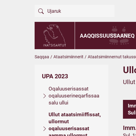
AAQQISSUUSSAANEQ
Saqqaa
/
Ataatsimiinnerit
/
Ataatsimiinnernut takuss
Ull
UPA 2023
Ullu
Oqaluuserisassat
oqaluuserineqarfissaa
salu ullui
Imm
Sul
Ullut ataatsimiiffissat,
ullormut
Imm.
oqaluuserisassat
aamma ullormut
Sul. 