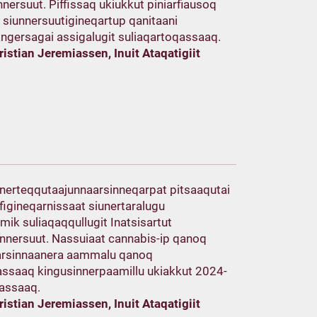
nnersuut. Piffissaq ukiukkut piniarfiausoq
p siunnersuutigineqartup qanitaani
angersagai assigalugit suliaqartoqassaaq.
ristian Jeremiassen, Inuit Ataqatigiit
 inerteqqutaajunnaarsinneqarpat pitsaaqutai
figineqarnissaat siunertaralugu
ik suliaqaqqullugit Inatsisartut
iunnersuut. Nassuiaat cannabis-ip qanoq
arsinnaanera aammalu qanoq
assaaq kingusinnerpaamillu ukiakkut 2024-
qassaaq.
ristian Jeremiassen, Inuit Ataqatigiit