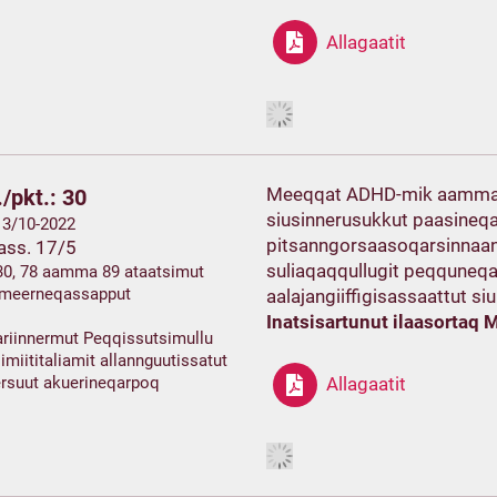
Allagaatit
Meeqqat ADHD-mik aamma 
/pkt.: 30
siusinnerusukkut paasineq
 13/10-2022
pitsanngorsaasoqarsinnaan
ass. 17/5
suliaqaqqullugit peqquneqa
30, 78 aamma 89 ataatsimut
ermeerneqassapput
aalajangiiffigisassaattut si
Inatsisartunut ilaasortaq 
ariinnermut Peqqissutsimullu
imiititaliamit allannguutissatut
ersuut akuerineqarpoq
Allagaatit