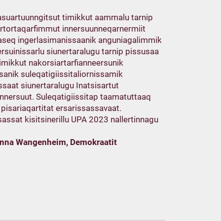
gasuartuunngitsut timikkut aammalu tarnip
rtortaqarfimmut innersuunneqarnermiit
seq ingerlasimanissaanik anguniagalimmik
ersuinissarlu siunertaralugu tarnip pissusaa
mikkut nakorsiartarfianneersunik
anik suleqatigiissitaliornissamik
ssaat siunertaralugu Inatsisartut
iunnersuut. Suleqatigiissitap taamatuttaaq
 pisariaqartitat ersarissassavaat.
sassat kisitsinerillu UPA 2023 nallertinnagu
 Anna Wangenheim, Demokraatit