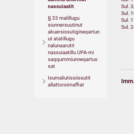
nassuiaatit
Sul. 
Sul. 
§ 33 malillugu
Sul. 
siunnersuutinut
Sul. 
akuersissutigineqartun
ut atatillugu
nalunaarutit
nassuiaatillu UPA-mi
saqqummiunneqartus
sat
Isumaliutissiissutit
Imm.
allattorsimaffiat