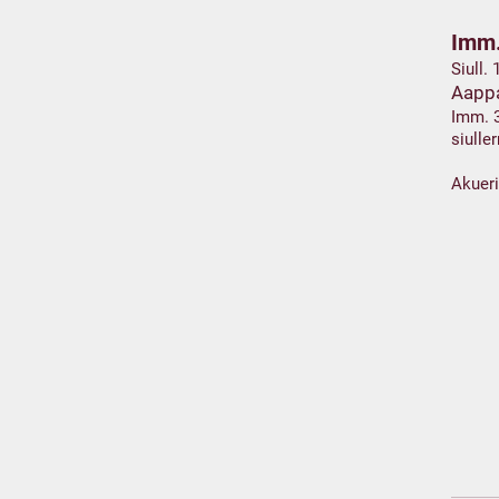
Imm.
Siull.
Aapp
Imm. 
siull
Akuer