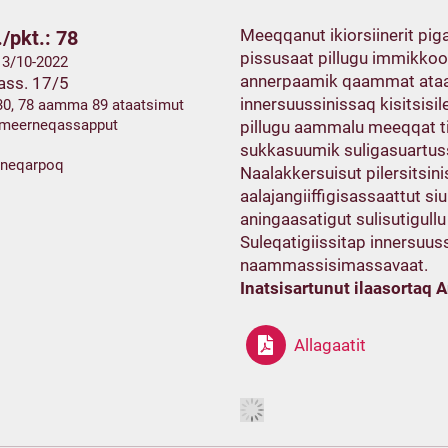
Meeqqanut ikiorsiinerit pi
/pkt.: 78
pissusaat pillugu immikkoo
 13/10-2022
annerpaamik qaammat ataa
ass. 17/5
innersuussinissaq kisitsisil
30, 78 aamma 89 ataatsimut
ermeerneqassapput
pillugu aammalu meeqqat ti
sukkasuumik suligasuartuss
ineqarpoq
Naalakkersuisut pilersitsini
aalajangiiffigisassaattut s
aningaasatigut sulisutigullu
Suleqatigiissitap innersuus
naammassisimassavaat.
Inatsisartunut ilaasortaq
Allagaatit