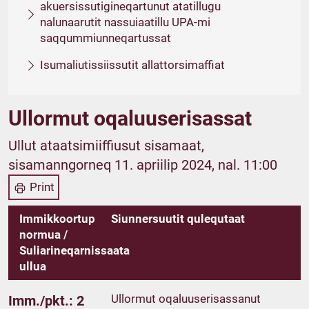
akuersissutigineqartunut atatillugu
nalunaarutit nassuiaatillu UPA-mi
saqqummiunneqartussat
Isumaliutissiissutit allattorsimaffiat
Ullormut oqaluuserisassat
Ullut ataatsimiiffiusut sisamaat,
sisamanngorneq 11. apriilip 2024, nal. 11:00
Print
Immikkoortup
Siunnersuutit qulequtaat
normua /
Suliarineqarnissaata
ullua
Ullormut oqaluuserisassanut
Imm./pkt.: 2