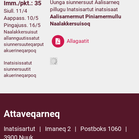
Uunga siunnersuut Aalisarneq
Imm./pkt.: 35
pillugu Inatsisartut inatsisaat
Siull. 11/4
Aalisarnermut Piniarnermullu
Aappass. 10/5
Naalakkersuisoq
Pingajuss. 16/5
Naalakkersuisut
allannguutissatut
Allagaatit
siunnersuuteqarput
akuerineqarpoq
Inatsisissatut
siunnersuutit
akuerineqarpoq
Attaveqarneq
Inatsisartut
|
Imaneq 2
|
Postboks 1060
|
3900 Nuuk