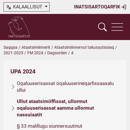
KALAALLISUT
INATSISARTOQARFIK
Saqqaa
/
Ataatsimiinnerit
/
Ataatsimiinnernut takussutissiaq
/
2021-2025
/
FM 2024
/
Dagsorden
/
4
UPA 2024
Oqaluuserisassat oqaluuserineqarfissaasalu
ullui
Ullut ataatsimiiffissat, ullormut
oqaluuserisassat aamma ullormut
nassuiaatit
§ 33 malillugu siunnersuutinut