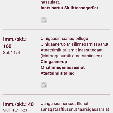
nassuiaat.
Inatsisartut Siulittaasoqarfiat
Qinigaasinnaaneq pillugu
Imm./pkt.:
Qinigaanerup Misilinneqarnissaanut
160
Ataatsimiititaliamit inassuteqaat.
Sul. 11/4
(Matoqqasumik ataatsimiinneq)
Qinigaanerup
Misilinneqarnissaanut
Ataatsimiititaliaq
Uunga siunnersuut Illunut
Imm./pkt.: 40
sanaqataaffiusunut taarsigassarsiat
Siull. 10/11-23