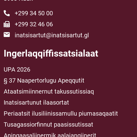
+299 34 50 00
+299 32 46 06
inatsisartut@inatsisartut.gl
Ingerlaqqiffissatsialaat
UPA 2026
§ 37 Naapertorlugu Apeqqutit
Ataatsimiinnernut takussutissiaq
Inatsisartunut ilaasortat
Periaatsit ilusiliinissamullu piumasaqaatit
Tusagassiorfinnut paasissutissat
Aningaasaliinermik aalajangiinerit