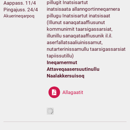
pillugit Inatsisartut
Aappass. 11/4
inatsisaata allanngortinneqarnera
Pingajuss. 24/4
pillugu Inatsisartut inatsisaat
Akuerineqarpoq
(Illunut sanaqataaffiusunut
kommunimit taarsigassarsiat,
illunillu sanaqataaffiusunik il.il.
aserfallatsaaliuinissamut,
nutarterinissamullu taarsigassarsiat
tapiissutillu)
Ineqarnermut
Attaveqaasersuutinullu
Naalakkersuisoq
Allagaatit