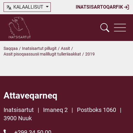
KALAALLISUT
INATSISARTOQARFIK
Saqqaa
/
Inatsisartut pillugit
/
Assit
/
Assit pisoqaassusii malillugit tulleriiaakkat
/
2019
Attaveqarneq
Inatsisartut
|
Imaneq 2
|
Postboks 1060
|
3900 Nuuk
+299 34 50 00