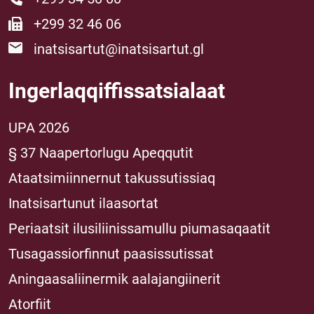
+299 32 46 06
inatsisartut@inatsisartut.gl
Ingerlaqqiffissatsialaat
UPA 2026
§ 37 Naapertorlugu Apeqqutit
Ataatsimiinnernut takussutissiaq
Inatsisartunut ilaasortat
Periaatsit ilusiliinissamullu piumasaqaatit
Tusagassiorfinnut paasissutissat
Aningaasaliinermik aalajangiinerit
Atorfiit