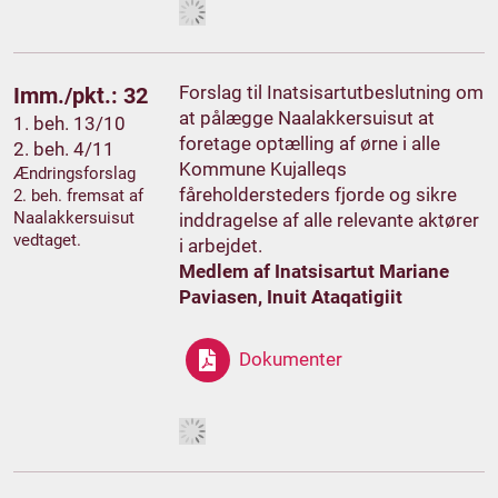
Forslag til Inatsisartutbeslutning om
Imm./pkt.: 32
at pålægge Naalakkersuisut at
1. beh. 13/10
foretage optælling af ørne i alle
2. beh. 4/11
Kommune Kujalleqs
Ændringsforslag
fåreholdersteders fjorde og sikre
2. beh. fremsat af
Naalakkersuisut
inddragelse af alle relevante aktører
vedtaget.
i arbejdet.
Medlem af Inatsisartut Mariane
Paviasen, Inuit Ataqatigiit
Dokumenter