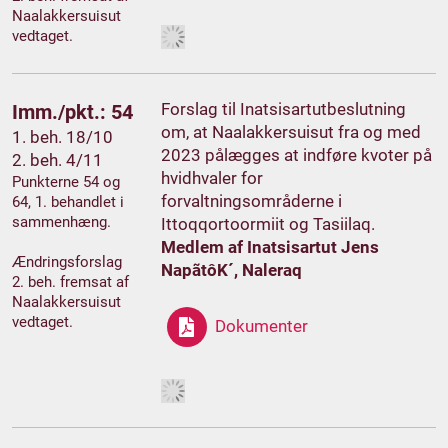
Naalakkersuisut
vedtaget.
Forslag til Inatsisartutbeslutning
Imm./pkt.: 54
om, at Naalakkersuisut fra og med
1. beh. 18/10
2023 pålægges at indføre kvoter på
2. beh. 4/11
hvidhvaler for
Punkterne 54 og
forvaltningsområderne i
64, 1. behandlet i
sammenhæng.
Ittoqqortoormiit og Tasiilaq.
Medlem af Inatsisartut Jens
Ændringsforslag
NapãtôK´, Naleraq
2. beh. fremsat af
Naalakkersuisut
vedtaget.
Dokumenter