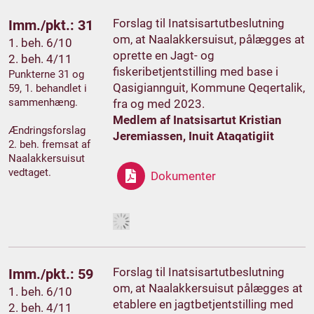
Forslag til Inatsisartutbeslutning
Imm./pkt.: 31
om, at Naalakkersuisut, pålægges at
1. beh. 6/10
oprette en Jagt- og
2. beh. 4/11
fiskeribetjentstilling med base i
Punkterne 31 og
Qasigiannguit, Kommune Qeqertalik,
59, 1. behandlet i
sammenhæng.
fra og med 2023.
Medlem af Inatsisartut Kristian
Ændringsforslag
Jeremiassen, Inuit Ataqatigiit
2. beh. fremsat af
Naalakkersuisut
vedtaget.
Dokumenter
Forslag til Inatsisartutbeslutning
Imm./pkt.: 59
om, at Naalakkersuisut pålægges at
1. beh. 6/10
etablere en jagtbetjentstilling med
2. beh. 4/11