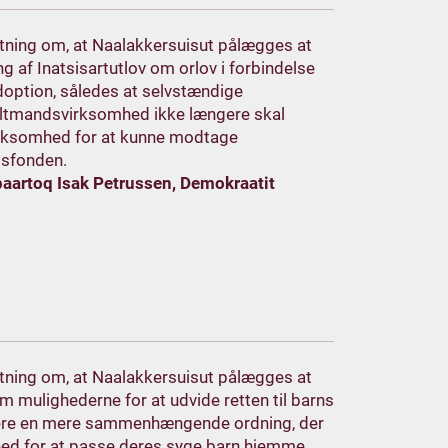
lutning om, at Naalakkersuisut pålægges at
g af Inatsisartutlov om orlov i forbindelse
doption, således at selvstændige
ltmandsvirksomhed ikke længere skal
 virksomhed for at kunne modtage
lsfonden.
paartoq Isak Petrussen, Demokraatit
lutning om, at Naalakkersuisut pålægges at
 mulighederne for at udvide retten til barns
ere en mere sammenhængende ordning, der
hed for at passe deres syge barn hjemme.