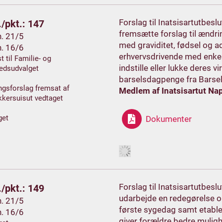
Forslag til Inatsisartutbes
/pkt.: 147
fremsætte forslag til ændrin
h. 21/5
med graviditet, fødsel og a
h. 16/6
erhvervsdrivende med enke
t til Familie- og
indstille eller lukke deres
edsudvalget
barselsdagpenge fra Barse
gsforslag fremsat af
Medlem af Inatsisartut Na
kersuisut vedtaget
get
Dokumenter
Forslag til Inatsisartutbes
/pkt.: 149
udarbejde en redegørelse om
h. 21/5
første sygedag samt etabl
h. 16/6
giver forældre bedre mulig