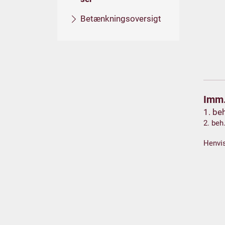
Betænkningsoversigt
Imm.
1. be
2. be
Henvis