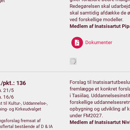
get
Redegørelsen skal udarbejd
skal samtidig afdække de 
ved forskellige modeller.
Medlem af Inatsisartut Pip
Dokumenter
Forslag til Inatsisartutbes
/pkt.: 136
fremlægge et konkret forsla
h. 21/5
i Tasiilaq. Uddannelsesinsti
h. 16/6
forskellige uddannelsesret
t til Kultur-, Uddannelse-,
opbygning og udvikling af 
ing- og Kirkeudvalget
under FM2027.
gsforslag fremsat af
Medlem af Inatsisartut Nivi
sflertal bestående af D & IA