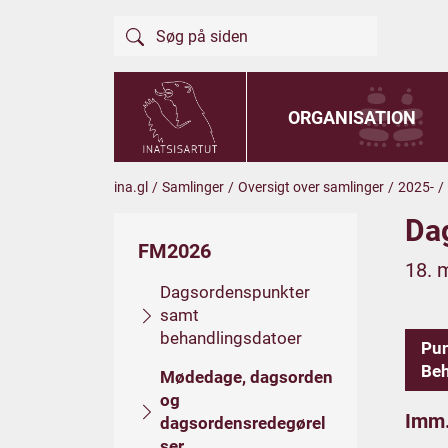
ORGANISATION
ina.gl
/
Samlinger
/
Oversigt over samlinger
/
2025-
/
Da
FM2026
18. 
Dagsordenspunkter
samt
behandlingsdatoer
Pu
Beh
Mødedage, dagsorden
og
Imm.
dagsordensredegørel
ser