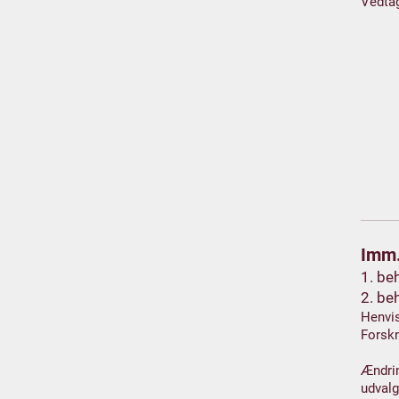
Vedta
Imm.
1. be
2. be
Henvis
Forskn
Ændrin
udvalg