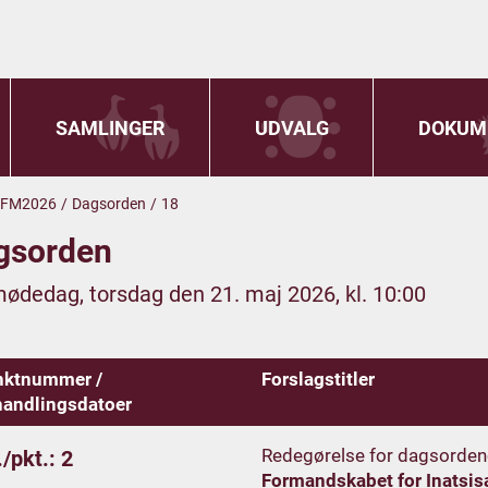
SAMLINGER
UDVALG
DOKUM
FM2026
/
Dagsorden
/
18
gsorden
mødedag, torsdag den 21. maj 2026, kl. 10:00
nktnummer /
Forslagstitler
andlingsdatoer
Redegørelse for dagsorden
/pkt.: 2
Formandskabet for Inatsis