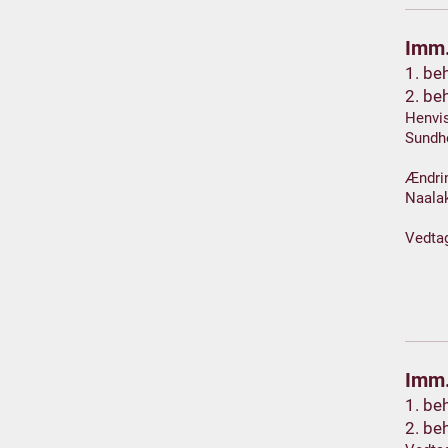
Imm.
1. be
2. be
Henvis
Sundh
Ændrin
Naalak
Vedta
Imm.
1. be
2. be