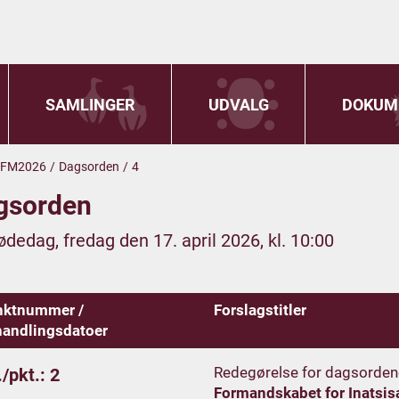
SAMLINGER
UDVALG
DOKUM
FM2026
/
Dagsorden
/
4
gsorden
ødedag, fredag den 17. april 2026, kl. 10:00
nktnummer /
Forslagstitler
andlingsdatoer
Redegørelse for dagsorden
/pkt.: 2
Formandskabet for Inatsis