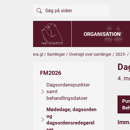
ORGANISATION
ina.gl
/
Samlinger
/
Oversigt over samlinger
/
2025-
/
Da
FM2026
4. m
Dagsordenspunkter
samt
behandlingsdatoer
Pu
Beh
Mødedage, dagsorden
og
Imm.
dagsordensredegørel
ser