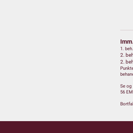
Imm.
1. beh
2. be
2. be
Punkte
behan
Se og
56 EM
Bortfa