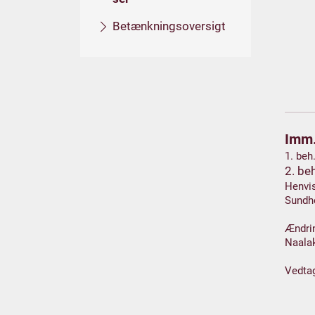
Betænkningsoversigt
Imm.
1. beh
2. be
Henvis
Sundh
Ændrin
Naalak
Vedta