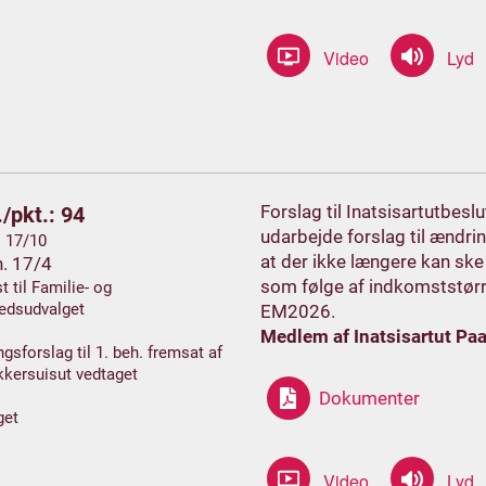
Forslag til Inatsisartutbes
/pkt.: 94
udarbejde forslag til ændri
. 17/10
at der ikke længere kan ske
h. 17/4
som følge af indkomststørr
t til Familie- og
edsudvalget
EM2026.
Medlem af Inatsisartut Paa
gsforslag til 1. beh. fremsat af
kersuisut vedtaget
Dokumenter
get