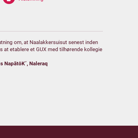
lutning om, at Naalakkersuisut senest inden
at etablere et GUX med tilhørende kollegie
ns NapãtôK´, Naleraq