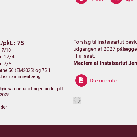
Forslag til Inatsisartut bes
/pkt.: 75
udgangen af 2027 pålægges 
. 7/10
i Ilulissat.
h. 17/4
Medlem af Inatsisartut Je
h. 7/5
rne 56 (EM2025) og 75 1.
dles i sammenhæng
Dokumenter
 hør sambehandlingen under pkt
2025
lder