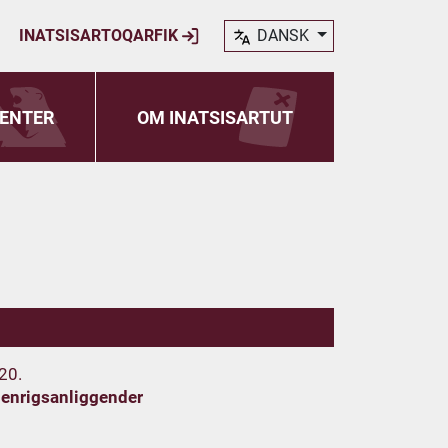
INATSISARTOQARFIK
DANSK
ENTER
OM INATSISARTUT
020.
denrigsanliggender