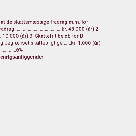
m, at de skattemæssige fradrag m.m. for
...................................kr. 48.000 (år) 2.
.....kr. 10.000 (år) 3. Skattefrit beløb for B-
rag begrænset skattepligtige.......kr. 1.000 (år)
...........6%
denrigsanliggender