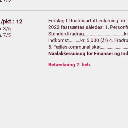
h. 7/5
Forslag til Inatsisartutbeslutning o
/pkt.: 12
2022 fastsættes således: 1. Personfradrag....
h. 3/5
Standardfradrag..............................
h. 7/5
indkomst..........kr. 5.000 (år) 4. Frad
5. Fælleskommunal skat..........................
Naalakkersuisoq for Finanser og In
Betænkning 2. beh.