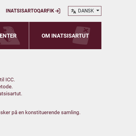
INATSISARTOQARFIK
DANSK
ENTER
OM INATSISARTUT
il ICC.
etode.
tsisartut.
 sker på en konstituerende samling.