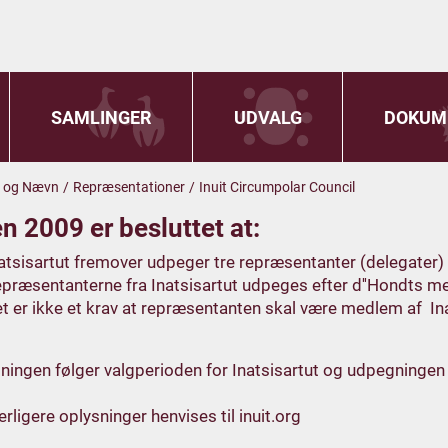
SAMLINGER
UDVALG
DOKUM
d og Nævn
/
Repræsentationer
/
Inuit Circumpolar Council
n 2009 er besluttet at:
atsisartut fremover udpeger tre repræsentanter (delegater) t
præsentanterne fra Inatsisartut udpeges efter d''Hondts m
t er ikke et krav at repræsentanten skal være medlem af Ina
ingen følger valgperioden for Inatsisartut og udpegningen
erligere oplysninger henvises til inuit.org