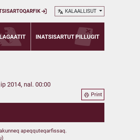
TSISARTOQARFIK
KALAALLISUT
LAGAATIT
INATSISARTUT PILLUGIT
ip 2014, nal. 00:00
Print
t akunneq apeqquteqarfissaq.
u)