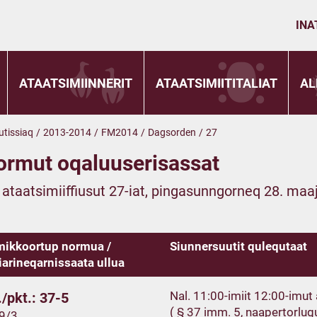
INA
ATAATSIMIINNERIT
ATAATSIMIITITALIAT
AL
utissiaq
/
2013-2014
/
FM2014
/
Dagsorden
/
27
ormut oqaluuserisassat
t ataatsimiiffiusut 27-iat, pingasunngorneq 28. maaj
ikkoortup normua /
Siunnersuutit qulequtaat
iarineqarnissaata ullua
Nal. 11:00-imiit 12:00-imu
/pkt.: 37-5
( § 37 imm. 5, naapertorlug
19/3