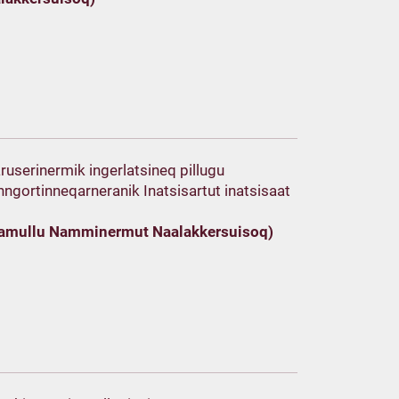
ruserinermik ingerlatsineq pillugu
anngortinneqarneranik Inatsisartut inatsisaat
amullu Namminermut Naalakkersuisoq)