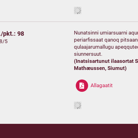
Nunatsinni umiarsuarni aqum
/pkt.: 98
periarfissaat qanoq pitsaa
28/5
qulaajarumallugu apeqquteq
siunnersuut.
(Inatsisartunut ilaasortat
Mathæussen, Siumut)
Allagaatit