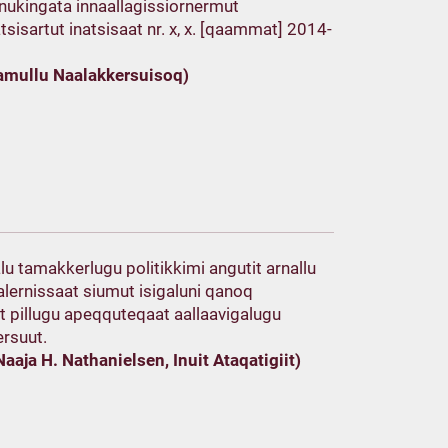
nukingata innaallagissiornermut
tsisartut inatsisaat nr. x, x. [qaammat] 2014-
tamullu Naalakkersuisoq)
u tamakkerlugu politikkimi angutit arnallu
alernissaat siumut isigaluni qanoq
t pillugu apeqquteqaat aallaavigalugu
ersuut.
Naaja H. Nathanielsen, Inuit Ataqatigiit)