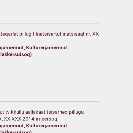
qarfiit pillugit Inatsisartut inatsisaat nr. XX
eeqarnermut, Kultureqarnermut
alakkersuisoq)
 tv-kkullu aallakaatitsisarneq pillugu
 XX, XX.XXX 2014-imeersoq.
eeqarnermut, Kultureqarnermut
alakkersuisoq)