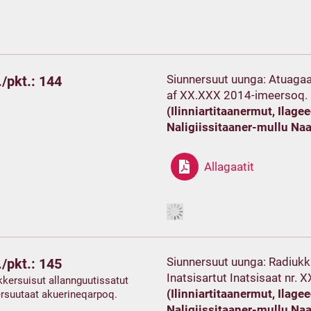
Siunnersuut uunga: Atuagaate
/pkt.: 144
af XX.XXX 2014-imeersoq.
(Ilinniartitaanermut, Ilag
Naligiissitaaner-mullu Na
Allagaatit
Siunnersuut uunga: Radiukkut
/pkt.: 145
Inatsisartut Inatsisaat nr.
kersuisut allannguutissatut
(Ilinniartitaanermut, Ilag
rsuutaat akuerineqarpoq.
Naligiissitaaner-mullu Na