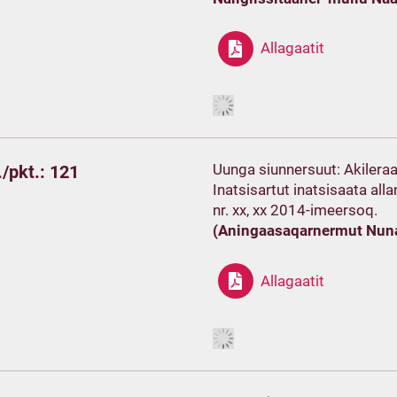
Allagaatit
Uunga siunnersuut: Akileraa
/pkt.: 121
Inatsisartut inatsisaata all
nr. xx, xx 2014-imeersoq.
(Aningaasaqarnermut Nun
Allagaatit