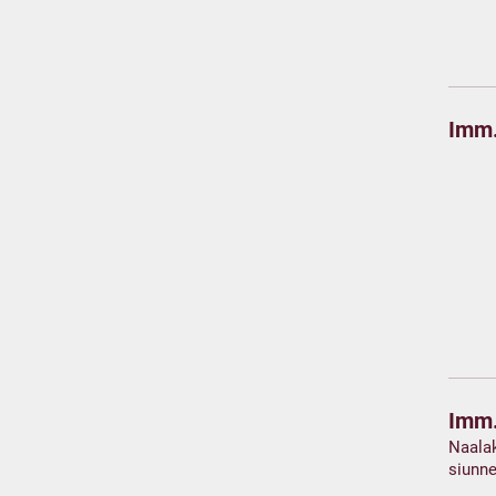
Imm.
Imm.
Naalak
siunne