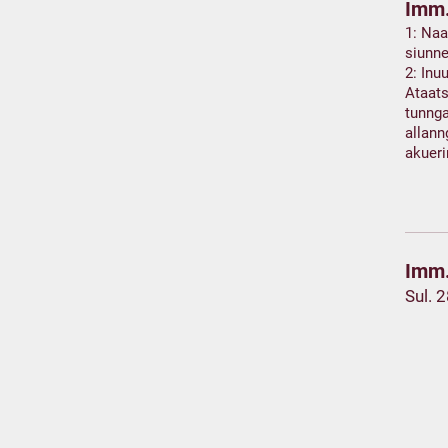
Imm.
1: Naa
siunne
2: Inu
Ataats
tunnga
allann
akuer
Imm.
Sul. 