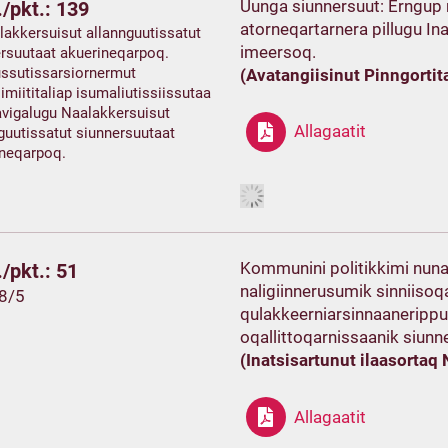
Uunga siunnersuut: Erngup 
/pkt.: 139
atorneqartarnera pillugu Ina
lakkersuisut allannguutissatut
imeersoq.
rsuutaat akuerineqarpoq.
ussutissarsiornermut
(Avatangiisinut Pinngorti
imiititaliap isumaliutissiissutaa
vigalugu Naalakkersuisut
Allagaatit
guutissatut siunnersuutaat
ineqarpoq.
Kommunini politikkimi nunal
/pkt.: 51
naligiinnerusumik sinniisoq
28/5
qulakkeerniarsinnaanerippu
oqallittoqarnissaanik siunn
(Inatsisartunut ilaasortaq 
Allagaatit