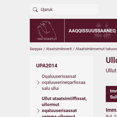
AAQQISSUUSSAANEQ
Saqqaa
/
Ataatsimiinnerit
/
Ataatsimiinnernut takuss
Ull
UPA2014
Ullu
Oqaluuserisassat
oqaluuserineqarfissaa
salu ullui
Imm
Sul
Ullut ataatsimiiffissat,
ullormut
Imm.
oqaluuserisassat
aamma ullormut
Sul. 