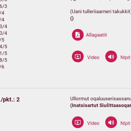
26/3
(Uani tulleriiaarneri takukkit
2/4
()
9/4
23/4
30/4
Allagaatit
7/5
14/5
21/5
28/5
4/6
Ullormut oqaluuserisassanu
/pkt.: 2
(Inatsisartut Siulittaasoqar