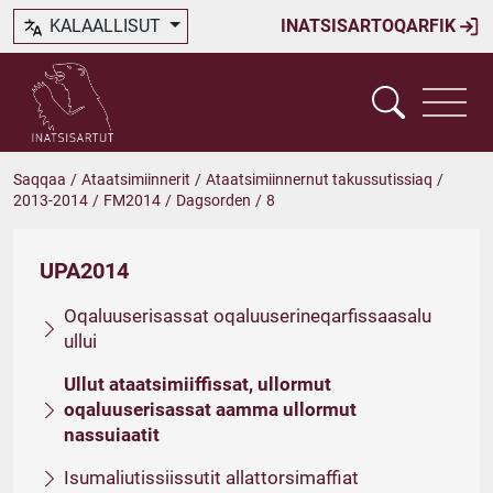
KALAALLISUT
INATSISARTOQARFIK
Saqqaa
/
Ataatsimiinnerit
/
Ataatsimiinnernut takussutissiaq
/
2013-2014
/
FM2014
/
Dagsorden
/
8
UPA2014
Oqaluuserisassat oqaluuserineqarfissaasalu
ullui
Ullut ataatsimiiffissat, ullormut
oqaluuserisassat aamma ullormut
nassuiaatit
Isumaliutissiissutit allattorsimaffiat