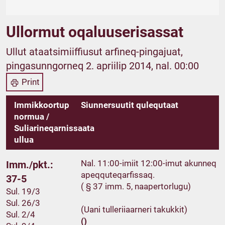
Ullormut oqaluuserisassat
Ullut ataatsimiiffiusut arfineq-pingajuat,
pingasunngorneq 2. apriilip 2014, nal. 00:00
Print
Immikkoortup
Siunnersuutit qulequtaat
normua /
Suliarineqarnissaata
ullua
Nal. 11:00-imiit 12:00-imut akunneq
Imm./pkt.:
apeqquteqarfissaq.
37-5
( § 37 imm. 5, naapertorlugu)
Sul. 19/3
Sul. 26/3
(Uani tulleriiaarneri takukkit)
Sul. 2/4
()