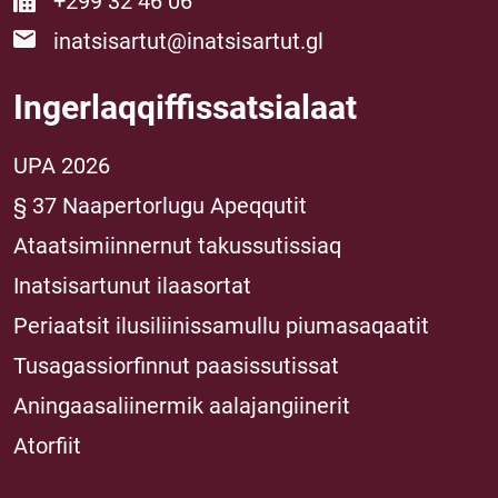
+299 32 46 06
inatsisartut@inatsisartut.gl
Ingerlaqqiffissatsialaat
UPA 2026
§ 37 Naapertorlugu Apeqqutit
Ataatsimiinnernut takussutissiaq
Inatsisartunut ilaasortat
Periaatsit ilusiliinissamullu piumasaqaatit
Tusagassiorfinnut paasissutissat
Aningaasaliinermik aalajangiinerit
Atorfiit