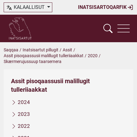
KALAALLISUT
INATSISARTOQARFIK
Saqqaa
/
Inatsisartut pillugit
/
Assit
/
Assit pisoqaassusii malillugit tulleriiaakkat
/
2020
/
Skærmerujussuup taarsernera
Assit pisoqaassusii malillugit
tulleriiaakkat
2024
2023
2022