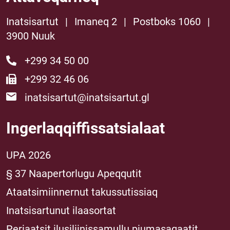
Inatsisartut
|
Imaneq 2
|
Postboks 1060
|
3900 Nuuk
+299 34 50 00
+299 32 46 06
inatsisartut@inatsisartut.gl
Ingerlaqqiffissatsialaat
UPA 2026
§ 37 Naapertorlugu Apeqqutit
Ataatsimiinnernut takussutissiaq
Inatsisartunut ilaasortat
Periaatsit ilusiliinissamullu piumasaqaatit