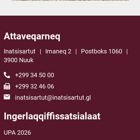
Attaveqarneq
Inatsisartut
|
Imaneq 2
|
Postboks 1060
|
3900 Nuuk
+299 34 50 00
+299 32 46 06
inatsisartut@inatsisartut.gl
Ingerlaqqiffissatsialaat
UPA 2026