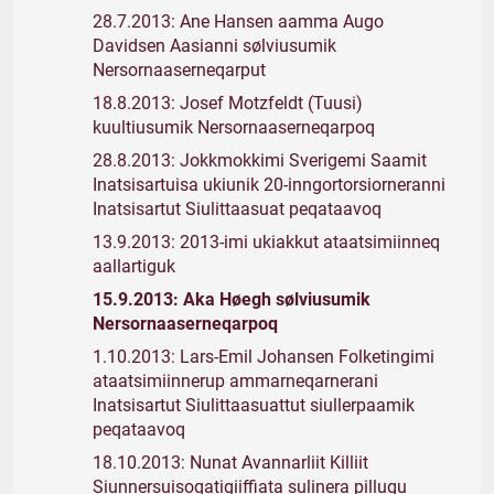
28.7.2013: Ane Hansen aamma Augo
Davidsen Aasianni sølviusumik
Nersornaaserneqarput
18.8.2013: Josef Motzfeldt (Tuusi)
kuultiusumik Nersornaaserneqarpoq
28.8.2013: Jokkmokkimi Sverigemi Saamit
Inatsisartuisa ukiunik 20-inngortorsiorneranni
Inatsisartut Siulittaasuat peqataavoq
13.9.2013: 2013-imi ukiakkut ataatsimiinneq
aallartiguk
15.9.2013: Aka Høegh sølviusumik
Nersornaaserneqarpoq
1.10.2013: Lars-Emil Johansen Folketingimi
ataatsimiinnerup ammarneqarnerani
Inatsisartut Siulittaasuattut siullerpaamik
peqataavoq
18.10.2013: Nunat Avannarliit Killiit
Siunnersuisoqatigiiffiata sulinera pillugu