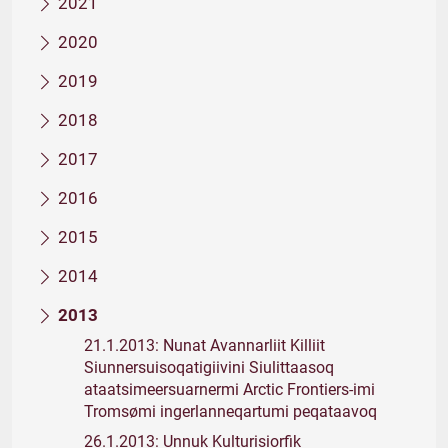
2021
2020
2019
2018
2017
2016
2015
2014
2013
21.1.2013: Nunat Avannarliit Killiit
Siunnersuisoqatigiivini Siulittaasoq
ataatsimeersuarnermi Arctic Frontiers-imi
Tromsømi ingerlanneqartumi peqataavoq
26.1.2013: Unnuk Kulturisiorfik