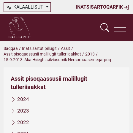
KALAALLISUT
INATSISARTOQARFIK
Saqqaa
/
Inatsisartut pillugit
/
Assit
/
Assit pisoqaassusii malillugit tulleriiaakkat
/
2013
/
15.9.2013: Aka Høegh sølviusumik Nersornaaserneqarpoq
Assit pisoqaassusii malillugit
tulleriiaakkat
2024
2023
2022