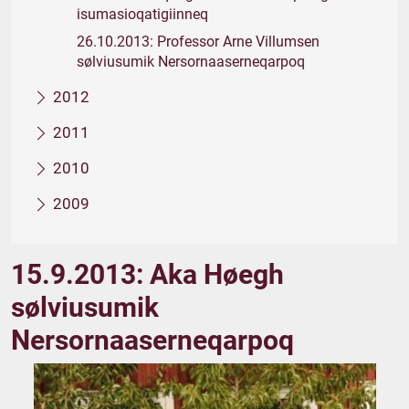
isumasioqatigiinneq
26.10.2013: Professor Arne Villumsen
sølviusumik Nersornaaserneqarpoq
2012
2011
2010
2009
15.9.2013: Aka Høegh
sølviusumik
Nersornaaserneqarpoq