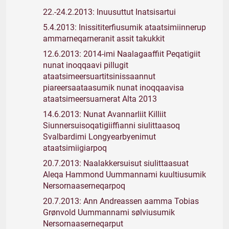
22.-24.2.2013: Inuusuttut Inatsisartui
5.4.2013: Inissititerfiusumik ataatsimiinnerup
ammarneqarneranit assit takukkit
12.6.2013: 2014-imi Naalagaaffiit Peqatigiit
nunat inoqqaavi pillugit
ataatsimeersuartitsinissaannut
piareersaataasumik nunat inoqqaavisa
ataatsimeersuarnerat Alta 2013
14.6.2013: Nunat Avannarliit Killiit
Siunnersuisoqatigiiffianni siulittaasoq
Svalbardimi Longyearbyenimut
ataatsimiigiarpoq
20.7.2013: Naalakkersuisut siulittaasuat
Aleqa Hammond Uummannami kuultiusumik
Nersornaaserneqarpoq
20.7.2013: Ann Andreassen aamma Tobias
Grønvold Uummannami sølviusumik
Nersornaaserneqarput