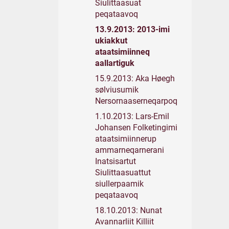
Siulittaasuat
peqataavoq
13.9.2013: 2013-imi
ukiakkut
ataatsimiinneq
aallartiguk
15.9.2013: Aka Høegh
sølviusumik
Nersornaaserneqarpoq
1.10.2013: Lars-Emil
Johansen Folketingimi
ataatsimiinnerup
ammarneqarnerani
Inatsisartut
Siulittaasuattut
siullerpaamik
peqataavoq
18.10.2013: Nunat
Avannarliit Killiit