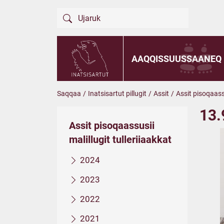
AAQQISSUUSSAANEQ
Saqqaa
/
Inatsisartut pillugit
/
Assit
/
Assit pisoqaassu
13.
Assit pisoqaassusii
malillugit tulleriiaakkat
2024
2023
2022
2021