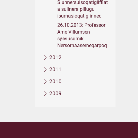
Siunnersuisoqatigiiffiat
a sulinera pillugu
isumasioqatigiinneq
26.10.2013: Professor
Arne Villumsen
sølviusumik
Nersornaaserneqarpoq
2012
2011
2010
2009