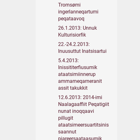
Tromsømi
ingerlanneqartumi
peqataavoq
26.1.2013: Unnuk
Kulturisiorfik
22.-24.2.2013:
Inuusuttut Inatsisartui
5.4.2013:
Inissititerfiusumik
ataatsimiinnerup
ammarneqarneranit
assit takukkit
12.6.2013: 2014-imi
Naalagaaffiit Peqatigiit
nunat inoqqaavi
pillugit
ataatsimeersuartitsinis
saannut
piareersaataasumik