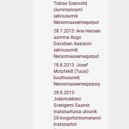
Tobias Grønvold
Uummannami
sølviusumik
Nersornaaserneqarput
28.7.2013: Ane Hansen
aamma Augo
Davidsen Aasianni
sølviusumik
Nersornaaserneqarput
18.8.2013: Josef
Motzfeldt (Tuusi)
kuultiusumik
Nersornaaserneqarpoq
28.8.2013:
Jokkmokkimi
Sverigemi Saamit
Inatsisartuisa ukiunik
20-inngortorsiorneranni
Inatsisartut