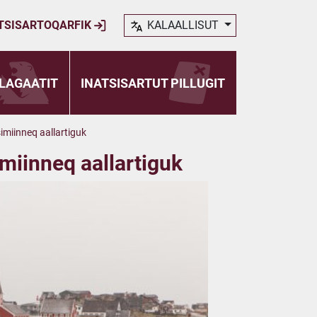
TSISARTOQARFIK
KALAALLISUT
LAGAATIT
INATSISARTUT PILLUGIT
imiinneq aallartiguk
miinneq aallartiguk