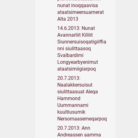
nunat inoqqaavisa
ataatsimeersuarnerat
Alta 2013
14.6.2013: Nunat
Avannarliit Killiit
Siunnersuisoqatigiiffia
nni siulittaasoq
Svalbardimi
Longyearbyenimut
ataatsimiigiarpoq
20.7.2013:
Naalakkersuisut
siulittaasuat Aleqa
Hammond
Uummannami
kuultiusumik
Nersornaaserneqarpoq
20.7.2013: Ann
Andreassen aamma