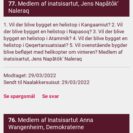
77.
Medlem af inatsisartut, Jens Napãtôk’
Naleraq
1. Vil der blive bygget en helistop i Kangaamiut? 2. Vil
der blive bygget en helistop i Napasoq? 3. Vil der blive
bygget en helistop i Atammik? 4. Vil der blive bygget en
helistop i Qeqertarsuatsiaat? 5. Vil ovenstående bygder
blive befløjet med helikopter om vinteren? Medlem af
inatsisartut, Jens Napãtôk’ Naleraq
Modtaget: 29/03/2022
Sendt til Naalakkersuisut: 29/03/2022
Se spørgsmål
Se svar
76.
Medlem af Inatsisartut Anna
Wangenheim, Demokraterne