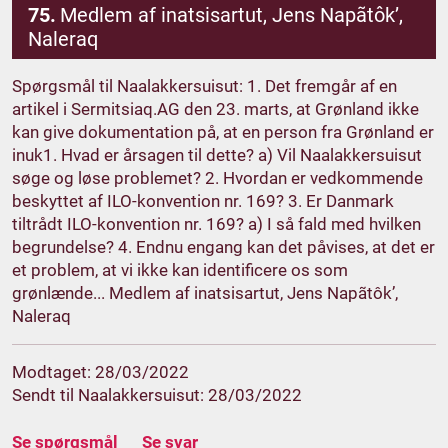
75.
Medlem af inatsisartut, Jens Napãtôk’,
Naleraq
Spørgsmål til Naalakkersuisut: 1. Det fremgår af en
artikel i Sermitsiaq.AG den 23. marts, at Grønland ikke
kan give dokumentation på, at en person fra Grønland er
inuk1. Hvad er årsagen til dette? a) Vil Naalakkersuisut
søge og løse problemet? 2. Hvordan er vedkommende
beskyttet af ILO-konvention nr. 169? 3. Er Danmark
tiltrådt ILO-konvention nr. 169? a) I så fald med hvilken
begrundelse? 4. Endnu engang kan det påvises, at det er
et problem, at vi ikke kan identificere os som
grønlænde... Medlem af inatsisartut, Jens Napãtôk’,
Naleraq
Modtaget: 28/03/2022
Sendt til Naalakkersuisut: 28/03/2022
Se spørgsmål
Se svar