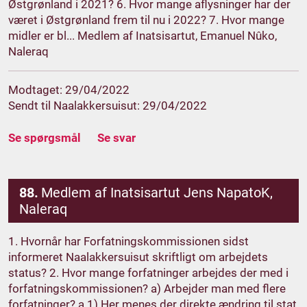
Østgrønland i 2021? 6. Hvor mange aflysninger har der
været i Østgrønland frem til nu i 2022? 7. Hvor mange
midler er bl... Medlem af Inatsisartut, Emanuel Nûko,
Naleraq
Modtaget: 29/04/2022
Sendt til Naalakkersuisut: 29/04/2022
Se spørgsmål
Se svar
88.
Medlem af Inatsisartut Jens NapatoK,
Naleraq
1. Hvornår har Forfatningskommissionen sidst
informeret Naalakkersuisut skriftligt om arbejdets
status? 2. Hvor mange forfatninger arbejdes der med i
forfatningskommissionen? a) Arbejder man med flere
forfatninger? a.1) Her menes der direkte ændring til stat,